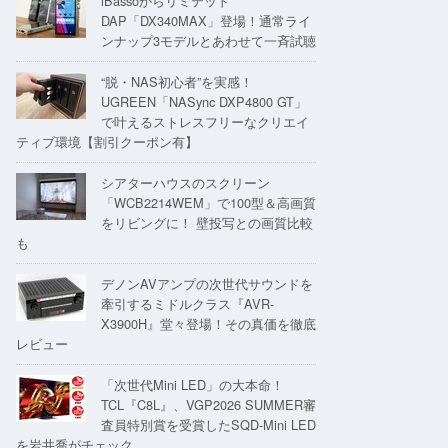
iBassoからリミテッド
DAP「DX340MAX」登場！通常ライ
ンナップ3モデルとあわせて一斉試聴
“脱・NAS初心者”を実感！
UGREEN「NASync DXP4800 GT」
で叶えるストレスフリーなクリエイ
ティブ環境【割引クーポン有】
シアターハウスのスクリーン
「WCB2214WEM」で100型＆高画質
をリビングに！ 壁投写との画質比較
も
デノンAVアンプの次世代サウンドを
牽引するミドルクラス『AVR-
X3900H』堂々登場！その真価を徹底
レビュー
「次世代Mini LED」の大本命！
TCL『C8L』、VGP2026 SUMMER審
査員特別賞を受賞したSQD-Mini LED
を岩井喬がチェック