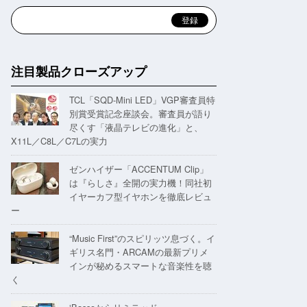
注目製品クローズアップ
TCL「SQD-Mini LED」VGP審査員特
別賞受賞記念座談会。審査員が語り
尽くす「液晶テレビの進化」と、
X11L／C8L／C7Lの実力
ゼンハイザー「ACCENTUM Clip」
は『らしさ』全開の実力機！同社初
イヤーカフ型イヤホンを徹底レビュ
ー
“Music First”のスピリッツ息づく。イ
ギリス名門・ARCAMの最新プリメ
インが秘めるスマートな音楽性を聴
く