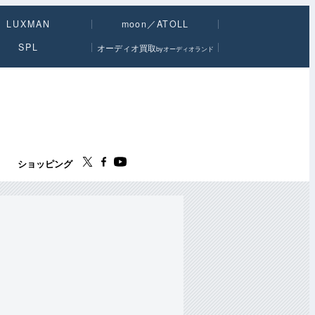
LUXMAN
moon／ATOLL
SPL
オーディオ買取
byオーディオランド
ス
ショッピング