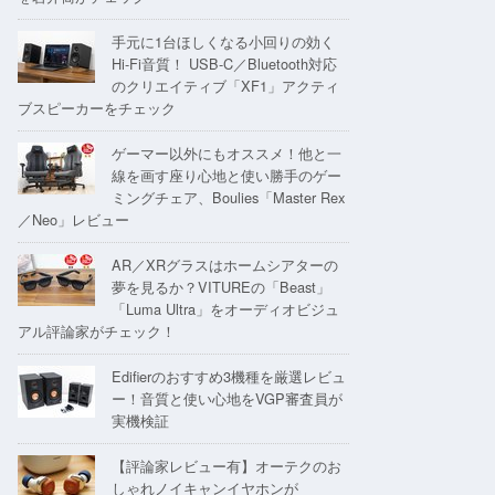
手元に1台ほしくなる小回りの効く
Hi-Fi音質！ USB-C／Bluetooth対応
のクリエイティブ「XF1」アクティ
ブスピーカーをチェック
ゲーマー以外にもオススメ！他と一
線を画す座り心地と使い勝手のゲー
ミングチェア、Boulies「Master Rex
／Neo」レビュー
AR／XRグラスはホームシアターの
夢を見るか？VITUREの「Beast」
「Luma Ultra」をオーディオビジュ
アル評論家がチェック！
Edifierのおすすめ3機種を厳選レビュ
ー！音質と使い心地をVGP審査員が
実機検証
【評論家レビュー有】オーテクのお
しゃれノイキャンイヤホンが