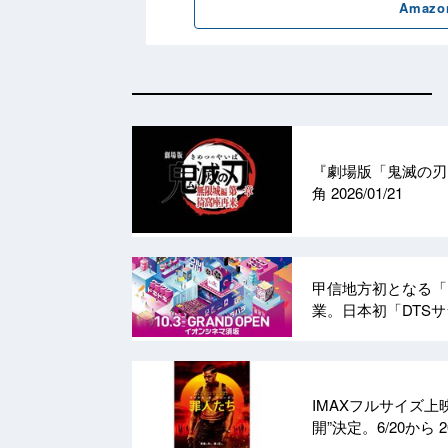
『劇場版「鬼滅の刃」猗
角
2026/01/21
甲信地方初となる「I
業。日本初「DTS
IMAXフルサイズ上
開”決定。6/20から
2