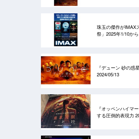
珠玉の傑作がIMA
祭」2025年1/10か
『デューン 砂の惑星
2024/05/13
『オッペンハイマー
する圧倒的表現力
2