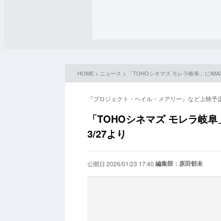
HOME
>
ニュース
> 「TOHOシネマズ モレラ岐阜」にIM
『プロジェクト・ヘイル・メアリー』など上映予
「TOHOシネマズ モレラ岐阜
3/27より
編集部：原田郁未
公開日 2026/01/23 17:40