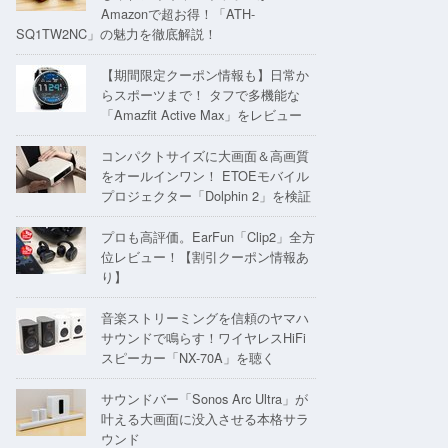
Amazonで超お得！「ATH-
SQ1TW2NC」の魅力を徹底解説！
【期間限定クーポン情報も】日常か
らスポーツまで！ タフで多機能な
「Amazfit Active Max」をレビュー
コンパクトサイズに大画面＆高画質
をオールインワン！ ETOEモバイル
プロジェクター「Dolphin 2」を検証
プロも高評価。EarFun「Clip2」全方
位レビュー！【割引クーポン情報あ
り】
音楽ストリーミングを信頼のヤマハ
サウンドで鳴らす！ワイヤレスHiFi
スピーカー「NX-70A」を聴く
サウンドバー「Sonos Arc Ultra」が
叶える大画面に没入させる本格サラ
ウンド