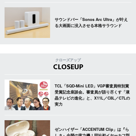
サウンドバー「Sonos Arc Ultra」が叶え
る大画面に没入させる本格サラウンド
クローズアップ
CLOSEUP
TCL「SQD-Mini LED」VGP審査員特別賞
受賞記念座談会。審査員が語り尽くす「液
晶テレビの進化」と、X11L／C8L／C7Lの
実力
ゼンハイザー「ACCENTUM Clip」は『ら
しさ』全開の実力機！同社初イヤーカフ型