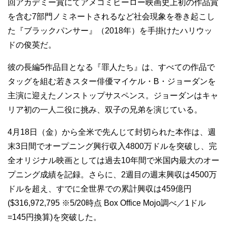
回アカデミー賞にてアメコミヒーロー映画史上初の作品賞
を含む7部門ノミネートされるなど社会現象を巻き起こし
た『ブラックパンサー』（2018年）を手掛けたハリウッ
ドの俊英だ。
彼の長編5作品目となる『罪人たち』は、すべての作品で
タッグを組む若きスター俳優マイケル・B・ジョーダンを
主演に迎えたノンストップサスペンス。ジョーダンはキャ
リア初の一人二役に挑み、双子の兄弟を演じている。
4月18日（金）から全米で先んじて封切られた本作は、週
末3日間でオープニング興行収入4800万ドルを突破し、完
全オリジナル映画としては過去10年間で米国内最大のオー
プニング成績を記録。さらに、2週目の週末興収は4500万
ドルを超え、すでに全世界での累計興収は459億円
($316,972,795 ※5/20時点 Box Office Mojo調べ／1ドル
=145円換算)を突破した。