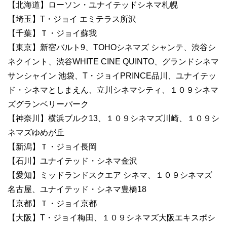
【北海道】ローソン・ユナイテッドシネマ札幌
【埼玉】T・ジョイ エミテラス所沢
【千葉】Ｔ・ジョイ蘇我
【東京】新宿バルト9、TOHOシネマズ シャンテ、渋谷シ
ネクイント、渋谷WHITE CINE QUINTO、グランドシネマ
サンシャイン 池袋、T・ジョイPRINCE品川、ユナイテッ
ド・シネマとしまえん、立川シネマシティ、１０９シネマ
ズグランベリーパーク
【神奈川】横浜ブルク13、１０９シネマズ川崎、１０９シ
ネマズゆめが丘
【新潟】Ｔ・ジョイ長岡
【石川】ユナイテッド・シネマ金沢
【愛知】ミッドランドスクエア シネマ、１０９シネマズ
名古屋、ユナイテッド・シネマ豊橋18
【京都】Ｔ・ジョイ京都
【大阪】T・ジョイ梅田、１０９シネマズ大阪エキスポシ