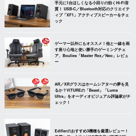
手元に1台ほしくなる小回りの効くHi-Fi音
質！ USB-C／Bluetooth対応のクリエイテ
ィブ「XF1」アクティブスピーカーをチェ
ック
ゲーマー以外にもオススメ！他と一線を画
す座り心地と使い勝手のゲーミングチェ
ア、Boulies「Master Rex／Neo」レビュ
ー
AR／XRグラスはホームシアターの夢を見
るか？VITUREの「Beast」「Luma
Ultra」をオーディオビジュアル評論家がチ
ェック！
Edifierのおすすめ3機種を厳選レビュー！