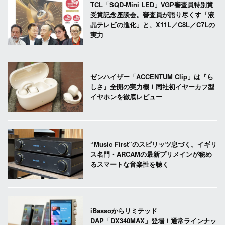
TCL「SQD-Mini LED」VGP審査員特別賞
受賞記念座談会。審査員が語り尽くす「液
晶テレビの進化」と、X11L／C8L／C7Lの
実力
ゼンハイザー「ACCENTUM Clip」は『ら
しさ』全開の実力機！同社初イヤーカフ型
イヤホンを徹底レビュー
“Music First”のスピリッツ息づく。イギリ
ス名門・ARCAMの最新プリメインが秘め
るスマートな音楽性を聴く
iBassoからリミテッド
DAP「DX340MAX」登場！通常ラインナッ