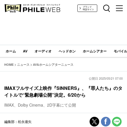
PHILE WEB｜AV/オーディオ/ガジェット
ブランド
特設サイト
ホーム
AV
オーディオ
ヘッドホン
ホームシアター
モバイル
HOME
>
ニュース
>
AV&ホームシアターニュース
公開日 2025/05/21 07:00
IMAXフルサイズ上映作『SINNERS』、『罪人たち』のタ
イトルで“緊急劇場公開”決定。6/20から
IMAX、Dolby Cinema、2D字幕にて公開
編集部：松永達矢