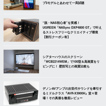
プ3モデルとあわせて一斉試聴
“脱・NAS初心者”を実感！
UGREEN「NASync DXP4800 GT」で叶え
るストレスフリーなクリエイティブ環境
【割引クーポン有】
シアターハウスのスクリーン
「WCB2214WEM」で100型＆高画質をリ
ビングに！ 壁投写との画質比較も
デノンAVアンプの次世代サウンドを牽引す
るミドルクラス『AVR-X3900H』堂々登
場！その真価を徹底レビュー