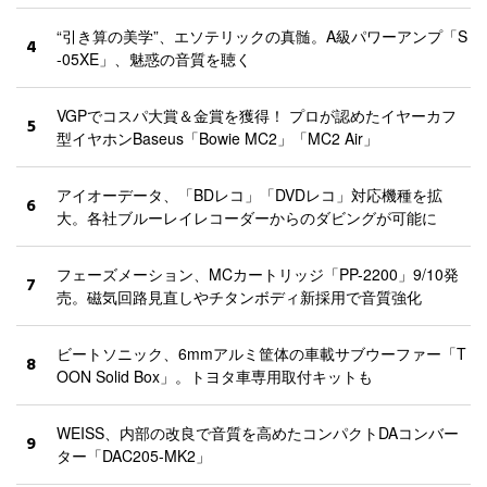
“引き算の美学”、エソテリックの真髄。A級パワーアンプ「S
4
-05XE」、魅惑の音質を聴く
VGPでコスパ大賞＆金賞を獲得！ プロが認めたイヤーカフ
5
型イヤホンBaseus「Bowie MC2」「MC2 Air」
アイオーデータ、「BDレコ」「DVDレコ」対応機種を拡
6
大。各社ブルーレイレコーダーからのダビングが可能に
フェーズメーション、MCカートリッジ「PP-2200」9/10発
7
売。磁気回路見直しやチタンボディ新採用で音質強化
ビートソニック、6mmアルミ筐体の車載サブウーファー「T
8
OON Solid Box」。トヨタ車専用取付キットも
WEISS、内部の改良で音質を高めたコンパクトDAコンバー
9
ター「DAC205-MK2」