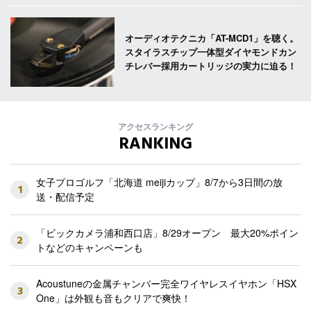
オーディオテクニカ「AT-MCD1」を聴く。
スタイラスチップ一体型ダイヤモンドカン
チレバー採用カートリッジの実力に迫る！
アクセスランキング
RANKING
女子プロゴルフ「北海道 meijiカップ」8/7から3日間の放
1
送・配信予定
「ビックカメラ浦和西口店」8/29オープン 最大20%ポイン
2
トなどのキャンペーンも
Acoustuneの金属チャンバー完全ワイヤレスイヤホン「HSX
3
One」は外観も音もクリアで爽快！