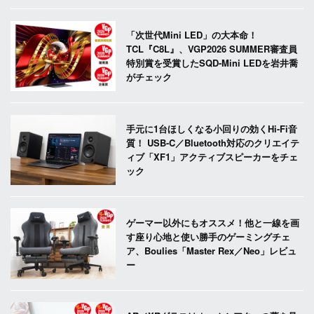
「次世代Mini LED」の大本命！
TCL『C8L』、VGP2026 SUMMER審査員
特別賞を受賞したSQD-Mini LEDを岩井喬
がチェック
手元に1台ほしくなる小回りの効くHi-Fi音
質！ USB-C／Bluetooth対応のクリエイテ
ィブ「XF1」アクティブスピーカーをチェ
ック
ゲーマー以外にもオススメ！他と一線を画
す座り心地と使い勝手のゲーミングチェ
ア、Boulies「Master Rex／Neo」レビュ
ー