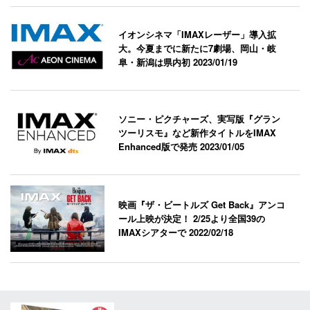
イオンシネマ「IMAXレーザー」導入拡
大。今夏までに新たに7劇場、岡山・岐
阜・新潟は県内初
2023/01/19
ソニー・ピクチャーズ、実写版『グラン
ツーリスモ』など新作タイトルをIMAX
Enhanced版で発売
2023/01/05
映画『ザ・ビートルズ Get Back』アンコ
ール上映が決定！ 2/25より全国39の
IMAXシアターで
2022/02/18