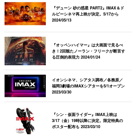
『デューン 砂の惑星 PART2』IMAX＆ド
ルビーシネマ再上映が決定。5/17から
2024/05/13
『オッペンハイマー』は大画面で見るべ
き！2回観たノーラン・フリークが断言す
る圧倒的表現力
2024/01/24
イオンシネマ、シアタス調布／各務原／
福岡3劇場のIMAXシアターを5/1オープン
2023/03/30
『シン・仮面ライダー』IMAX上映は
3/17（金）19時以降に決定。限定特典の
ポスター配布も
2023/03/10