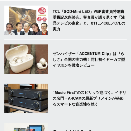
TCL「SQD-Mini LED」VGP審査員特別賞
受賞記念座談会。審査員が語り尽くす「液
晶テレビの進化」と、X11L／C8L／C7Lの
実力
ゼンハイザー「ACCENTUM Clip」は『ら
しさ』全開の実力機！同社初イヤーカフ型
イヤホンを徹底レビュー
“Music First”のスピリッツ息づく。イギリ
ス名門・ARCAMの最新プリメインが秘め
るスマートな音楽性を聴く