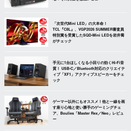
「次世代Mini LED」の大本命！
TCL『C8L』、VGP2026 SUMMER審査員
特別賞を受賞したSQD-Mini LEDを岩井喬
がチェック
手元に1台ほしくなる小回りの効くHi-Fi音
質！ USB-C／Bluetooth対応のクリエイテ
ィブ「XF1」アクティブスピーカーをチェ
ック
ゲーマー以外にもオススメ！他と一線を画
す座り心地と使い勝手のゲーミングチェ
ア、Boulies「Master Rex／Neo」レビュ
ー