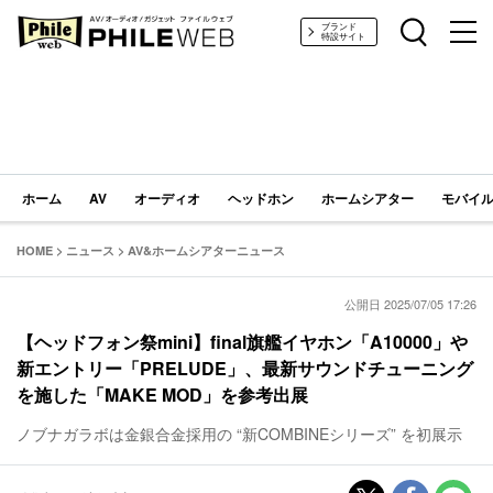
PHILE WEB｜AV/オーディオ/ガジェット
ブランド
特設サイト
ホーム
AV
オーディオ
ヘッドホン
ホームシアター
モバイル
HOME
>
ニュース
>
AV&ホームシアターニュース
公開日 2025/07/05 17:26
【ヘッドフォン祭mini】final旗艦イヤホン「A10000」や
新エントリー「PRELUDE」、最新サウンドチューニング
を施した「MAKE MOD」を参考出展
ノブナガラボは金銀合金採用の “新COMBINEシリーズ” を初展示