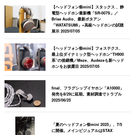
【ヘッドフォン祭mini】スタックス 、静
電型ヘッドホン最新機「SR-007S」／
Brise Audio、最新ポタアン
「WATATSUMI」×高級ヘッドホンの試聴
展示
2025/07/05
【ヘッドフォン祭mini】フォステクス、
最上位ダイナミック型ヘッドホン“TH900
系”の後継機／Meze、Audezeも新ヘッド
ホンをお披露目
2025/07/05
final、フラグシップイヤホン「A10000」
発売を8/29に延期。素材調達でトラブル
2025/06/25
「夏のヘッドフォン祭mini 2025」、7/5
に開催。メインビジュアルはSTAX