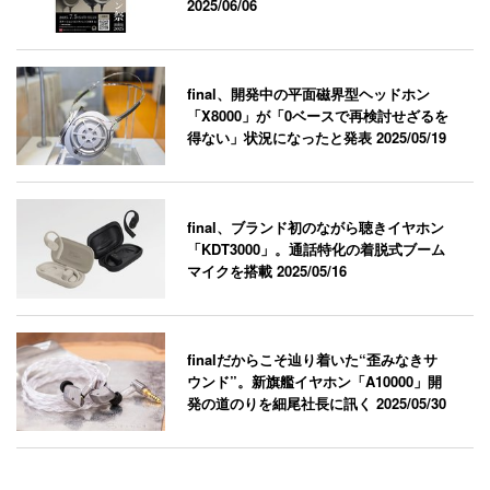
2025/06/06
final、開発中の平面磁界型ヘッドホン
「X8000」が「0ベースで再検討せざるを
得ない」状況になったと発表
2025/05/19
final、ブランド初のながら聴きイヤホン
「KDT3000」。通話特化の着脱式ブーム
マイクを搭載
2025/05/16
finalだからこそ辿り着いた“歪みなきサ
ウンド”。新旗艦イヤホン「A10000」開
発の道のりを細尾社長に訊く
2025/05/30