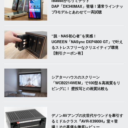
iBassoからリミテッド
DAP「DX340MAX」登場！通常ラインナッ
プ3モデルとあわせて一斉試聴
“脱・NAS初心者”を実感！
UGREEN「NASync DXP4800 GT」で叶え
るストレスフリーなクリエイティブ環境
【割引クーポン有】
シアターハウスのスクリーン
「WCB2214WEM」で100型＆高画質をリ
ビングに！ 壁投写との画質比較も
デノンAVアンプの次世代サウンドを牽引す
るミドルクラス『AVR-X3900H』堂々登
場！その真価を徹底レビュー