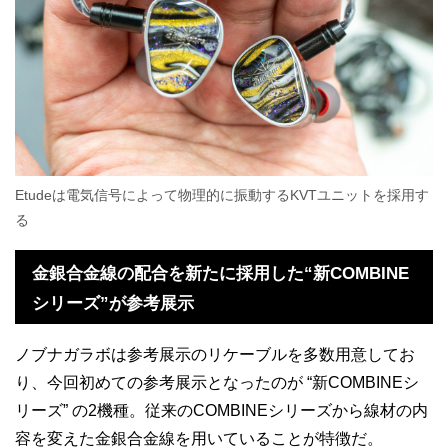
Etudeは電気信号によって物理的に振動するKVTユニットを採用す
る
金銀合金線の配合を新たに採用した“新COMBINE
シリーズ”が参考展示
ノブナガラボは参考展示のリケーブルを多数用意してお
り、今回初めての参考展示となったのが “新COMBINEシ
リーズ” の2機種。従来のCOMBINEシリーズから線材の内
容を変えた金銀合金線を用いていることが特徴だ。