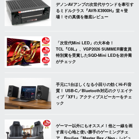
デノンAVアンプの次世代サウンドを牽引す
るミドルクラス『AVR-X3900H』堂々登
場！その真価を徹底レビュー
「次世代Mini LED」の大本命！
TCL『C8L』、VGP2026 SUMMER審査員
特別賞を受賞したSQD-Mini LEDを岩井喬
がチェック
手元に1台ほしくなる小回りの効くHi-Fi音
質！ USB-C／Bluetooth対応のクリエイテ
ィブ「XF1」アクティブスピーカーをチェ
ック
ゲーマー以外にもオススメ！他と一線を画
す座り心地と使い勝手のゲーミングチェ
ア、Boulies「Master Rex／Neo」レビュ