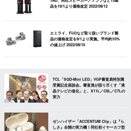
TAD、同社スピーカー／アンプなど13製
品を10/1より価格改定
2022/08/12
エミライ、FiiOなど取り扱いブランド製
品の価格改定を9/1より実施。平均約10%
の値上げ
2022/08/10
TCL「SQD-Mini LED」VGP審査員特別賞
受賞記念座談会。審査員が語り尽くす「液
晶テレビの進化」と、X11L／C8L／C7Lの
実力
ゼンハイザー「ACCENTUM Clip」は『ら
しさ』全開の実力機！同社初イヤーカフ型