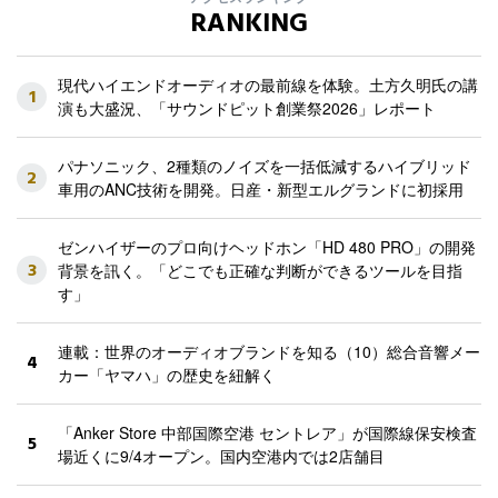
RANKING
現代ハイエンドオーディオの最前線を体験。土方久明氏の講
1
演も大盛況、「サウンドピット創業祭2026」レポート
パナソニック、2種類のノイズを一括低減するハイブリッド
2
車用のANC技術を開発。日産・新型エルグランドに初採用
ゼンハイザーのプロ向けヘッドホン「HD 480 PRO」の開発
3
背景を訊く。「どこでも正確な判断ができるツールを目指
す」
連載：世界のオーディオブランドを知る（10）総合音響メー
4
カー「ヤマハ」の歴史を紐解く
「Anker Store 中部国際空港 セントレア」が国際線保安検査
5
場近くに9/4オープン。国内空港内では2店舗目