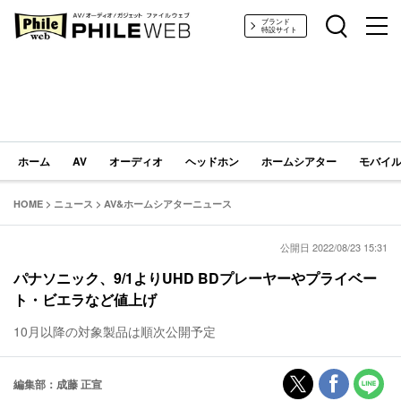
PHILE WEB｜AV/オーディオ/ガジェット
ブランド
特設サイト
ホーム
AV
オーディオ
ヘッドホン
ホームシアター
モバイル
HOME
>
ニュース
>
AV&ホームシアターニュース
公開日 2022/08/23 15:31
パナソニック、9/1よりUHD BDプレーヤーやプライベー
ト・ビエラなど値上げ
10月以降の対象製品は順次公開予定
編集部：成藤 正宣