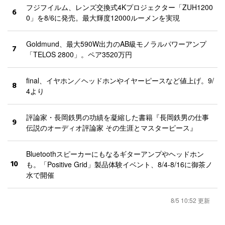
フジフイルム、レンズ交換式4Kプロジェクター「ZUH1200
6
0」を8/6に発売。最大輝度12000ルーメンを実現
Goldmund、最大590W出力のAB級モノラルパワーアンプ
7
「TELOS 2800」。ペア3520万円
final、イヤホン／ヘッドホンやイヤーピースなど値上げ。9/
8
4より
評論家・長岡鉄男の功績を凝縮した書籍『長岡鉄男の仕事
9
伝説のオーディオ評論家 その生涯とマスターピース』
Bluetoothスピーカーにもなるギターアンプやヘッドホン
10
も。「Positive Grid」製品体験イベント、8/4-8/16に御茶ノ
水で開催
8/5 10:52 更新