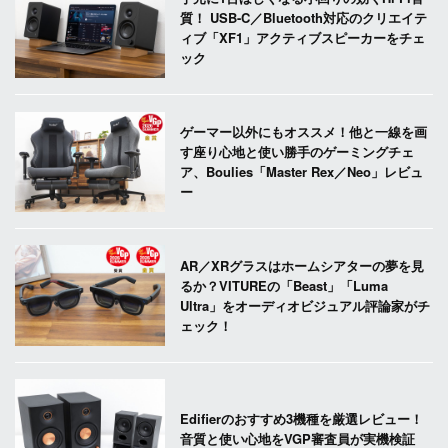
質！ USB-C／Bluetooth対応のクリエイテ
ィブ「XF1」アクティブスピーカーをチェ
ック
ゲーマー以外にもオススメ！他と一線を画
す座り心地と使い勝手のゲーミングチェ
ア、Boulies「Master Rex／Neo」レビュ
ー
AR／XRグラスはホームシアターの夢を見
るか？VITUREの「Beast」「Luma
Ultra」をオーディオビジュアル評論家がチ
ェック！
Edifierのおすすめ3機種を厳選レビュー！
音質と使い心地をVGP審査員が実機検証