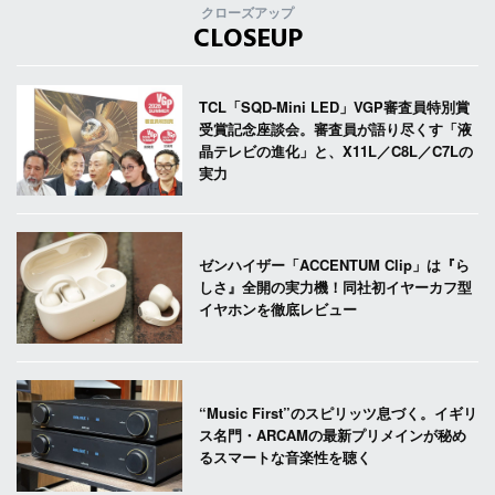
クローズアップ
CLOSEUP
TCL「SQD-Mini LED」VGP審査員特別賞
受賞記念座談会。審査員が語り尽くす「液
晶テレビの進化」と、X11L／C8L／C7Lの
実力
ゼンハイザー「ACCENTUM Clip」は『ら
しさ』全開の実力機！同社初イヤーカフ型
イヤホンを徹底レビュー
“Music First”のスピリッツ息づく。イギリ
ス名門・ARCAMの最新プリメインが秘め
るスマートな音楽性を聴く