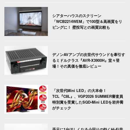
シアターハウスのスクリーン
「WCB2214WEM」で100型＆高画質をリ
ビングに！ 壁投写との画質比較も
デノンAVアンプの次世代サウンドを牽引す
るミドルクラス『AVR-X3900H』堂々登
場！その真価を徹底レビュー
「次世代Mini LED」の大本命！
TCL『C8L』、VGP2026 SUMMER審査員
特別賞を受賞したSQD-Mini LEDを岩井喬
がチェック
手元に1台ほしくなる小回りの効くHi-Fi音