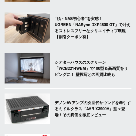
“脱・NAS初心者”を実感！
UGREEN「NASync DXP4800 GT」で叶え
るストレスフリーなクリエイティブ環境
【割引クーポン有】
シアターハウスのスクリーン
「WCB2214WEM」で100型＆高画質をリ
ビングに！ 壁投写との画質比較も
デノンAVアンプの次世代サウンドを牽引す
るミドルクラス『AVR-X3900H』堂々登
場！その真価を徹底レビュー