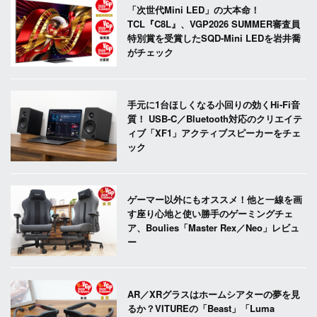
「次世代Mini LED」の大本命！
TCL『C8L』、VGP2026 SUMMER審査員
特別賞を受賞したSQD-Mini LEDを岩井喬
がチェック
手元に1台ほしくなる小回りの効くHi-Fi音
質！ USB-C／Bluetooth対応のクリエイテ
ィブ「XF1」アクティブスピーカーをチェ
ック
ゲーマー以外にもオススメ！他と一線を画
す座り心地と使い勝手のゲーミングチェ
ア、Boulies「Master Rex／Neo」レビュ
ー
AR／XRグラスはホームシアターの夢を見
るか？VITUREの「Beast」「Luma