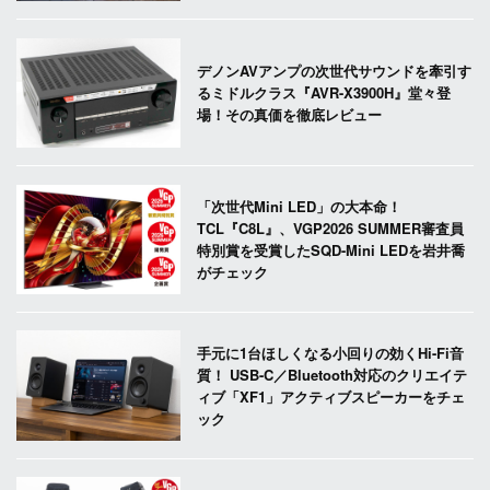
デノンAVアンプの次世代サウンドを牽引す
るミドルクラス『AVR-X3900H』堂々登
場！その真価を徹底レビュー
「次世代Mini LED」の大本命！
TCL『C8L』、VGP2026 SUMMER審査員
特別賞を受賞したSQD-Mini LEDを岩井喬
がチェック
手元に1台ほしくなる小回りの効くHi-Fi音
質！ USB-C／Bluetooth対応のクリエイテ
ィブ「XF1」アクティブスピーカーをチェ
ック