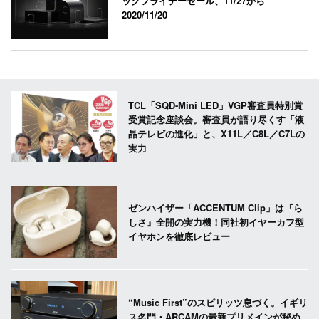
ックフライデーセール、11/27から
2020/11/20
TCL「SQD-Mini LED」VGP審査員特別賞
受賞記念座談会。審査員が語り尽くす「液
晶テレビの進化」と、X11L／C8L／C7Lの
実力
ゼンハイザー「ACCENTUM Clip」は『ら
しさ』全開の実力機！同社初イヤーカフ型
イヤホンを徹底レビュー
“Music First”のスピリッツ息づく。イギリ
ス名門・ARCAMの最新プリメインが秘め