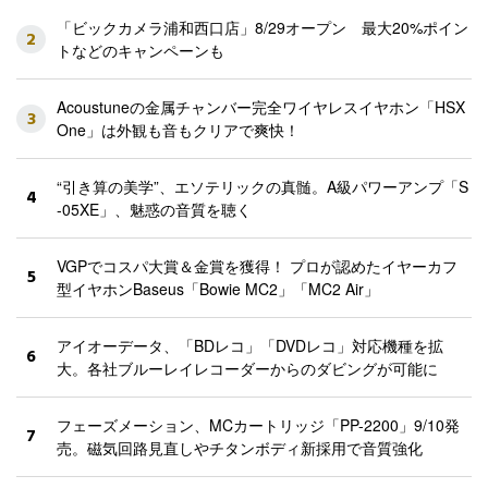
「ビックカメラ浦和西口店」8/29オープン 最大20%ポイン
2
トなどのキャンペーンも
Acoustuneの金属チャンバー完全ワイヤレスイヤホン「HSX
3
One」は外観も音もクリアで爽快！
“引き算の美学”、エソテリックの真髄。A級パワーアンプ「S
4
-05XE」、魅惑の音質を聴く
VGPでコスパ大賞＆金賞を獲得！ プロが認めたイヤーカフ
5
型イヤホンBaseus「Bowie MC2」「MC2 Air」
アイオーデータ、「BDレコ」「DVDレコ」対応機種を拡
6
大。各社ブルーレイレコーダーからのダビングが可能に
フェーズメーション、MCカートリッジ「PP-2200」9/10発
7
売。磁気回路見直しやチタンボディ新採用で音質強化