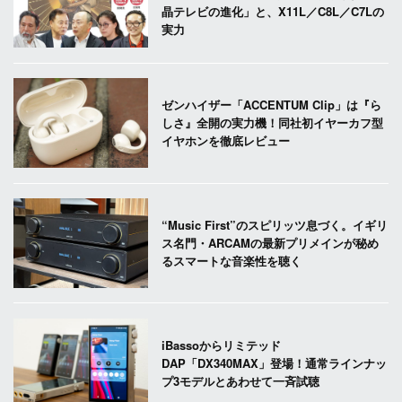
晶テレビの進化」と、X11L／C8L／C7Lの
実力
ゼンハイザー「ACCENTUM Clip」は『ら
しさ』全開の実力機！同社初イヤーカフ型
イヤホンを徹底レビュー
“Music First”のスピリッツ息づく。イギリ
ス名門・ARCAMの最新プリメインが秘め
るスマートな音楽性を聴く
iBassoからリミテッド
DAP「DX340MAX」登場！通常ラインナッ
プ3モデルとあわせて一斉試聴