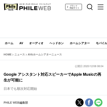
PHILE WEB｜AV/オーディオ/ガジェット
ブランド
特設サイト
ホーム
AV
オーディオ
ヘッドホン
ホームシアター
モバイル
HOME
>
ニュース
>
AV&ホームシアターニュース
公開日 2020/12/08 08:04
Google アシスタント対応スピーカーでApple Musicの再
生が可能に
日本でも順次対応開始
PHILE WEB編集部