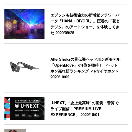
エプソンも技術協力の新感覚フラワーパ
ーク「HANA・BIYORI」。圧巻の「花と
デジタルのアートショー」を体験してき
た
2020/09/25
AfterShokzの骨伝導ヘッドホン新モデル
「OpenMove」が1位を獲得！ ヘッド
ホン売れ筋ランキング ＜e☆イヤホン＞
2020/10/02
U-NEXT、“史上最高峰”の画質・音質で
ライブ配信「PREMIUM LIVE
EXPERIENCE」
2020/10/01