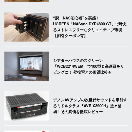
“脱・NAS初心者”を実感！
UGREEN「NASync DXP4800 GT」で叶え
るストレスフリーなクリエイティブ環境
【割引クーポン有】
シアターハウスのスクリーン
「WCB2214WEM」で100型＆高画質をリ
ビングに！ 壁投写との画質比較も
デノンAVアンプの次世代サウンドを牽引す
るミドルクラス『AVR-X3900H』堂々登
場！その真価を徹底レビュー