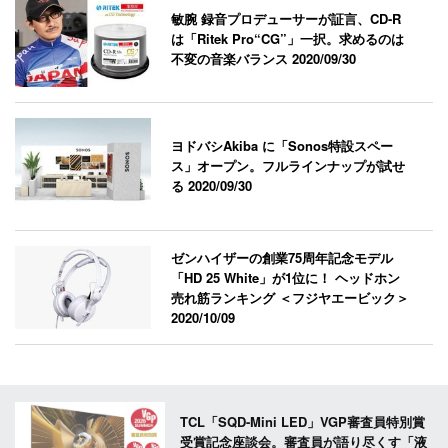
敏腕 録音プロデューサーが証言、CD-R
は「Ritek Pro“CG”」一択。求めるのは
不変の音楽バランス
2020/09/30
ヨドバシAkiba に「Sonos特設スペー
ス」オープン。フルラインナップが試せ
る
2020/09/30
ゼンハイザーの創業75周年記念モデル
「HD 25 White」が1位に！ ヘッドホン
売れ筋ランキング ＜フジヤエービック＞
2020/10/09
TCL「SQD-Mini LED」VGP審査員特別賞
受賞記念座談会。審査員が語り尽くす「液