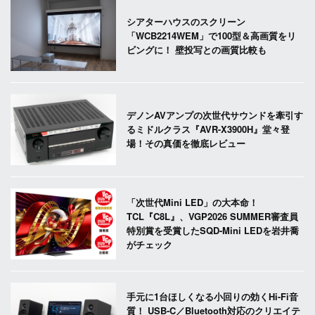
シアターハウスのスクリーン
「WCB2214WEM」で100型＆高画質をリ
ビングに！ 壁投写との画質比較も
デノンAVアンプの次世代サウンドを牽引す
るミドルクラス『AVR-X3900H』堂々登
場！その真価を徹底レビュー
「次世代Mini LED」の大本命！
TCL『C8L』、VGP2026 SUMMER審査員
特別賞を受賞したSQD-Mini LEDを岩井喬
がチェック
手元に1台ほしくなる小回りの効くHi-Fi音
質！ USB-C／Bluetooth対応のクリエイテ