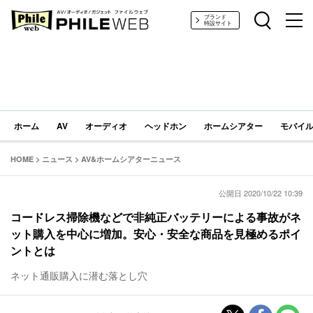
PHILE WEB｜AV/オーディオ/ガジェット
ブランド
特設サイト
ホーム
AV
オーディオ
ヘッドホン
ホームシアター
モバイル
HOME
>
ニュース
>
AV&ホームシアターニュース
公開日 2020/10/22 10:39
コードレス掃除機などで非純正バッテリーによる事故がネ
ット購入を中心に増加。安心・安全な商品を見極めるポイ
ントとは
ネット通販購入に潜む落とし穴