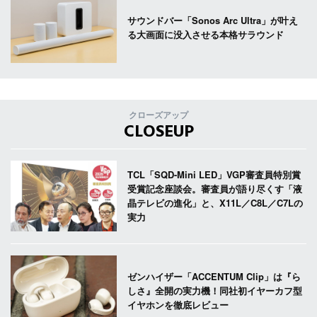
サウンドバー「Sonos Arc Ultra」が叶え
る大画面に没入させる本格サラウンド
クローズアップ
CLOSEUP
TCL「SQD-Mini LED」VGP審査員特別賞
受賞記念座談会。審査員が語り尽くす「液
晶テレビの進化」と、X11L／C8L／C7Lの
実力
ゼンハイザー「ACCENTUM Clip」は『ら
しさ』全開の実力機！同社初イヤーカフ型
イヤホンを徹底レビュー