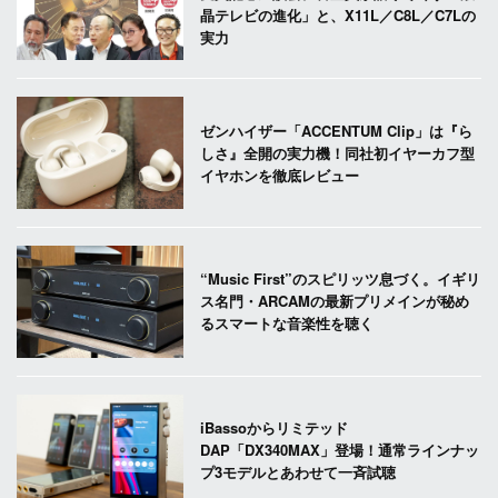
晶テレビの進化」と、X11L／C8L／C7Lの
実力
ゼンハイザー「ACCENTUM Clip」は『ら
しさ』全開の実力機！同社初イヤーカフ型
イヤホンを徹底レビュー
“Music First”のスピリッツ息づく。イギリ
ス名門・ARCAMの最新プリメインが秘め
るスマートな音楽性を聴く
iBassoからリミテッド
DAP「DX340MAX」登場！通常ラインナッ
プ3モデルとあわせて一斉試聴