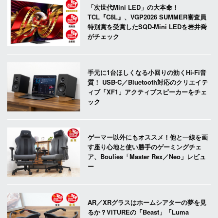
「次世代Mini LED」の大本命！
TCL『C8L』、VGP2026 SUMMER審査員
特別賞を受賞したSQD-Mini LEDを岩井喬
がチェック
手元に1台ほしくなる小回りの効くHi-Fi音
質！ USB-C／Bluetooth対応のクリエイテ
ィブ「XF1」アクティブスピーカーをチェ
ック
ゲーマー以外にもオススメ！他と一線を画
す座り心地と使い勝手のゲーミングチェ
ア、Boulies「Master Rex／Neo」レビュ
ー
AR／XRグラスはホームシアターの夢を見
るか？VITUREの「Beast」「Luma