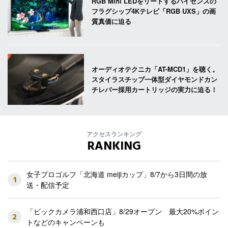
RGB Mini LEDをリードするハイセンスの
フラグシップ4Kテレビ「RGB UXS」の画
質真価に迫る
オーディオテクニカ「AT-MCD1」を聴く。
スタイラスチップ一体型ダイヤモンドカン
チレバー採用カートリッジの実力に迫る！
アクセスランキング
RANKING
女子プロゴルフ「北海道 meijiカップ」8/7から3日間の放
1
送・配信予定
「ビックカメラ浦和西口店」8/29オープン 最大20%ポイン
2
トなどのキャンペーンも