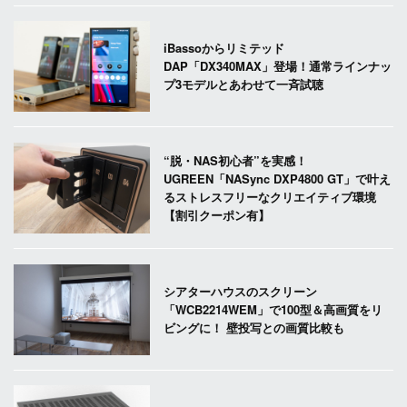
iBassoからリミテッド
DAP「DX340MAX」登場！通常ラインナッ
プ3モデルとあわせて一斉試聴
“脱・NAS初心者”を実感！
UGREEN「NASync DXP4800 GT」で叶え
るストレスフリーなクリエイティブ環境
【割引クーポン有】
シアターハウスのスクリーン
「WCB2214WEM」で100型＆高画質をリ
ビングに！ 壁投写との画質比較も