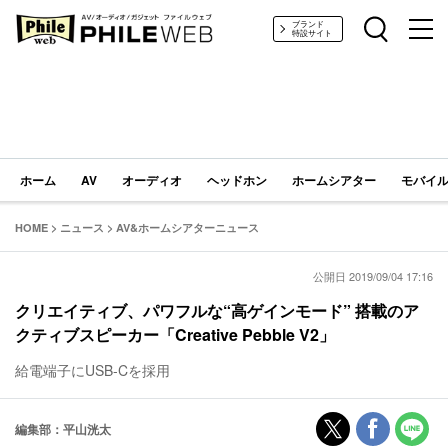
PHILE WEB｜AV/オーディオ/ガジェット
ブランド
特設サイト
ホーム
AV
オーディオ
ヘッドホン
ホームシアター
モバイル
HOME
>
ニュース
>
AV&ホームシアターニュース
公開日 2019/09/04 17:16
クリエイティブ、パワフルな“高ゲインモード” 搭載のア
クティブスピーカー「Creative Pebble V2」
給電端子にUSB-Cを採用
編集部：平山洸太