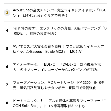
Acoustuneの金属チャンバー完全ワイヤレスイヤホン「HSX
3
One」は外観も音もクリアで爽快！
“引き算の美学”、エソテリックの真髄。A級パワーアンプ「S
4
-05XE」、魅惑の音質を聴く
VGPでコスパ大賞＆金賞を獲得！ プロが認めたイヤーカフ
5
型イヤホンBaseus「Bowie MC2」「MC2 Air」
アイオーデータ、「BDレコ」「DVDレコ」対応機種を拡
6
大。各社ブルーレイレコーダーからのダビングが可能に
フェーズメーション、MCカートリッジ「PP-2200」9/10発
7
売。磁気回路見直しやチタンボディ新採用で音質強化
ビートソニック、6mmアルミ筐体の車載サブウーファー「T
8
OON Solid Box」。トヨタ車専用取付キットも