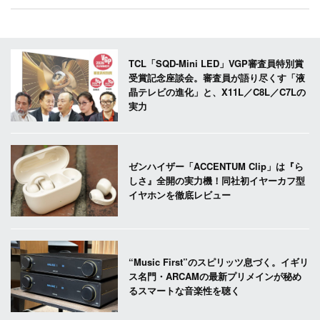
TCL「SQD-Mini LED」VGP審査員特別賞
受賞記念座談会。審査員が語り尽くす「液
晶テレビの進化」と、X11L／C8L／C7Lの
実力
ゼンハイザー「ACCENTUM Clip」は『ら
しさ』全開の実力機！同社初イヤーカフ型
イヤホンを徹底レビュー
“Music First”のスピリッツ息づく。イギリ
ス名門・ARCAMの最新プリメインが秘め
るスマートな音楽性を聴く