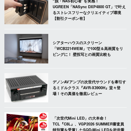
“脱・NAS初心者”を実感！
UGREEN「NASync DXP4800 GT」で叶え
るストレスフリーなクリエイティブ環境
【割引クーポン有】
シアターハウスのスクリーン
「WCB2214WEM」で100型＆高画質をリ
ビングに！ 壁投写との画質比較も
デノンAVアンプの次世代サウンドを牽引す
るミドルクラス『AVR-X3900H』堂々登
場！その真価を徹底レビュー
「次世代Mini LED」の大本命！
TCL『C8L』、VGP2026 SUMMER審査員
特別賞を受賞したSQD-Mini LEDを岩井喬