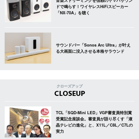
音楽ストリーミングを信頼のヤマハサウン
ドで鳴らす！ワイヤレスHiFiスピーカー
「NX-70A」を聴く
サウンドバー「Sonos Arc Ultra」が叶え
る大画面に没入させる本格サラウンド
クローズアップ
CLOSEUP
TCL「SQD-Mini LED」VGP審査員特別賞
受賞記念座談会。審査員が語り尽くす「液
晶テレビの進化」と、X11L／C8L／C7Lの
実力