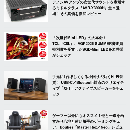
デノンAVアンプの次世代サウンドを牽引す
るミドルクラス『AVR-X3900H』堂々登
場！その真価を徹底レビュー
「次世代Mini LED」の大本命！
TCL『C8L』、VGP2026 SUMMER審査員
特別賞を受賞したSQD-Mini LEDを岩井喬
がチェック
手元に1台ほしくなる小回りの効くHi-Fi音
質！ USB-C／Bluetooth対応のクリエイテ
ィブ「XF1」アクティブスピーカーをチェ
ック
ゲーマー以外にもオススメ！他と一線を画
す座り心地と使い勝手のゲーミングチェ
ア、Boulies「Master Rex／Neo」レビュ