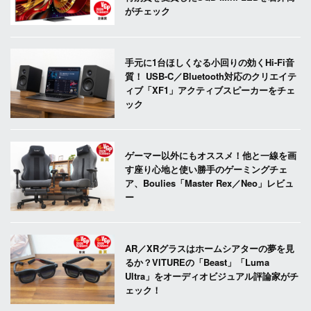
がチェック
手元に1台ほしくなる小回りの効くHi-Fi音
質！ USB-C／Bluetooth対応のクリエイテ
ィブ「XF1」アクティブスピーカーをチェ
ック
ゲーマー以外にもオススメ！他と一線を画
す座り心地と使い勝手のゲーミングチェ
ア、Boulies「Master Rex／Neo」レビュ
ー
AR／XRグラスはホームシアターの夢を見
るか？VITUREの「Beast」「Luma
Ultra」をオーディオビジュアル評論家がチ
ェック！