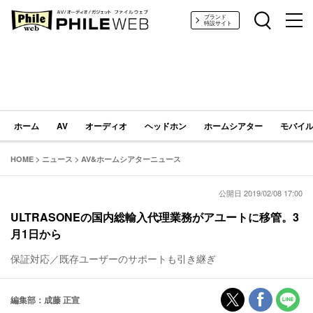
PHILE WEB｜AV/オーディオ/ガジェット
ブランド
特設サイト
ホーム
AV
オーディオ
ヘッドホン
ホームシアター
モバイル
HOME
>
ニュース
>
AV&ホームシアターニュース
公開日 2019/02/08 17:00
ULTRASONEの国内総輸入代理業務がアユートに移管。3
月1日から
保証対応／既存ユーザーのサポートも引き継ぎ
編集部：成藤 正宣