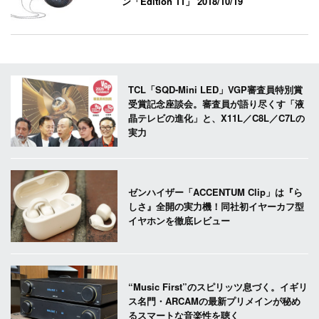
ン「Edition 11」
2018/10/19
TCL「SQD-Mini LED」VGP審査員特別賞
受賞記念座談会。審査員が語り尽くす「液
晶テレビの進化」と、X11L／C8L／C7Lの
実力
ゼンハイザー「ACCENTUM Clip」は『ら
しさ』全開の実力機！同社初イヤーカフ型
イヤホンを徹底レビュー
“Music First”のスピリッツ息づく。イギリ
ス名門・ARCAMの最新プリメインが秘め
るスマートな音楽性を聴く