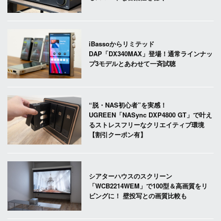
iBassoからリミテッド
DAP「DX340MAX」登場！通常ラインナッ
プ3モデルとあわせて一斉試聴
“脱・NAS初心者”を実感！
UGREEN「NASync DXP4800 GT」で叶え
るストレスフリーなクリエイティブ環境
【割引クーポン有】
シアターハウスのスクリーン
「WCB2214WEM」で100型＆高画質をリ
ビングに！ 壁投写との画質比較も