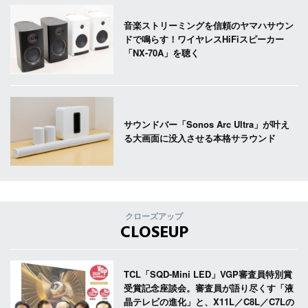
音楽ストリーミングを信頼のヤマハサウン
ドで鳴らす！ワイヤレスHiFiスピーカー
「NX-70A」を聴く
サウンドバー「Sonos Arc Ultra」が叶え
る大画面に没入させる本格サラウンド
クローズアップ
CLOSEUP
TCL「SQD-Mini LED」VGP審査員特別賞
受賞記念座談会。審査員が語り尽くす「液
晶テレビの進化」と、X11L／C8L／C7Lの