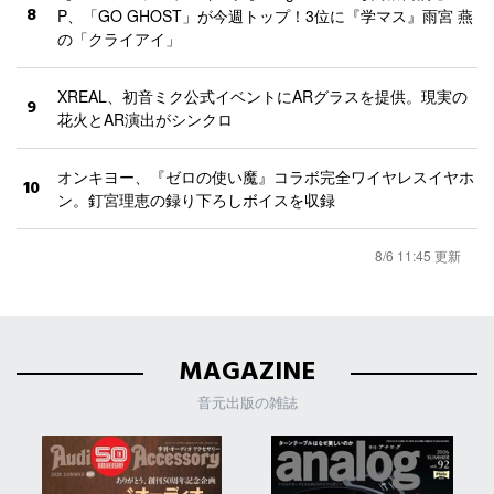
8
P、「GO GHOST」が今週トップ！3位に『学マス』雨宮 燕
の「クライアイ」
XREAL、初音ミク公式イベントにARグラスを提供。現実の
9
花火とAR演出がシンクロ
オンキヨー、『ゼロの使い魔』コラボ完全ワイヤレスイヤホ
10
ン。釘宮理恵の録り下ろしボイスを収録
8/6 11:45 更新
MAGAZINE
音元出版の雑誌