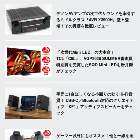
デノンAVアンプの次世代サウンドを牽引す
るミドルクラス『AVR-X3900H』堂々登
場！その真価を徹底レビュー
「次世代Mini LED」の大本命！
TCL『C8L』、VGP2026 SUMMER審査員
特別賞を受賞したSQD-Mini LEDを岩井喬
がチェック
手元に1台ほしくなる小回りの効くHi-Fi音
質！ USB-C／Bluetooth対応のクリエイテ
ィブ「XF1」アクティブスピーカーをチェ
ック
ゲーマー以外にもオススメ！他と一線を画