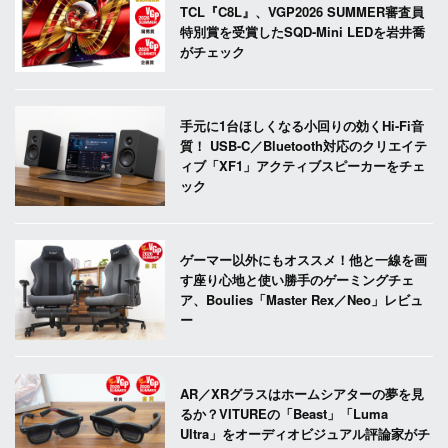
TCL『C8L』、VGP2026 SUMMER審査員
特別賞を受賞したSQD-Mini LEDを岩井喬
がチェック
手元に1台ほしくなる小回りの効くHi-Fi音
質！ USB-C／Bluetooth対応のクリエイテ
ィブ「XF1」アクティブスピーカーをチェ
ック
ゲーマー以外にもオススメ！他と一線を画
す座り心地と使い勝手のゲーミングチェ
ア、Boulies「Master Rex／Neo」レビュ
ー
AR／XRグラスはホームシアターの夢を見
るか？VITUREの「Beast」「Luma
Ultra」をオーディオビジュアル評論家がチ