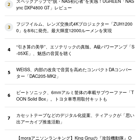
スペックアップで“脱・NAS初心者”を実感！UGREEN「NAS
2
ync DXP4800 GT」レビュー
フジフイルム、レンズ交換式4Kプロジェクター「ZUH1200
3
0」を8/6に発売。最大輝度12000ルーメンを実現
“引き算の美学”、エソテリックの真髄。A級パワーアンプ「S
4
-05XE」、魅惑の音質を聴く
WEISS、内部の改良で音質を高めたコンパクトDAコンバー
5
ター「DAC205-MK2」
ビートソニック、6mmアルミ筐体の車載サブウーファー「T
6
OON Solid Box」。トヨタ車専用取付キットも
カセットテープなどのデジタル化提案、ティアックが「思い
7
出アーカイブ推進活動」
【moraアニソンランキング】King Gnuの『攻殻機動隊』O