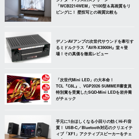
「WCB2214WEM」で100型＆高画質をリ
ビングに！ 壁投写との画質比較も
デノンAVアンプの次世代サウンドを牽引す
るミドルクラス『AVR-X3900H』堂々登
場！その真価を徹底レビュー
「次世代Mini LED」の大本命！
TCL『C8L』、VGP2026 SUMMER審査員
特別賞を受賞したSQD-Mini LEDを岩井喬
がチェック
手元に1台ほしくなる小回りの効くHi-Fi音
質！ USB-C／Bluetooth対応のクリエイテ
ィブ「XF1」アクティブスピーカーをチェ