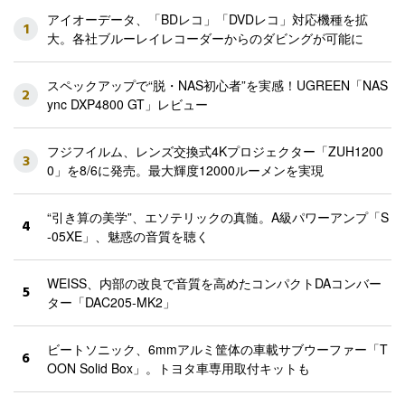
アイオーデータ、「BDレコ」「DVDレコ」対応機種を拡
1
大。各社ブルーレイレコーダーからのダビングが可能に
スペックアップで“脱・NAS初心者”を実感！UGREEN「NAS
2
ync DXP4800 GT」レビュー
フジフイルム、レンズ交換式4Kプロジェクター「ZUH1200
3
0」を8/6に発売。最大輝度12000ルーメンを実現
“引き算の美学”、エソテリックの真髄。A級パワーアンプ「S
4
-05XE」、魅惑の音質を聴く
WEISS、内部の改良で音質を高めたコンパクトDAコンバー
5
ター「DAC205-MK2」
ビートソニック、6mmアルミ筐体の車載サブウーファー「T
6
OON Solid Box」。トヨタ車専用取付キットも