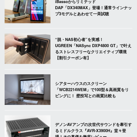
iBassoからリミテッド
DAP「DX340MAX」登場！通常ラインナッ
プ3モデルとあわせて一斉試聴
“脱・NAS初心者”を実感！
UGREEN「NASync DXP4800 GT」で叶え
るストレスフリーなクリエイティブ環境
【割引クーポン有】
シアターハウスのスクリーン
「WCB2214WEM」で100型＆高画質をリ
ビングに！ 壁投写との画質比較も
デノンAVアンプの次世代サウンドを牽引す
るミドルクラス『AVR-X3900H』堂々登
場！その真価を徹底レビュー