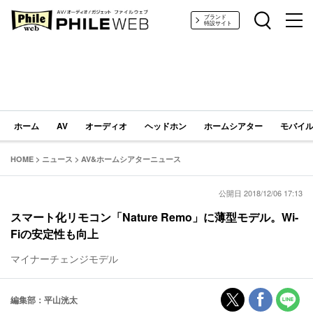
PHILE WEB｜AV/オーディオ/ガジェット
ブランド
特設サイト
ホーム
AV
オーディオ
ヘッドホン
ホームシアター
モバイル
HOME
>
ニュース
>
AV&ホームシアターニュース
公開日 2018/12/06 17:13
スマート化リモコン「Nature Remo」に薄型モデル。Wi-
Fiの安定性も向上
マイナーチェンジモデル
編集部：平山洸太