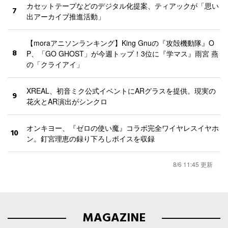
カセットテープなどのデジタル化提案、ティアックが「思い
7
出アーカイブ推進活動」
【moraアニソンランキング】King Gnuの『攻殻機動隊』O
8
P、「GO GHOST」が今週トップ！3位に『学マス』雨宮 燕
の「クライアイ」
XREAL、初音ミク公式イベントにARグラスを提供。現実の
9
花火とAR演出がシンクロ
オンキヨー、『ゼロの使い魔』コラボ完全ワイヤレスイヤホ
10
ン。釘宮理恵の録り下ろしボイスを収録
8/6 11:45 更新
MAGAZINE