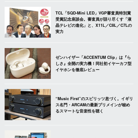
TCL「SQD-Mini LED」VGP審査員特別賞
受賞記念座談会。審査員が語り尽くす「液
晶テレビの進化」と、X11L／C8L／C7Lの
実力
ゼンハイザー「ACCENTUM Clip」は『ら
しさ』全開の実力機！同社初イヤーカフ型
イヤホンを徹底レビュー
“Music First”のスピリッツ息づく。イギリ
ス名門・ARCAMの最新プリメインが秘め
るスマートな音楽性を聴く