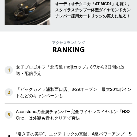
オーディオテクニカ「AT-MCD1」を聴く。
スタイラスチップ一体型ダイヤモンドカン
チレバー採用カートリッジの実力に迫る！
アクセスランキング
RANKING
女子プロゴルフ「北海道 meijiカップ」8/7から3日間の放
1
送・配信予定
「ビックカメラ浦和西口店」8/29オープン 最大20%ポイン
2
トなどのキャンペーンも
Acoustuneの金属チャンバー完全ワイヤレスイヤホン「HSX
3
One」は外観も音もクリアで爽快！
“引き算の美学”、エソテリックの真髄。A級パワーアンプ「S