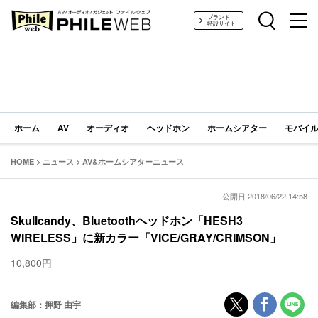
PHILE WEB｜AV/オーディオ/ガジェット
ブランド
特設サイト
ホーム
AV
オーディオ
ヘッドホン
ホームシアター
モバイル
HOME
>
ニュース
>
AV&ホームシアターニュース
公開日 2018/06/22 14:58
Skullcandy、Bluetoothヘッドホン「HESH3
WIRELESS」に新カラー「VICE/GRAY/CRIMSON」
10,800円
編集部：押野 由宇