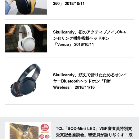
360」
2018/10/11
Skullcandy、初のアクティブノイズキャ
ンセリング機能搭載ヘッドホン
「Venue」
2018/10/11
Skullcandy、頑丈で折りたためるオンイ
ヤーBluetoothヘッドホン「Riff
Wireless」
2018/11/16
TCL「SQD-Mini LED」VGP審査員特別賞
受賞記念座談会。審査員が語り尽くす「液