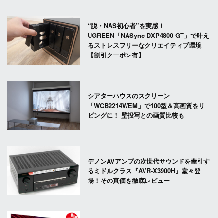
“脱・NAS初心者”を実感！
UGREEN「NASync DXP4800 GT」で叶え
るストレスフリーなクリエイティブ環境
【割引クーポン有】
シアターハウスのスクリーン
「WCB2214WEM」で100型＆高画質をリ
ビングに！ 壁投写との画質比較も
デノンAVアンプの次世代サウンドを牽引す
るミドルクラス『AVR-X3900H』堂々登
場！その真価を徹底レビュー