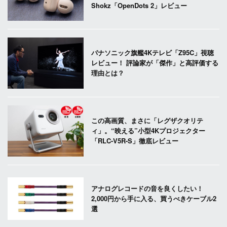
Shokz「OpenDots 2」レビュー
パナソニック旗艦4Kテレビ「Z95C」視聴
レビュー！ 評論家が「傑作」と高評価する
理由とは？
この高画質、まさに「レグザクオリテ
ィ」。“映える”小型4Kプロジェクター
「RLC-V5R-S」徹底レビュー
アナログレコードの音を良くしたい！
2,000円から手に入る、買うべきケーブル2
選