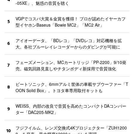
4
-05XE」、魅惑の音質を聴く
VGPでコスパ大賞＆金賞を獲得！ プロが認めたイヤーカフ
5
型イヤホンBaseus「Bowie MC2」「MC2 Air」
アイオーデータ、「BDレコ」「DVDレコ」対応機種を拡
6
大。各社ブルーレイレコーダーからのダビングが可能に
フェーズメーション、MCカートリッジ「PP-2200」9/10発
7
売。磁気回路見直しやチタンボディ新採用で音質強化
ビートソニック、6mmアルミ筐体の車載サブウーファー「T
8
OON Solid Box」。トヨタ車専用取付キットも
WEISS、内部の改良で音質を高めたコンパクトDAコンバー
9
ター「DAC205-MK2」
フジフイルム、レンズ交換式4Kプロジェクター「ZUH1200
10