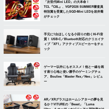
「次世代Mini LED」の大本命！
TCL『C8L』、VGP2026 SUMMER審査員
特別賞を受賞したSQD-Mini LEDを岩井喬
がチェック
手元に1台ほしくなる小回りの効くHi-Fi音
質！ USB-C／Bluetooth対応のクリエイテ
ィブ「XF1」アクティブスピーカーをチェ
ック
ゲーマー以外にもオススメ！他と一線を画
す座り心地と使い勝手のゲーミングチェ
ア、Boulies「Master Rex／Neo」レビュ
ー
AR／XRグラスはホームシアターの夢を見
るか？VITUREの「Beast」「Luma
Ultra」をオーディオビジュアル評論家がチ