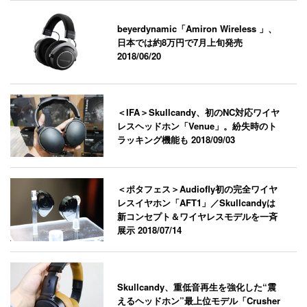
beyerdynamic「Amiron Wireless 」、
日本では約8万円で7月上旬発売
2018/06/20
＜IFA＞Skullcandy、初のNC対応ワイヤ
レスヘッドホン「Venue」。紛失時のト
ラッキング機能も
2018/09/03
＜ポタフェス＞Audiofly初の完全ワイヤ
レスイヤホン「AFT1」／Skullcandyは
新コンセプト＆ワイヤレスモデルを一斉
展示
2018/07/14
Skullcandy、重低音再生を強化した“震
えるヘッドホン”最上位モデル「Crusher