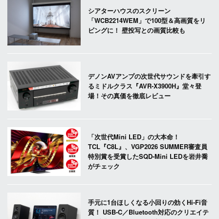
シアターハウスのスクリーン
「WCB2214WEM」で100型＆高画質をリ
ビングに！ 壁投写との画質比較も
デノンAVアンプの次世代サウンドを牽引す
るミドルクラス『AVR-X3900H』堂々登
場！その真価を徹底レビュー
「次世代Mini LED」の大本命！
TCL『C8L』、VGP2026 SUMMER審査員
特別賞を受賞したSQD-Mini LEDを岩井喬
がチェック
手元に1台ほしくなる小回りの効くHi-Fi音
質！ USB-C／Bluetooth対応のクリエイテ