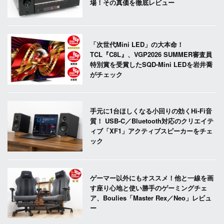
場！その真価を徹底レビュー
「次世代Mini LED」の大本命！
TCL『C8L』、VGP2026 SUMMER審査員
特別賞を受賞したSQD-Mini LEDを岩井喬
がチェック
手元に1台ほしくなる小回りの効くHi-Fi音
質！ USB-C／Bluetooth対応のクリエイテ
ィブ「XF1」アクティブスピーカーをチェ
ック
ゲーマー以外にもオススメ！他と一線を画
す座り心地と使い勝手のゲーミングチェ
ア、Boulies「Master Rex／Neo」レビュ
ー