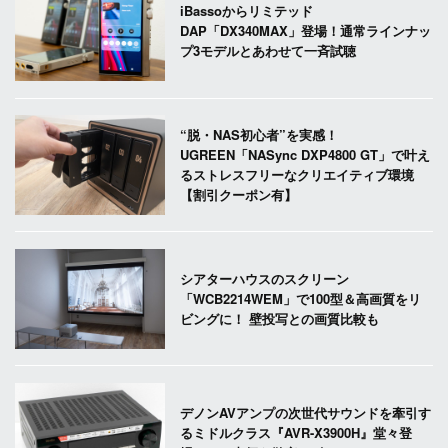
iBassoからリミテッド
DAP「DX340MAX」登場！通常ラインナッ
プ3モデルとあわせて一斉試聴
“脱・NAS初心者”を実感！
UGREEN「NASync DXP4800 GT」で叶え
るストレスフリーなクリエイティブ環境
【割引クーポン有】
シアターハウスのスクリーン
「WCB2214WEM」で100型＆高画質をリ
ビングに！ 壁投写との画質比較も
デノンAVアンプの次世代サウンドを牽引す
るミドルクラス『AVR-X3900H』堂々登