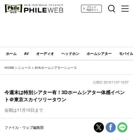
PHILE WEB｜AV/オーディオ/ガジェット
ブランド
特設サイト
ホーム
AV
オーディオ
ヘッドホン
ホームシアター
モバイル
HOME
>
ニュース
>
AV&ホームシアターニュース
公開日 2013/11/07 10:57
今週末は特別シアター有！3Dホームシアター体感イベン
ト＠東京スカイツリータウン
会期は11月10日まで
ファイル・ウェブ編集部