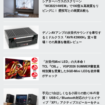
シアターハウスのスクリーン
「WCB2214WEM」で100型＆高画質をリ
ビングに！ 壁投写との画質比較も
デノンAVアンプの次世代サウンドを牽引す
るミドルクラス『AVR-X3900H』堂々登
場！その真価を徹底レビュー
「次世代Mini LED」の大本命！
TCL『C8L』、VGP2026 SUMMER審査員
特別賞を受賞したSQD-Mini LEDを岩井喬
がチェック
手元に1台ほしくなる小回りの効くHi-Fi音
質！ USB-C／Bluetooth対応のクリエイテ
ィブ「XF1」アクティブスピーカーをチェ