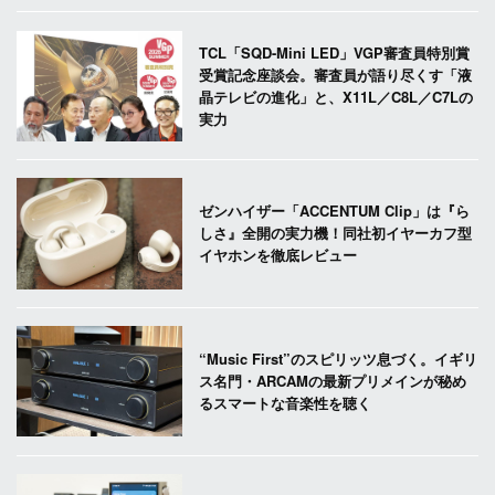
TCL「SQD-Mini LED」VGP審査員特別賞
受賞記念座談会。審査員が語り尽くす「液
晶テレビの進化」と、X11L／C8L／C7Lの
実力
ゼンハイザー「ACCENTUM Clip」は『ら
しさ』全開の実力機！同社初イヤーカフ型
イヤホンを徹底レビュー
“Music First”のスピリッツ息づく。イギリ
ス名門・ARCAMの最新プリメインが秘め
るスマートな音楽性を聴く