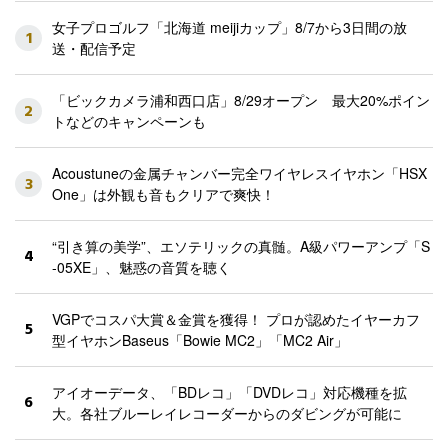
女子プロゴルフ「北海道 meijiカップ」8/7から3日間の放
1
送・配信予定
「ビックカメラ浦和西口店」8/29オープン 最大20%ポイン
2
トなどのキャンペーンも
Acoustuneの金属チャンバー完全ワイヤレスイヤホン「HSX
3
One」は外観も音もクリアで爽快！
“引き算の美学”、エソテリックの真髄。A級パワーアンプ「S
4
-05XE」、魅惑の音質を聴く
VGPでコスパ大賞＆金賞を獲得！ プロが認めたイヤーカフ
5
型イヤホンBaseus「Bowie MC2」「MC2 Air」
アイオーデータ、「BDレコ」「DVDレコ」対応機種を拡
6
大。各社ブルーレイレコーダーからのダビングが可能に