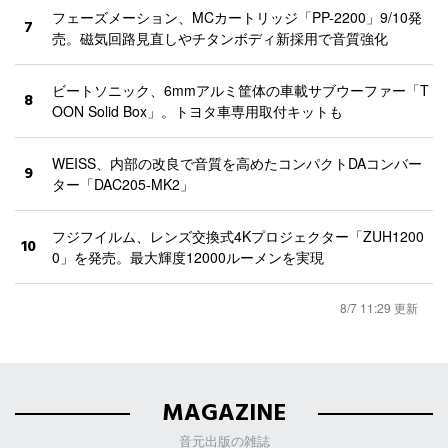
フェーズメーション、MCカートリッジ「PP-2200」9/10発
7
売。磁気回路見直しやチタンボディ新採用で音質強化
ビートソニック、6mmアルミ筐体の車載サブウーファー「T
8
OON Solid Box」。トヨタ車専用取付キットも
WEISS、内部の改良で音質を高めたコンパクトDAコンバー
9
ター「DAC205-MK2」
フジフイルム、レンズ交換式4Kプロジェクター「ZUH1200
10
0」を発売。最大輝度12000ルーメンを実現
8/7 11:29 更新
MAGAZINE
音元出版の雑誌