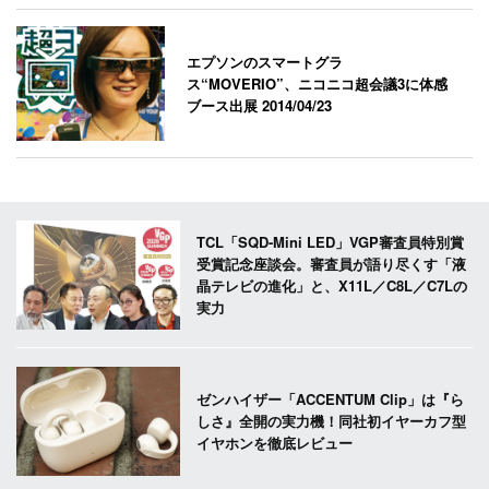
エプソンのスマートグラ
ス“MOVERIO”、ニコニコ超会議3に体感
ブース出展
2014/04/23
TCL「SQD-Mini LED」VGP審査員特別賞
受賞記念座談会。審査員が語り尽くす「液
晶テレビの進化」と、X11L／C8L／C7Lの
実力
ゼンハイザー「ACCENTUM Clip」は『ら
しさ』全開の実力機！同社初イヤーカフ型
イヤホンを徹底レビュー