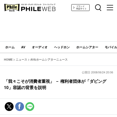
PHILE WEB｜AV/オーディオ/ガジェット
ブランド
特設サイト
ホーム
AV
オーディオ
ヘッドホン
ホームシアター
モバイル
HOME
>
ニュース
>
AV&ホームシアターニュース
公開日 2008/06/24 20:06
「我々こそが消費者重視」 － 権利者団体が「ダビング
10」容認の背景を説明