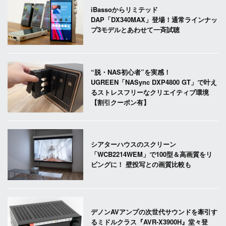
iBassoからリミテッド
DAP「DX340MAX」登場！通常ラインナッ
プ3モデルとあわせて一斉試聴
“脱・NAS初心者”を実感！
UGREEN「NASync DXP4800 GT」で叶え
るストレスフリーなクリエイティブ環境
【割引クーポン有】
シアターハウスのスクリーン
「WCB2214WEM」で100型＆高画質をリ
ビングに！ 壁投写との画質比較も
デノンAVアンプの次世代サウンドを牽引す
るミドルクラス『AVR-X3900H』堂々登