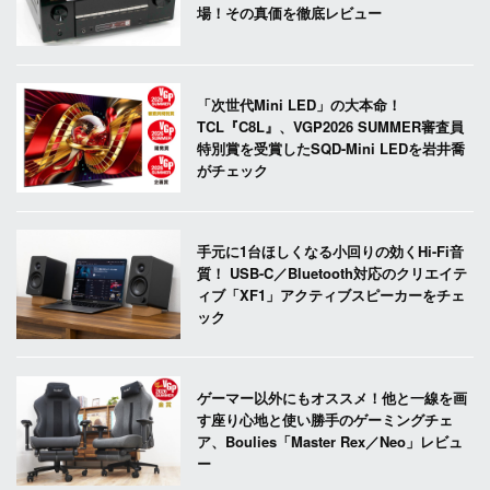
場！その真価を徹底レビュー
「次世代Mini LED」の大本命！
TCL『C8L』、VGP2026 SUMMER審査員
特別賞を受賞したSQD-Mini LEDを岩井喬
がチェック
手元に1台ほしくなる小回りの効くHi-Fi音
質！ USB-C／Bluetooth対応のクリエイテ
ィブ「XF1」アクティブスピーカーをチェ
ック
ゲーマー以外にもオススメ！他と一線を画
す座り心地と使い勝手のゲーミングチェ
ア、Boulies「Master Rex／Neo」レビュ
ー