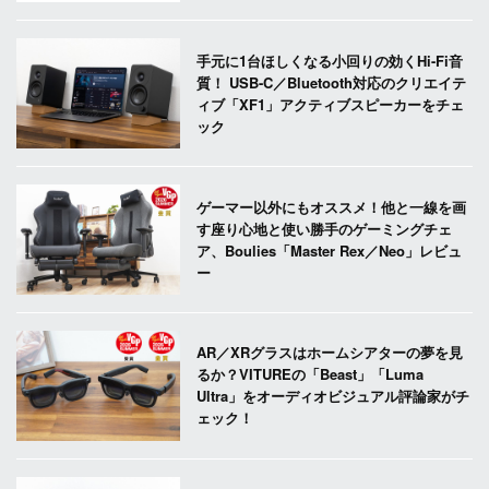
手元に1台ほしくなる小回りの効くHi-Fi音
質！ USB-C／Bluetooth対応のクリエイテ
ィブ「XF1」アクティブスピーカーをチェ
ック
ゲーマー以外にもオススメ！他と一線を画
す座り心地と使い勝手のゲーミングチェ
ア、Boulies「Master Rex／Neo」レビュ
ー
AR／XRグラスはホームシアターの夢を見
るか？VITUREの「Beast」「Luma
Ultra」をオーディオビジュアル評論家がチ
ェック！