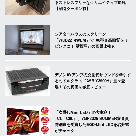
るストレスフリーなクリエイティブ環境
【割引クーポン有】
シアターハウスのスクリーン
「WCB2214WEM」で100型＆高画質をリ
ビングに！ 壁投写との画質比較も
デノンAVアンプの次世代サウンドを牽引す
るミドルクラス『AVR-X3900H』堂々登
場！その真価を徹底レビュー
「次世代Mini LED」の大本命！
TCL『C8L』、VGP2026 SUMMER審査員
特別賞を受賞したSQD-Mini LEDを岩井喬
がチェック