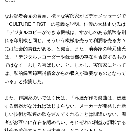
なお記者会見の冒頭、様々な実演家がビデオメッセージで
「CULTURE FIRST」の意義を説明。俳優の大林丈史氏は
「デジタルコピーができる機械は、すかしのある紙幣を刷
れる印刷機と同じ。そういう機械を売って利潤を売る方々
には社会的責任がある」と発言。また、演奏家の崎元釀氏
は、「デジタルレコーダーや録音機の存在を否定するもの
ではなく、むしろ喜ばしいこと。しかし、実演家にとって
は、私的録音録画補償金からの収入が重要なものとなって
いる」と指摘した。
また、作詞家のいではく氏は、「私達が作る楽曲は、伝達
する機器がなければはじまらない。メーカーが開発した新
しい技術が私達の歌を運んでくれることは間違いない。両
者がお互いに存在を認め合い、それぞれの利益が調和する
社会を確保することが大事だ」とコメントした。