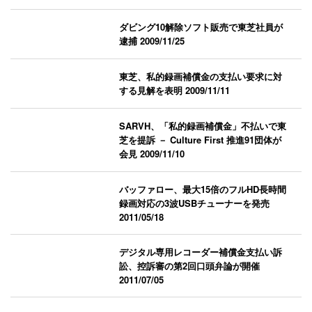
ダビング10解除ソフト販売で東芝社員が
逮捕
2009/11/25
東芝、私的録画補償金の支払い要求に対
する見解を表明
2009/11/11
SARVH、「私的録画補償金」不払いで東
芝を提訴 － Culture First 推進91団体が
会見
2009/11/10
バッファロー、最大15倍のフルHD長時間
録画対応の3波USBチューナーを発売
2011/05/18
デジタル専用レコーダー補償金支払い訴
訟、控訴審の第2回口頭弁論が開催
2011/07/05