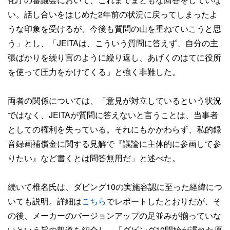
い。話し合いをはじめた2年前の状況に戻ってしまったよ
うな印象を受けるが、今後も質問の山を重ねていこうと思
う」とし、「JEITAは、こういう質問に答えず、自分の主
張ばかりを繰り言のように繰り返し、あげくのはてに役所
を使って圧力をかけてくる」と強く非難した。
両者の関係については、「意見が対立しているという状況
ではなく、JEITAが質問に答えないと言うことは、当事者
としての権利を失っている。それにもかかわらず、私的録
音録画補償金に関する見解で『議論に主体的に参画して参
りたい』など書くとは問答無用だ」と述べた。
続いて椎名氏は、ダビング10の実施容認に至った経緯につ
いても説明。詳細は
こちら
でレポートしたとおりだが、そ
の後、メーカーのバージョンアップの足並みが揃っていな
いという旨の報道を紹介し、「ダビング10開始が遅れた原