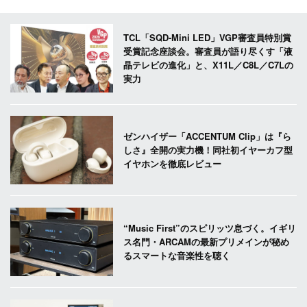
TCL「SQD-Mini LED」VGP審査員特別賞
受賞記念座談会。審査員が語り尽くす「液
晶テレビの進化」と、X11L／C8L／C7Lの
実力
ゼンハイザー「ACCENTUM Clip」は『ら
しさ』全開の実力機！同社初イヤーカフ型
イヤホンを徹底レビュー
“Music First”のスピリッツ息づく。イギリ
ス名門・ARCAMの最新プリメインが秘め
るスマートな音楽性を聴く