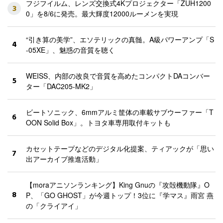
フジフイルム、レンズ交換式4Kプロジェクター「ZUH1200
3
0」を8/6に発売。最大輝度12000ルーメンを実現
“引き算の美学”、エソテリックの真髄。A級パワーアンプ「S
4
-05XE」、魅惑の音質を聴く
WEISS、内部の改良で音質を高めたコンパクトDAコンバー
5
ター「DAC205-MK2」
ビートソニック、6mmアルミ筐体の車載サブウーファー「T
6
OON Solid Box」。トヨタ車専用取付キットも
カセットテープなどのデジタル化提案、ティアックが「思い
7
出アーカイブ推進活動」
【moraアニソンランキング】King Gnuの『攻殻機動隊』O
8
P、「GO GHOST」が今週トップ！3位に『学マス』雨宮 燕
の「クライアイ」