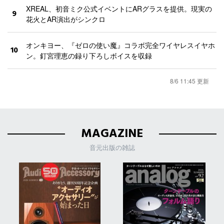
XREAL、初音ミク公式イベントにARグラスを提供。現実の
9
花火とAR演出がシンクロ
オンキヨー、『ゼロの使い魔』コラボ完全ワイヤレスイヤホ
10
ン。釘宮理恵の録り下ろしボイスを収録
8/6 11:45 更新
MAGAZINE
音元出版の雑誌