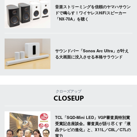
音楽ストリーミングを信頼のヤマハサウン
ドで鳴らす！ワイヤレスHiFiスピーカー
「NX-70A」を聴く
サウンドバー「Sonos Arc Ultra」が叶え
る大画面に没入させる本格サラウンド
クローズアップ
CLOSEUP
TCL「SQD-Mini LED」VGP審査員特別賞
受賞記念座談会。審査員が語り尽くす「液
晶テレビの進化」と、X11L／C8L／C7Lの
実力