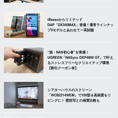
iBassoからリミテッド
DAP「DX340MAX」登場！通常ラインナッ
プ3モデルとあわせて一斉試聴
“脱・NAS初心者”を実感！
UGREEN「NASync DXP4800 GT」で叶え
るストレスフリーなクリエイティブ環境
【割引クーポン有】
シアターハウスのスクリーン
「WCB2214WEM」で100型＆高画質をリ
ビングに！ 壁投写との画質比較も