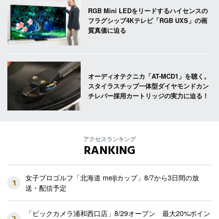
RGB Mini LEDをリードするハイセンスの
フラグシップ4Kテレビ「RGB UXS」の画
質真価に迫る
オーディオテクニカ「AT-MCD1」を聴く。
スタイラスチップ一体型ダイヤモンドカン
チレバー採用カートリッジの実力に迫る！
アクセスランキング
RANKING
女子プロゴルフ「北海道 meijiカップ」8/7から3日間の放
1
送・配信予定
「ビックカメラ浦和西口店」8/29オープン 最大20%ポイン
2