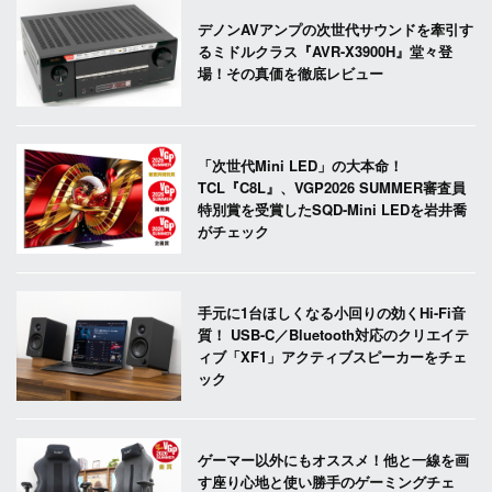
デノンAVアンプの次世代サウンドを牽引す
るミドルクラス『AVR-X3900H』堂々登
場！その真価を徹底レビュー
「次世代Mini LED」の大本命！
TCL『C8L』、VGP2026 SUMMER審査員
特別賞を受賞したSQD-Mini LEDを岩井喬
がチェック
手元に1台ほしくなる小回りの効くHi-Fi音
質！ USB-C／Bluetooth対応のクリエイテ
ィブ「XF1」アクティブスピーカーをチェ
ック
ゲーマー以外にもオススメ！他と一線を画
す座り心地と使い勝手のゲーミングチェ