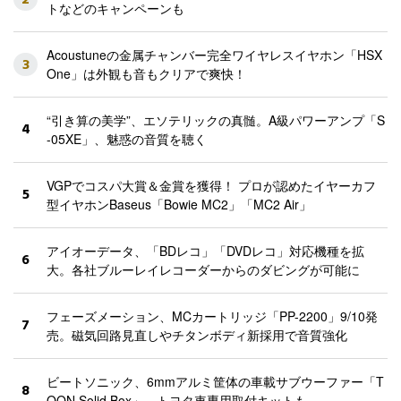
トなどのキャンペーンも
Acoustuneの金属チャンバー完全ワイヤレスイヤホン「HSX
3
One」は外観も音もクリアで爽快！
“引き算の美学”、エソテリックの真髄。A級パワーアンプ「S
4
-05XE」、魅惑の音質を聴く
VGPでコスパ大賞＆金賞を獲得！ プロが認めたイヤーカフ
5
型イヤホンBaseus「Bowie MC2」「MC2 Air」
アイオーデータ、「BDレコ」「DVDレコ」対応機種を拡
6
大。各社ブルーレイレコーダーからのダビングが可能に
フェーズメーション、MCカートリッジ「PP-2200」9/10発
7
売。磁気回路見直しやチタンボディ新採用で音質強化
ビートソニック、6mmアルミ筐体の車載サブウーファー「T
8
OON Solid Box」。トヨタ車専用取付キットも