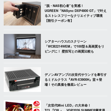
“脱・NAS初心者”を実感！
UGREEN「NASync DXP4800 GT」で叶え
るストレスフリーなクリエイティブ環境
【割引クーポン有】
シアターハウスのスクリーン
「WCB2214WEM」で100型＆高画質をリ
ビングに！ 壁投写との画質比較も
デノンAVアンプの次世代サウンドを牽引す
るミドルクラス『AVR-X3900H』堂々登
場！その真価を徹底レビュー
「次世代Mini LED」の大本命！
TCL『C8L』、VGP2026 SUMMER審査員