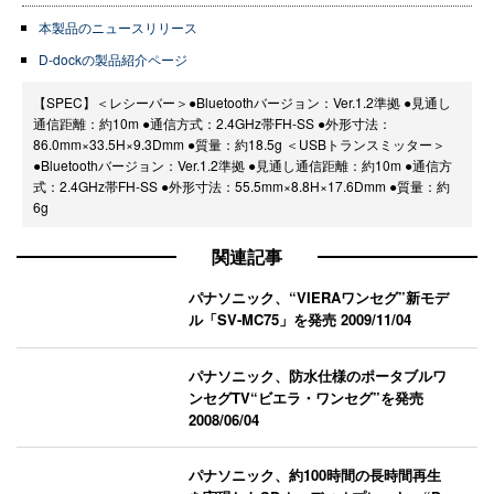
本製品のニュースリリース
D-dockの製品紹介ページ
【SPEC】＜レシーバー＞●Bluetoothバージョン：Ver.1.2準拠 ●見通し
通信距離：約10m ●通信方式：2.4GHz帯FH-SS ●外形寸法：
86.0mm×33.5H×9.3Dmm ●質量：約18.5g ＜USBトランスミッター＞
●Bluetoothバージョン：Ver.1.2準拠 ●見通し通信距離：約10m ●通信方
式：2.4GHz帯FH-SS ●外形寸法：55.5mm×8.8H×17.6Dmm ●質量：約
6g
関連記事
パナソニック、“VIERAワンセグ”新モデ
ル「SV-MC75」を発売
2009/11/04
パナソニック、防水仕様のポータブルワ
ンセグTV“ビエラ・ワンセグ”を発売
2008/06/04
パナソニック、約100時間の長時間再生