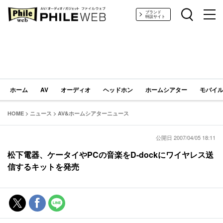
PHILE WEB｜AV/オーディオ/ガジェット
ブランド
特設サイト
ホーム
AV
オーディオ
ヘッドホン
ホームシアター
モバイル
HOME
>
ニュース
>
AV&ホームシアターニュース
公開日 2007/04/05 18:11
松下電器、ケータイやPCの音楽をD-dockにワイヤレス送
信するキットを発売