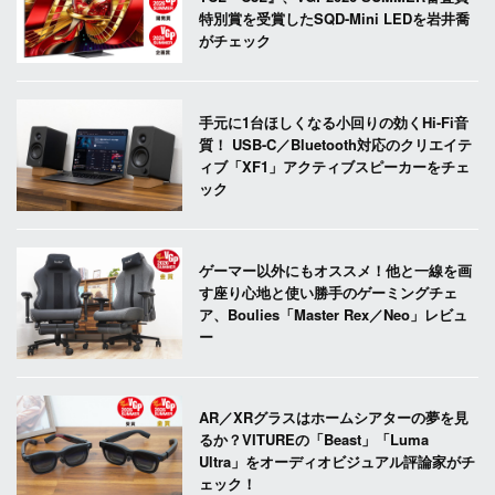
特別賞を受賞したSQD-Mini LEDを岩井喬
がチェック
手元に1台ほしくなる小回りの効くHi-Fi音
質！ USB-C／Bluetooth対応のクリエイテ
ィブ「XF1」アクティブスピーカーをチェ
ック
ゲーマー以外にもオススメ！他と一線を画
す座り心地と使い勝手のゲーミングチェ
ア、Boulies「Master Rex／Neo」レビュ
ー
AR／XRグラスはホームシアターの夢を見
るか？VITUREの「Beast」「Luma
Ultra」をオーディオビジュアル評論家がチ
ェック！