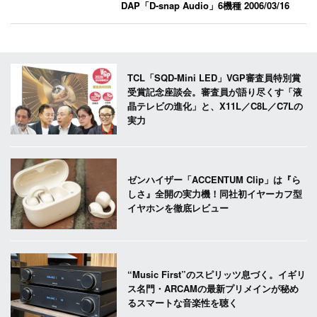
DAP「D-snap Audio」6機種
2006/03/16
TCL「SQD-Mini LED」VGP審査員特別賞
受賞記念座談会。審査員が語り尽くす「液
晶テレビの進化」と、X11L／C8L／C7Lの
実力
ゼンハイザー「ACCENTUM Clip」は『ら
しさ』全開の実力機！同社初イヤーカフ型
イヤホンを徹底レビュー
“Music First”のスピリッツ息づく。イギリ
ス名門・ARCAMの最新プリメインが秘め
るスマートな音楽性を聴く