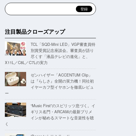
注目製品クローズアップ
TCL「SQD-Mini LED」VGP審査員特
別賞受賞記念座談会。審査員が語り
尽くす「液晶テレビの進化」と、
X11L／C8L／C7Lの実力
ゼンハイザー「ACCENTUM Clip」
は『らしさ』全開の実力機！同社初
イヤーカフ型イヤホンを徹底レビュ
ー
“Music First”のスピリッツ息づく。イ
ギリス名門・ARCAMの最新プリメ
インが秘めるスマートな音楽性を聴
く