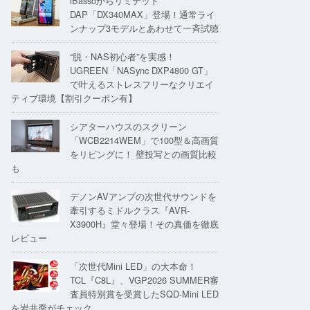
iBassoからリミテッド
DAP「DX340MAX」登場！通常ライ
ンナップ3モデルとあわせて一斉試聴
“脱・NAS初心者”を実感！
UGREEN「NASync DXP4800 GT」
で叶えるストレスフリーなクリエイ
ティブ環境【割引クーポン有】
シアターハウスのスクリーン
「WCB2214WEM」で100型＆高画質
をリビングに！ 壁投写との画質比較
も
デノンAVアンプの次世代サウンドを
牽引するミドルクラス『AVR-
X3900H』堂々登場！その真価を徹底
レビュー
「次世代Mini LED」の大本命！
TCL『C8L』、VGP2026 SUMMER審
査員特別賞を受賞したSQD-Mini LED
を岩井喬がチェック