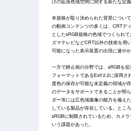
けの拡張色域空間に関する新たな定
本規格が取り決められた背景についてJ
の動画コンテンツの多くは、CRTデ
としたsRGB規格の色域でつくられ
ズマテレビなどCRT以外の技術を用
可能になった表示装置の出現に速や
一方で静止画の分野では、sRGBを拡
フォーマットであるExif 2.2に
度色の保存が可能な未定義の領域が
のデータをサポートできることが明
ダー等には広色域撮像の能力を備えた
している製品が存在している。とこ
sRGBに制限されているため、カメ
いう課題があった。