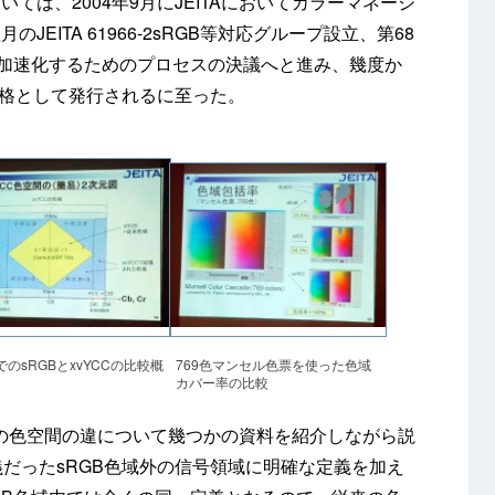
ては、2004年9月にJEITAにおいてカラーマネージ
EITA 61966-2sRGB等対応グループ設立、第68
を加速化するためのプロセスの決議へと進み、幾度か
規格として発行されるに至った。
でのsRGBとxvYCCの比較概
769色マンセル色票を使った色域
カバー率の比較
GBとの色空間の違について幾つかの資料を紹介しながら説
義だったsRGB色域外の信号領域に明確な定義を加え