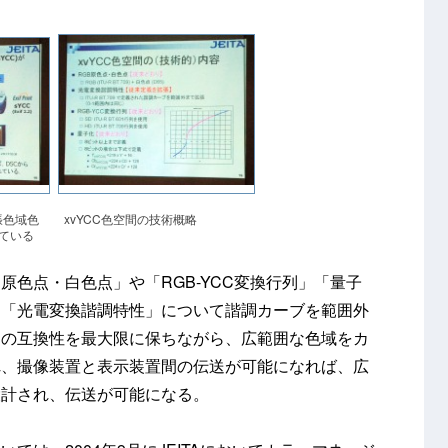
xvYCC色空間の技術概略
張色域色
れている
GB原色点・白色点」や「RGB-YCC変換行列」「量子
、「光電変換諧調特性」について諧調カーブを範囲外
との互換性を最大限に保ちながら、広範囲な色域をカ
れ、撮像装置と表示装置間の伝送が可能になれば、広
設計され、伝送が可能になる。