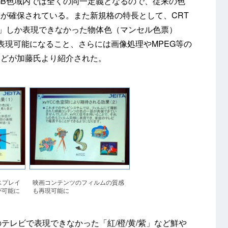
GB色域内では全くの同一定義となるので、従来の色
が確保されている。また新規格の特長として、CRT
5%」しか表現できなかった物体色（マンセル色票）
で表現可能になること、さらには画像処理やMPEG等の
などが加藤氏より紹介された。
スプレイ
映画コンテンツのフィルムの質感
が可能に
も再現可能に
のテレビで表現できなかった「紅/橙/黄/紫」など鮮や