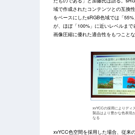
たものである」と加藤氏は語る。sR
域で作成されたコンテンツとの互換性
をベースにしたsRGB色域では「5
が、ほぼ「100%」に近いレベルま
画像圧縮に優れた適合性をもつこと
xvYCCの採用によりディ
製品はより豊かな色表現
なる
xvYCC色空間を採用した場合、従来