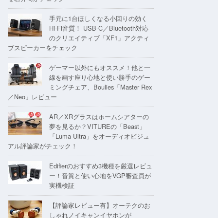
手元に1台ほしくなる小回りの効く
Hi-Fi音質！ USB-C／Bluetooth対応
のクリエイティブ「XF1」アクティ
ブスピーカーをチェック
ゲーマー以外にもオススメ！他と一
線を画す座り心地と使い勝手のゲー
ミングチェア、Boulies「Master Rex
／Neo」レビュー
AR／XRグラスはホームシアターの
夢を見るか？VITUREの「Beast」
「Luma Ultra」をオーディオビジュ
アル評論家がチェック！
Edifierのおすすめ3機種を厳選レビュ
ー！音質と使い心地をVGP審査員が
実機検証
【評論家レビュー有】オーテクのお
しゃれノイキャンイヤホンが