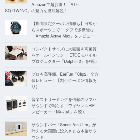
Amazonで超お得！「ATH-
SQ1TW2NC」の魅力を徹底解説！
【期間限定クーポン情報も】日常か
らスポーツまで！ タフで多機能な
「Amazfit Active Max」をレビュー
コンパクトサイズに大画面＆高画質
をオールインワン！ ETOEモバイル
プロジェクター「Dolphin 2」を検証
プロも高評価。EarFun「Clip2」全方
位レビュー！【割引クーポン情報あ
り】
音楽ストリーミングを信頼のヤマハ
サウンドで鳴らす！ワイヤレスHiFi
スピーカー「NX-70A」を聴く
サウンドバー「Sonos Arc Ultra」が
叶える大画面に没入させる本格サラ
ウンド