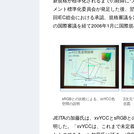
新規格が標準化されるまでの経緯につい
メント標準化委員会が発足した後、翌月のJ
回IEC総会における承認、規格審議
の国際審議を経て2006年1月に国際
2次元
sRGBとの比較による、xvYCC色
念図
空間の説明
JEITAの加藤氏は、xvYCCとsR
明した。「xvYCCは、これまで未定