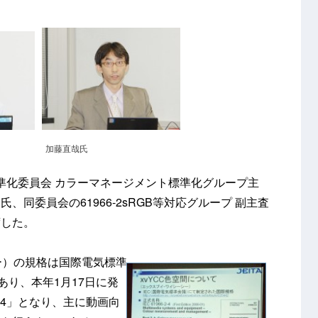
加藤直哉氏
器標準化委員会 カラーマネージメント標準化グループ主
同委員会の61966-2sRGB等対応グループ 副主査
席した。
ー）の規格は国際電気標準
あり、本年1月17日に発
-2-4」となり、主に動画向