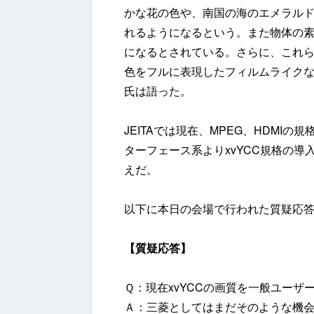
かな花の色や、南国の海のエメラル
れるようになるという。また物体の
になるとされている。さらに、これ
色をフルに表現したフィルムライク
氏は語った。
JEITAでは現在、MPEG、HDM
ターフェース系よりxvYCC規格の
えだ。
以下に本日の会場で行われた質疑応
【質疑応答】
Ｑ：現在xvYCCの画質を一般ユーザ
Ａ：三菱としてはまだそのような機