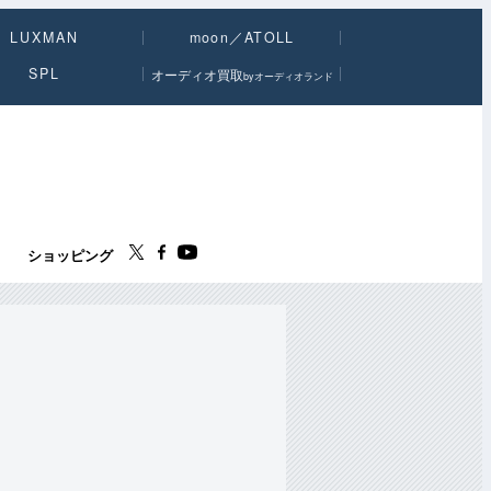
LUXMAN
moon／ATOLL
SPL
オーディオ買取
byオーディオランド
ス
ショッピング