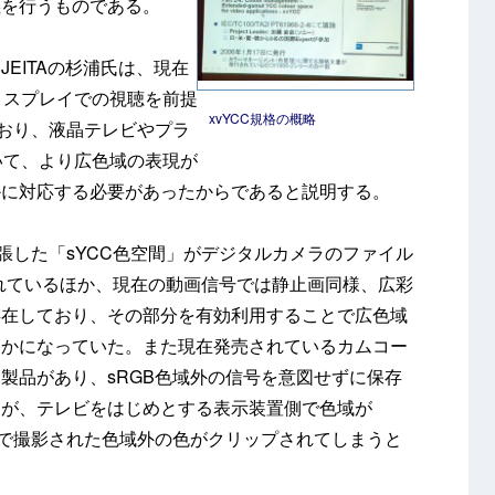
義を行うものである。
EITAの杉浦氏は、現在
ィスプレイでの視聴を前提
xvYCC規格の概略
ており、液晶テレビやプラ
いて、より広色域の表現が
かに対応する必要があったからであると説明する。
張した「sYCC色空間」がデジタルカメラのファイル
採用されているほか、現在の動画信号では静止画同様、広彩
存在しており、その部分を有効利用することで広色域
らかになっていた。また現在発売されているカムコー
製品があり、sRGB色域外の信号を意図せずに保存
ろが、テレビをはじめとする表示装置側で色域が
ラで撮影された色域外の色がクリップされてしまうと