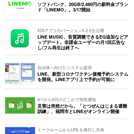
ソフトバンク、20GB/2,480円の新料金ブラン
ド「LINEMO」。3/17開始
iOSアプリのバージョン5.2.0を公開
LINE MUSIC、音質調整できるEQ追加などア
ップデート。非課金ユーザーの月1回広告な
し/フル再生は終了へ
自治体へ向けたシステム提供
LINE、新型コロナワクチン接種予約システム
を開発。LINEアプリ上で予約が可能に
9/1から6日のどこかで突然通知
災害は突然だから。「とつぜんはじまる避難
訓練」、福岡市とLINEがオンライン開催
トークルームからURLを発行し共有