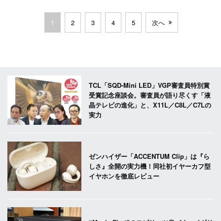
1
2
3
4
5
次へ
TCL「SQD-Mini LED」VGP審査員特別賞
受賞記念座談会。審査員が語り尽くす「液
晶テレビの進化」と、X11L／C8L／C7Lの
実力
ゼンハイザー「ACCENTUM Clip」は『ら
しさ』全開の実力機！同社初イヤーカフ型
イヤホンを徹底レビュー