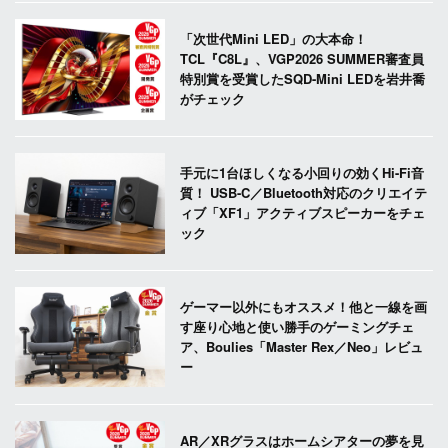
「次世代Mini LED」の大本命！
TCL『C8L』、VGP2026 SUMMER審査員
特別賞を受賞したSQD-Mini LEDを岩井喬
がチェック
手元に1台ほしくなる小回りの効くHi-Fi音
質！ USB-C／Bluetooth対応のクリエイテ
ィブ「XF1」アクティブスピーカーをチェ
ック
ゲーマー以外にもオススメ！他と一線を画
す座り心地と使い勝手のゲーミングチェ
ア、Boulies「Master Rex／Neo」レビュ
ー
AR／XRグラスはホームシアターの夢を見