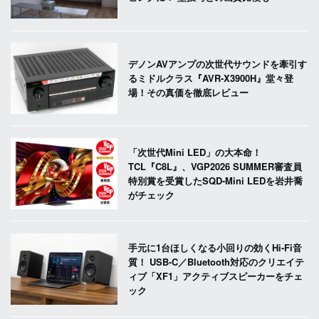
デノンAVアンプの次世代サウンドを牽引す
るミドルクラス『AVR-X3900H』堂々登
場！その真価を徹底レビュー
「次世代Mini LED」の大本命！
TCL『C8L』、VGP2026 SUMMER審査員
特別賞を受賞したSQD-Mini LEDを岩井喬
がチェック
手元に1台ほしくなる小回りの効くHi-Fi音
質！ USB-C／Bluetooth対応のクリエイテ
ィブ「XF1」アクティブスピーカーをチェ
ック