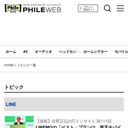
PHILE WEB｜AV/オーディオ/ガジェット
ブランド
特設サイト
ホーム
AV
オーディオ
ヘッドホン
ホームシアター
モバイル
HOME
>
トピック一覧
トピック
LINE
【連載】佐野正弘のITインサイト 第111回
LINEMOの「ベスト」プランは、楽天モバイ