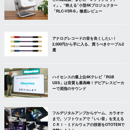
ィ」。“映える”小型4Kプロジェクター
「RLC-V5R-S」徹底レビュー
アナログレコードの音を良くしたい！
2,000円から手に入る、買うべきケーブル2
選
ハイセンスの最上位4Kテレビ「RGB
UXS」は音質も最高峰！デビアレスピーカ
ーで屈指のサウンド
フルデジタルアンプからゲーム、カラオケ
まで。ソフトウェアで「いい音」を支える
ＣＲＩ・ミドルウェアの技術をOTOTENで