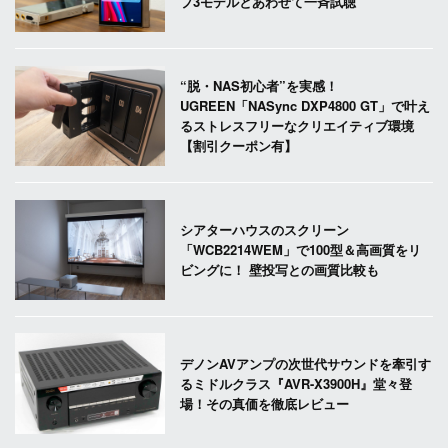
プ3モデルとあわせて一斉試聴
“脱・NAS初心者”を実感！
UGREEN「NASync DXP4800 GT」で叶え
るストレスフリーなクリエイティブ環境
【割引クーポン有】
シアターハウスのスクリーン
「WCB2214WEM」で100型＆高画質をリ
ビングに！ 壁投写との画質比較も
デノンAVアンプの次世代サウンドを牽引す
るミドルクラス『AVR-X3900H』堂々登
場！その真価を徹底レビュー