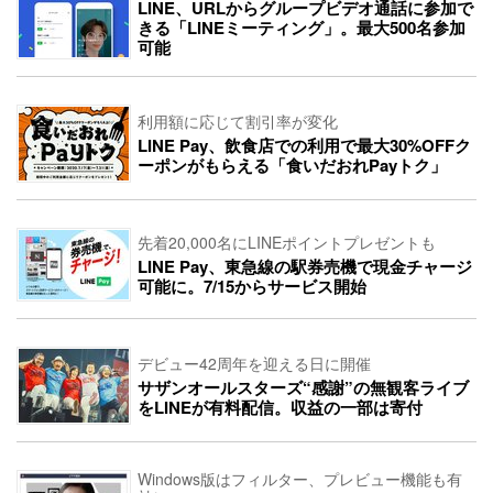
LINE、URLからグループビデオ通話に参加で
きる「LINEミーティング」。最大500名参加
可能
利用額に応じて割引率が変化
LINE Pay、飲食店での利用で最大30%OFFク
ーポンがもらえる「食いだおれPayトク」
先着20,000名にLINEポイントプレゼントも
LINE Pay、東急線の駅券売機で現金チャージ
可能に。7/15からサービス開始
デビュー42周年を迎える日に開催
サザンオールスターズ“感謝”の無観客ライブ
をLINEが有料配信。収益の一部は寄付
Windows版はフィルター、プレビュー機能も有