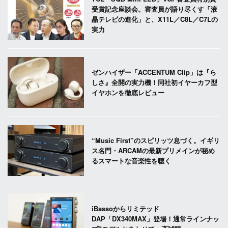
受賞記念座談会。審査員が語り尽くす「液
晶テレビの進化」と、X11L／C8L／C7Lの
実力
ゼンハイザー「ACCENTUM Clip」は『ら
しさ』全開の実力機！同社初イヤーカフ型
イヤホンを徹底レビュー
“Music First”のスピリッツ息づく。イギリ
ス名門・ARCAMの最新プリメインが秘め
るスマートな音楽性を聴く
iBassoからリミテッド
DAP「DX340MAX」登場！通常ラインナッ