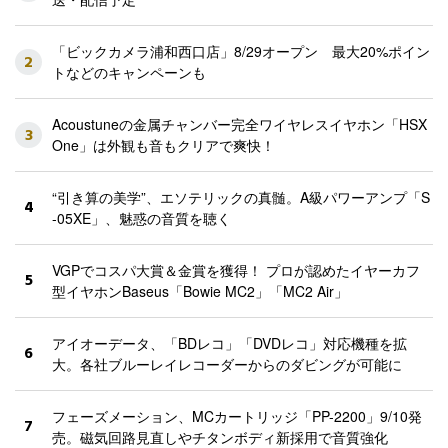
「ビックカメラ浦和西口店」8/29オープン 最大20%ポイン
2
トなどのキャンペーンも
Acoustuneの金属チャンバー完全ワイヤレスイヤホン「HSX
3
One」は外観も音もクリアで爽快！
“引き算の美学”、エソテリックの真髄。A級パワーアンプ「S
4
-05XE」、魅惑の音質を聴く
VGPでコスパ大賞＆金賞を獲得！ プロが認めたイヤーカフ
5
型イヤホンBaseus「Bowie MC2」「MC2 Air」
アイオーデータ、「BDレコ」「DVDレコ」対応機種を拡
6
大。各社ブルーレイレコーダーからのダビングが可能に
フェーズメーション、MCカートリッジ「PP-2200」9/10発
7
売。磁気回路見直しやチタンボディ新採用で音質強化