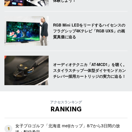
体験しよう！
RGB Mini LEDをリードするハイセンスの
フラグシップ4Kテレビ「RGB UXS」の画
質真価に迫る
オーディオテクニカ「AT-MCD1」を聴く。
スタイラスチップ一体型ダイヤモンドカン
チレバー採用カートリッジの実力に迫る！
アクセスランキング
RANKING
女子プロゴルフ「北海道 meijiカップ」8/7から3日間の放
1
送・配信予定