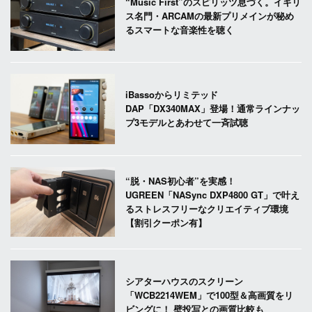
“Music First”のスピリッツ息づく。イギリ
ス名門・ARCAMの最新プリメインが秘め
るスマートな音楽性を聴く
iBassoからリミテッド
DAP「DX340MAX」登場！通常ラインナッ
プ3モデルとあわせて一斉試聴
“脱・NAS初心者”を実感！
UGREEN「NASync DXP4800 GT」で叶え
るストレスフリーなクリエイティブ環境
【割引クーポン有】
シアターハウスのスクリーン
「WCB2214WEM」で100型＆高画質をリ
ビングに！ 壁投写との画質比較も