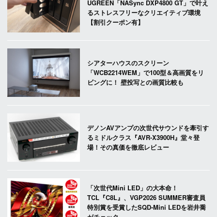
UGREEN「NASync DXP4800 GT」で叶え
るストレスフリーなクリエイティブ環境
【割引クーポン有】
シアターハウスのスクリーン
「WCB2214WEM」で100型＆高画質をリ
ビングに！ 壁投写との画質比較も
デノンAVアンプの次世代サウンドを牽引す
るミドルクラス『AVR-X3900H』堂々登
場！その真価を徹底レビュー
「次世代Mini LED」の大本命！
TCL『C8L』、VGP2026 SUMMER審査員
特別賞を受賞したSQD-Mini LEDを岩井喬
がチェック