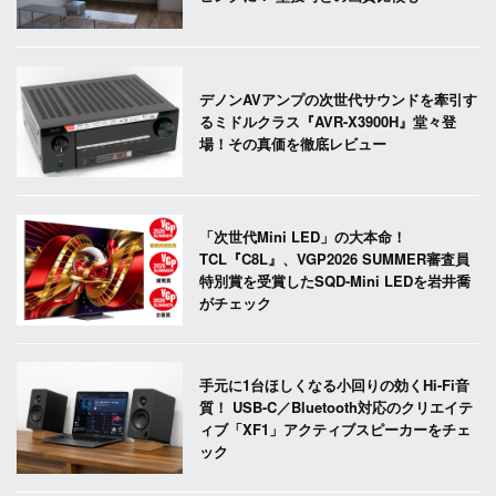
デノンAVアンプの次世代サウンドを牽引す
るミドルクラス『AVR-X3900H』堂々登
場！その真価を徹底レビュー
「次世代Mini LED」の大本命！
TCL『C8L』、VGP2026 SUMMER審査員
特別賞を受賞したSQD-Mini LEDを岩井喬
がチェック
手元に1台ほしくなる小回りの効くHi-Fi音
質！ USB-C／Bluetooth対応のクリエイテ
ィブ「XF1」アクティブスピーカーをチェ
ック