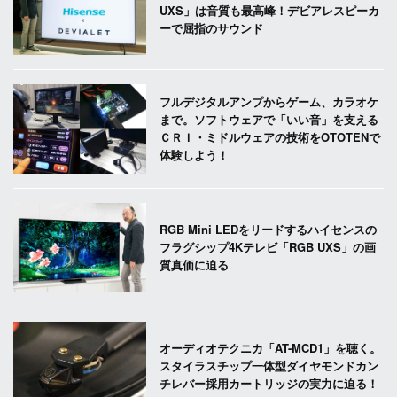
UXS」は音質も最高峰！デビアレスピーカ
ーで屈指のサウンド
フルデジタルアンプからゲーム、カラオケ
まで。ソフトウェアで「いい音」を支える
ＣＲＩ・ミドルウェアの技術をOTOTENで
体験しよう！
RGB Mini LEDをリードするハイセンスの
フラグシップ4Kテレビ「RGB UXS」の画
質真価に迫る
オーディオテクニカ「AT-MCD1」を聴く。
スタイラスチップ一体型ダイヤモンドカン
チレバー採用カートリッジの実力に迫る！