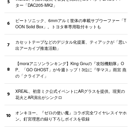
5
ター「DAC205-MK2」
ビートソニック、6mmアルミ筐体の車載サブウーファー「T
6
OON Solid Box」。トヨタ車専用取付キットも
カセットテープなどのデジタル化提案、ティアックが「思い
7
出アーカイブ推進活動」
【moraアニソンランキング】King Gnuの『攻殻機動隊』O
8
P、「GO GHOST」が今週トップ！3位に『学マス』雨宮 燕
の「クライアイ」
XREAL、初音ミク公式イベントにARグラスを提供。現実の
9
花火とAR演出がシンクロ
オンキヨー、『ゼロの使い魔』コラボ完全ワイヤレスイヤホ
10
ン。釘宮理恵の録り下ろしボイスを収録