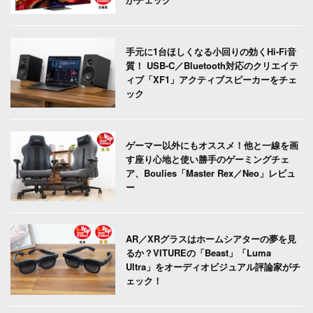
手元に1台ほしくなる小回りの効くHi-Fi音
質！ USB-C／Bluetooth対応のクリエイテ
ィブ「XF1」アクティブスピーカーをチェ
ック
ゲーマー以外にもオススメ！他と一線を画
す座り心地と使い勝手のゲーミングチェ
ア、Boulies「Master Rex／Neo」レビュ
ー
AR／XRグラスはホームシアターの夢を見
るか？VITUREの「Beast」「Luma
Ultra」をオーディオビジュアル評論家がチ
ェック！