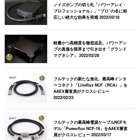
ノイズポンプの切り札「パワーアレイ・
プロフェッショナル」。“プロ”の名に相
応しい絶大な効果を実感
2022/03/18
軽量かつ高精度を徹底追及。パワーアン
プの真価を限界まで引き出す「グランド
マグネシア」
2022/02/28
フルテックの新たな進化、最高峰インタ
ーコネクト「Lineflux NCF（RCA）」を
AAEX審査員がクロスレビュー
2022/02/23
フルテックの最高峰電源ケーブルNCFモ
デル「Powerflux NCF-18」をAAEX審査
員がクロスレビュー
2022/03/17