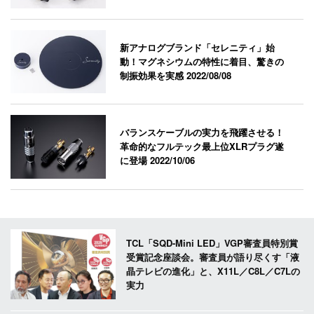
新アナログブランド「セレニティ」始
動！マグネシウムの特性に着目、驚きの
制振効果を実感
2022/08/08
バランスケーブルの実力を飛躍させる！
革命的なフルテック最上位XLRプラグ遂
に登場
2022/10/06
TCL「SQD-Mini LED」VGP審査員特別賞
受賞記念座談会。審査員が語り尽くす「液
晶テレビの進化」と、X11L／C8L／C7Lの
実力