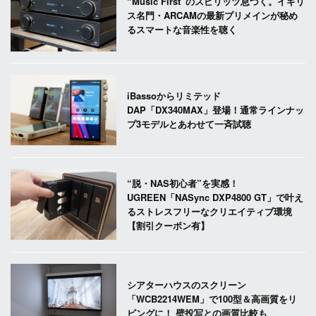
“Music First”のスピリッツ息づく。イギリ
ス名門・ARCAMの最新プリメインが秘め
るスマートな音楽性を聴く
iBassoからリミテッド
DAP「DX340MAX」登場！通常ラインナッ
プ3モデルとあわせて一斉試聴
“脱・NAS初心者”を実感！
UGREEN「NASync DXP4800 GT」で叶え
るストレスフリーなクリエイティブ環境
【割引クーポン有】
シアターハウスのスクリーン
「WCB2214WEM」で100型＆高画質をリ
ビングに！ 壁投写との画質比較も