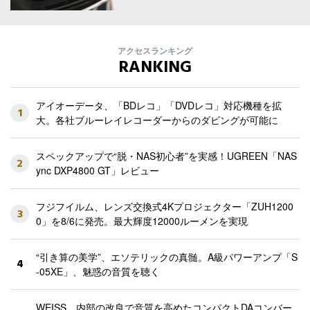
アクセスランキング
RANKING
アイオーデータ、「BDレコ」「DVDレコ」対応機種を拡
1
大。各社ブルーレイレコーダーからのダビングが可能に
スペックアップで“脱・NAS初心者”を実感！UGREEN「NAS
2
ync DXP4800 GT」レビュー
フジフイルム、レンズ交換式4Kプロジェクター「ZUH1200
3
0」を8/6に発売。最大輝度12000ルーメンを実現
“引き算の美学”、エソテリックの真髄。A級パワーアンプ「S
4
-05XE」、魅惑の音質を聴く
WEISS、内部の改良で音質を高めたコンパクトDAコンバー