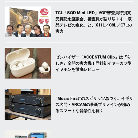
TCL「SQD-Mini LED」VGP審査員特別賞
受賞記念座談会。審査員が語り尽くす「液
晶テレビの進化」と、X11L／C8L／C7Lの
実力
ゼンハイザー「ACCENTUM Clip」は『ら
しさ』全開の実力機！同社初イヤーカフ型
イヤホンを徹底レビュー
“Music First”のスピリッツ息づく。イギリ
ス名門・ARCAMの最新プリメインが秘め
るスマートな音楽性を聴く