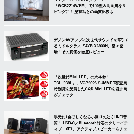
「WCB2214WEM」で100型＆高画質をリ
ビングに！ 壁投写との画質比較も
デノンAVアンプの次世代サウンドを牽引す
るミドルクラス『AVR-X3900H』堂々登
場！その真価を徹底レビュー
「次世代Mini LED」の大本命！
TCL『C8L』、VGP2026 SUMMER審査員
特別賞を受賞したSQD-Mini LEDを岩井喬
がチェック
手元に1台ほしくなる小回りの効くHi-Fi音
質！ USB-C／Bluetooth対応のクリエイテ
ィブ「XF1」アクティブスピーカーをチェ