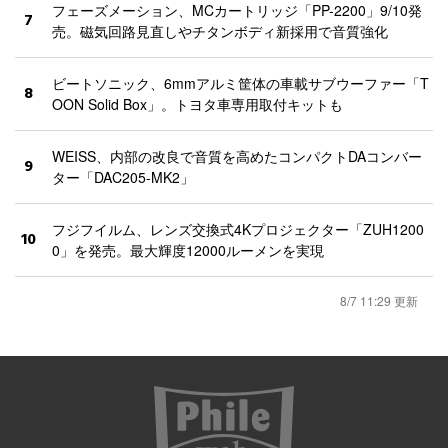
フェーズメーション、MCカートリッジ「PP-2200」9/10発
7
売。磁気回路見直しやチタンボディ新採用で音質強化
ビートソニック、6mmアルミ筐体の車載サブウーファー「T
8
OON Solid Box」。トヨタ車専用取付キットも
WEISS、内部の改良で音質を高めたコンパクトDAコンバー
9
ター「DAC205-MK2」
フジフイルム、レンズ交換式4Kプロジェクター「ZUH1200
10
0」を発売。最大輝度12000ルーメンを実現
8/7 11:29 更新