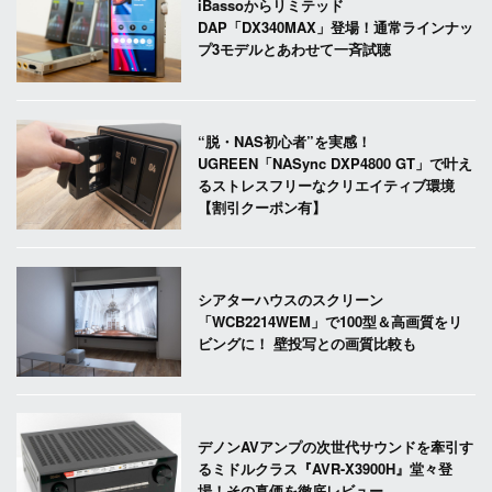
iBassoからリミテッド
DAP「DX340MAX」登場！通常ラインナッ
プ3モデルとあわせて一斉試聴
“脱・NAS初心者”を実感！
UGREEN「NASync DXP4800 GT」で叶え
るストレスフリーなクリエイティブ環境
【割引クーポン有】
シアターハウスのスクリーン
「WCB2214WEM」で100型＆高画質をリ
ビングに！ 壁投写との画質比較も
デノンAVアンプの次世代サウンドを牽引す
るミドルクラス『AVR-X3900H』堂々登
場！その真価を徹底レビュー