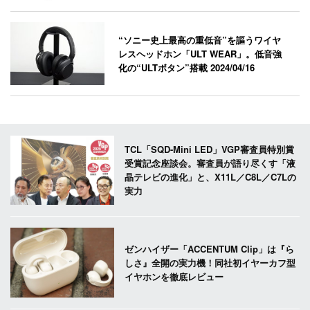
“ソニー史上最高の重低音”を謳うワイヤ
レスヘッドホン「ULT WEAR」。低音強
化の“ULTボタン”搭載
2024/04/16
TCL「SQD-Mini LED」VGP審査員特別賞
受賞記念座談会。審査員が語り尽くす「液
晶テレビの進化」と、X11L／C8L／C7Lの
実力
ゼンハイザー「ACCENTUM Clip」は『ら
しさ』全開の実力機！同社初イヤーカフ型
イヤホンを徹底レビュー