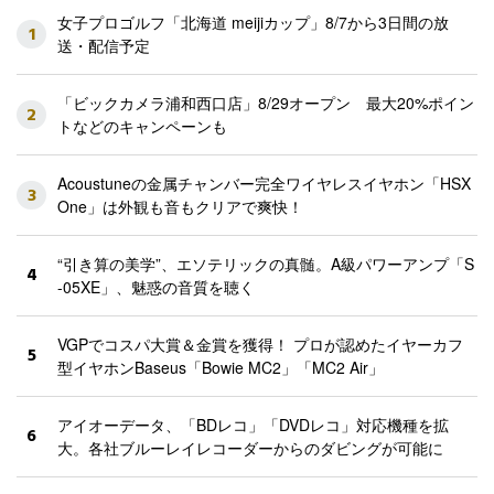
女子プロゴルフ「北海道 meijiカップ」8/7から3日間の放
1
送・配信予定
「ビックカメラ浦和西口店」8/29オープン 最大20%ポイン
2
トなどのキャンペーンも
Acoustuneの金属チャンバー完全ワイヤレスイヤホン「HSX
3
One」は外観も音もクリアで爽快！
“引き算の美学”、エソテリックの真髄。A級パワーアンプ「S
4
-05XE」、魅惑の音質を聴く
VGPでコスパ大賞＆金賞を獲得！ プロが認めたイヤーカフ
5
型イヤホンBaseus「Bowie MC2」「MC2 Air」
アイオーデータ、「BDレコ」「DVDレコ」対応機種を拡
6
大。各社ブルーレイレコーダーからのダビングが可能に