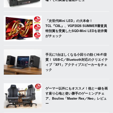
「次世代Mini LED」の大本命！
TCL『C8L』、VGP2026 SUMMER審査員
特別賞を受賞したSQD-Mini LEDを岩井喬
がチェック
手元に1台ほしくなる小回りの効くHi-Fi音
質！ USB-C／Bluetooth対応のクリエイテ
ィブ「XF1」アクティブスピーカーをチェ
ック
ゲーマー以外にもオススメ！他と一線を画
す座り心地と使い勝手のゲーミングチェ
ア、Boulies「Master Rex／Neo」レビュ
ー