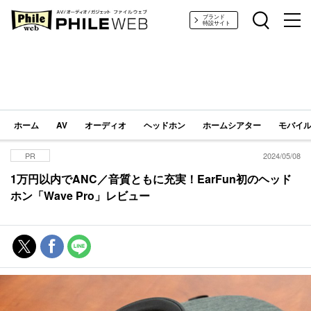
PHILE WEB｜AV/オーディオ/ガジェット
ブランド
特設サイト
ホーム
AV
オーディオ
ヘッドホン
ホームシアター
モバイル
PR
2024/05/08
1万円以内でANC／音質ともに充実！EarFun初のヘッド
ホン「Wave Pro」レビュー