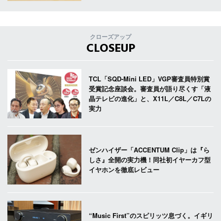
クローズアップ
CLOSEUP
TCL「SQD-Mini LED」VGP審査員特別賞
受賞記念座談会。審査員が語り尽くす「液
晶テレビの進化」と、X11L／C8L／C7Lの
実力
ゼンハイザー「ACCENTUM Clip」は『ら
しさ』全開の実力機！同社初イヤーカフ型
イヤホンを徹底レビュー
“Music First”のスピリッツ息づく。イギリ