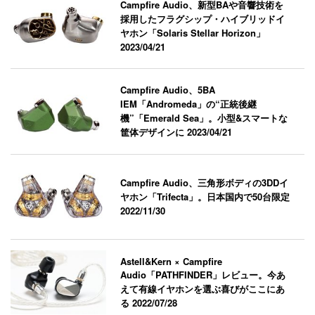
Campfire Audio、新型BAや音響技術を
採用したフラグシップ・ハイブリッドイ
ヤホン「Solaris Stellar Horizon」
2023/04/21
Campfire Audio、5BA
IEM「Andromeda」の“正統後継
機”「Emerald Sea」。小型&スマートな
筐体デザインに
2023/04/21
Campfire Audio、三角形ボディの3DDイ
ヤホン「Trifecta」。日本国内で50台限定
2022/11/30
Astell&Kern × Campfire
Audio「PATHFINDER」レビュー。今あ
えて有線イヤホンを選ぶ喜びがここにあ
る
2022/07/28