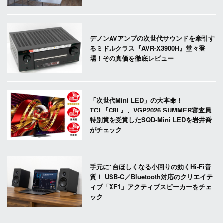
デノンAVアンプの次世代サウンドを牽引す
るミドルクラス『AVR-X3900H』堂々登
場！その真価を徹底レビュー
「次世代Mini LED」の大本命！
TCL『C8L』、VGP2026 SUMMER審査員
特別賞を受賞したSQD-Mini LEDを岩井喬
がチェック
手元に1台ほしくなる小回りの効くHi-Fi音
質！ USB-C／Bluetooth対応のクリエイテ
ィブ「XF1」アクティブスピーカーをチェ
ック