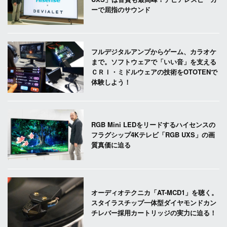
ーで屈指のサウンド
フルデジタルアンプからゲーム、カラオケ
まで。ソフトウェアで「いい音」を支える
ＣＲＩ・ミドルウェアの技術をOTOTENで
体験しよう！
RGB Mini LEDをリードするハイセンスの
フラグシップ4Kテレビ「RGB UXS」の画
質真価に迫る
オーディオテクニカ「AT-MCD1」を聴く。
スタイラスチップ一体型ダイヤモンドカン
チレバー採用カートリッジの実力に迫る！