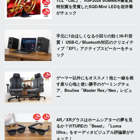
TCL『C8L』、VGP2026 SUMMER審査員
特別賞を受賞したSQD-Mini LEDを岩井喬
がチェック
手元に1台ほしくなる小回りの効くHi-Fi音
質！ USB-C／Bluetooth対応のクリエイテ
ィブ「XF1」アクティブスピーカーをチェ
ック
ゲーマー以外にもオススメ！他と一線を画
す座り心地と使い勝手のゲーミングチェ
ア、Boulies「Master Rex／Neo」レビュ
ー
AR／XRグラスはホームシアターの夢を見
るか？VITUREの「Beast」「Luma
Ultra」をオーディオビジュアル評論家がチ
ェック！