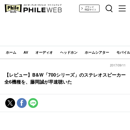
PHILE WEB｜AV/オーディオ/ガジェット
ブランド
特設サイト
ホーム
AV
オーディオ
ヘッドホン
ホームシアター
モバイル
2017/09/11
【レビュー】B&W「700シリーズ」のステレオスピーカー
全6機種を、藤岡誠が早速聴いた