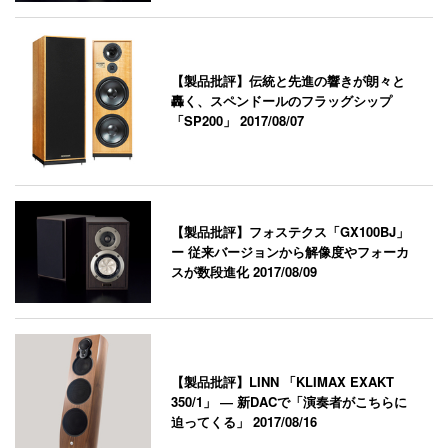
【製品批評】伝統と先進の響きが朗々と
轟く、スペンドールのフラッグシップ
「SP200」
2017/08/07
【製品批評】フォステクス「GX100BJ」
ー 従来バージョンから解像度やフォーカ
スが数段進化
2017/08/09
【製品批評】LINN 「KLIMAX EXAKT
350/1」 ― 新DACで「演奏者がこちらに
迫ってくる」
2017/08/16