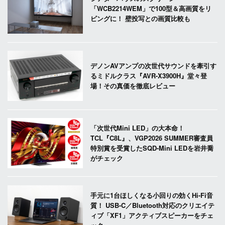
「WCB2214WEM」で100型＆高画質をリ
ビングに！ 壁投写との画質比較も
デノンAVアンプの次世代サウンドを牽引す
るミドルクラス『AVR-X3900H』堂々登
場！その真価を徹底レビュー
「次世代Mini LED」の大本命！
TCL『C8L』、VGP2026 SUMMER審査員
特別賞を受賞したSQD-Mini LEDを岩井喬
がチェック
手元に1台ほしくなる小回りの効くHi-Fi音
質！ USB-C／Bluetooth対応のクリエイテ
ィブ「XF1」アクティブスピーカーをチェ