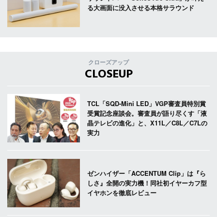
る大画面に没入させる本格サラウンド
クローズアップ
CLOSEUP
TCL「SQD-Mini LED」VGP審査員特別賞
受賞記念座談会。審査員が語り尽くす「液
晶テレビの進化」と、X11L／C8L／C7Lの
実力
ゼンハイザー「ACCENTUM Clip」は『ら
しさ』全開の実力機！同社初イヤーカフ型
イヤホンを徹底レビュー