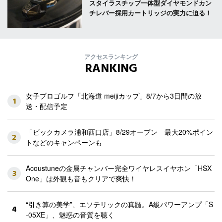
スタイラスチップ一体型ダイヤモンドカン
チレバー採用カートリッジの実力に迫る！
アクセスランキング
RANKING
女子プロゴルフ「北海道 meijiカップ」8/7から3日間の放
1
送・配信予定
「ビックカメラ浦和西口店」8/29オープン 最大20%ポイン
2
トなどのキャンペーンも
Acoustuneの金属チャンバー完全ワイヤレスイヤホン「HSX
3
One」は外観も音もクリアで爽快！
“引き算の美学”、エソテリックの真髄。A級パワーアンプ「S
4
-05XE」、魅惑の音質を聴く