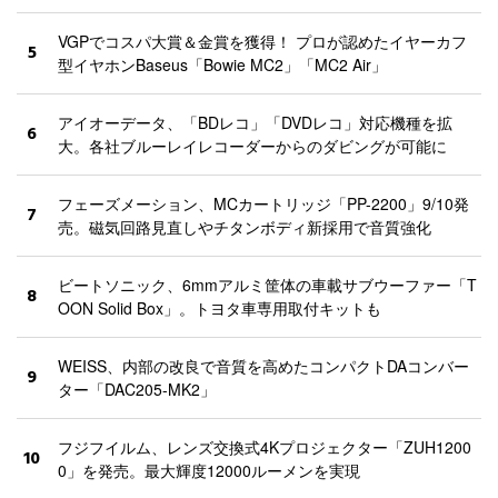
VGPでコスパ大賞＆金賞を獲得！ プロが認めたイヤーカフ
5
型イヤホンBaseus「Bowie MC2」「MC2 Air」
アイオーデータ、「BDレコ」「DVDレコ」対応機種を拡
6
大。各社ブルーレイレコーダーからのダビングが可能に
フェーズメーション、MCカートリッジ「PP-2200」9/10発
7
売。磁気回路見直しやチタンボディ新採用で音質強化
ビートソニック、6mmアルミ筐体の車載サブウーファー「T
8
OON Solid Box」。トヨタ車専用取付キットも
WEISS、内部の改良で音質を高めたコンパクトDAコンバー
9
ター「DAC205-MK2」
フジフイルム、レンズ交換式4Kプロジェクター「ZUH1200
10
0」を発売。最大輝度12000ルーメンを実現