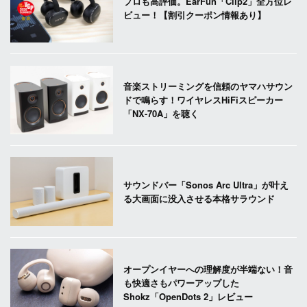
プロも高評価。EarFun「Clip2」全方位レ
ビュー！【割引クーポン情報あり】
音楽ストリーミングを信頼のヤマハサウン
ドで鳴らす！ワイヤレスHiFiスピーカー
「NX-70A」を聴く
サウンドバー「Sonos Arc Ultra」が叶え
る大画面に没入させる本格サラウンド
オープンイヤーへの理解度が半端ない！音
も快適さもパワーアップした
Shokz「OpenDots 2」レビュー