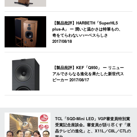
【製品批評】HARBETH「SuperHL5
plus-A」 ー 潤いと温かさは特筆もの、
奇をてらわないハーベスらしさ
2017/08/18
【製品批評】KEF「Q950」 ー リニュー
アルでさらなる進化を果たした新世代ス
ピーカー
2017/08/17
TCL「SQD-Mini LED」VGP審査員特別賞
受賞記念座談会。審査員が語り尽くす「液
晶テレビの進化」と、X11L／C8L／C7Lの
実力