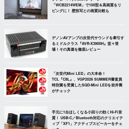
「WCB2214WEM」で100型＆高画質をリ
ビングに！ 壁投写との画質比較も
デノンAVアンプの次世代サウンドを牽引す
るミドルクラス『AVR-X3900H』堂々登
場！その真価を徹底レビュー
「次世代Mini LED」の大本命！
TCL『C8L』、VGP2026 SUMMER審査員
特別賞を受賞したSQD-Mini LEDを岩井喬
がチェック
手元に1台ほしくなる小回りの効くHi-Fi音
質！ USB-C／Bluetooth対応のクリエイテ
ィブ「XF1」アクティブスピーカーをチェ