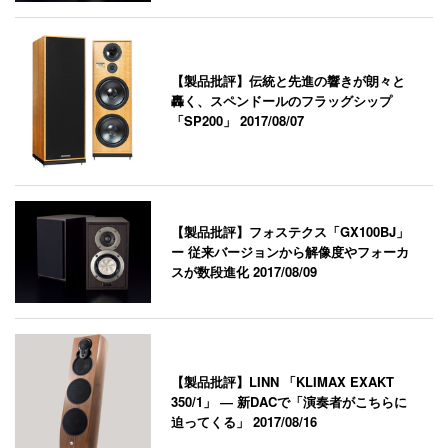
【製品批評】伝統と先進の響きが朗々と
轟く、スペンドールのフラッグシップ
「SP200」
2017/08/07
【製品批評】フォステクス「GX100BJ」
ー 従来バージョンから解像度やフォーカ
スが数段進化
2017/08/09
【製品批評】LINN 「KLIMAX EXAKT
350/1」 ― 新DACで「演奏者がこちらに
迫ってくる」
2017/08/16