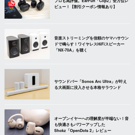
プロも高評価。EarFun「Clip2」全方位レ
ビュー！【割引クーポン情報あり】
音楽ストリーミングを信頼のヤマハサウン
ドで鳴らす！ワイヤレスHiFiスピーカー
「NX-70A」を聴く
サウンドバー「Sonos Arc Ultra」が叶え
る大画面に没入させる本格サラウンド
オープンイヤーへの理解度が半端ない！音
も快適さもパワーアップした
Shokz「OpenDots 2」レビュー