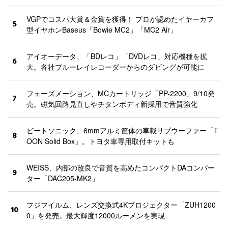
VGPでコスパ大賞＆金賞を獲得！ プロが認めたイヤーカフ
5
型イヤホンBaseus「Bowie MC2」「MC2 Air」
アイオーデータ、「BDレコ」「DVDレコ」対応機種を拡
6
大。各社ブルーレイレコーダーからのダビングが可能に
フェーズメーション、MCカートリッジ「PP-2200」9/10発
7
売。磁気回路見直しやチタンボディ新採用で音質強化
ビートソニック、6mmアルミ筐体の車載サブウーファー「T
8
OON Solid Box」。トヨタ車専用取付キットも
WEISS、内部の改良で音質を高めたコンパクトDAコンバー
9
ター「DAC205-MK2」
フジフイルム、レンズ交換式4Kプロジェクター「ZUH1200
10
0」を発売。最大輝度12000ルーメンを実現