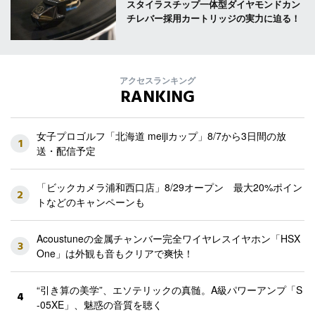
スタイラスチップ一体型ダイヤモンドカン
チレバー採用カートリッジの実力に迫る！
アクセスランキング
RANKING
女子プロゴルフ「北海道 meijiカップ」8/7から3日間の放
1
送・配信予定
「ビックカメラ浦和西口店」8/29オープン 最大20%ポイン
2
トなどのキャンペーンも
Acoustuneの金属チャンバー完全ワイヤレスイヤホン「HSX
3
One」は外観も音もクリアで爽快！
“引き算の美学”、エソテリックの真髄。A級パワーアンプ「S
4
-05XE」、魅惑の音質を聴く