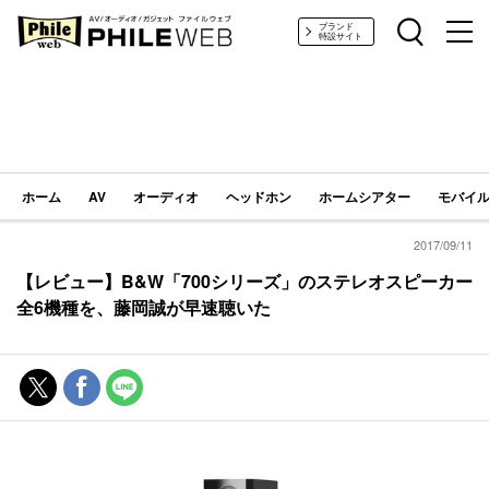
PHILE WEB｜AV/オーディオ/ガジェット
ブランド
特設サイト
ホーム
AV
オーディオ
ヘッドホン
ホームシアター
モバイル
2017/09/11
【レビュー】B&W「700シリーズ」のステレオスピーカー
全6機種を、藤岡誠が早速聴いた