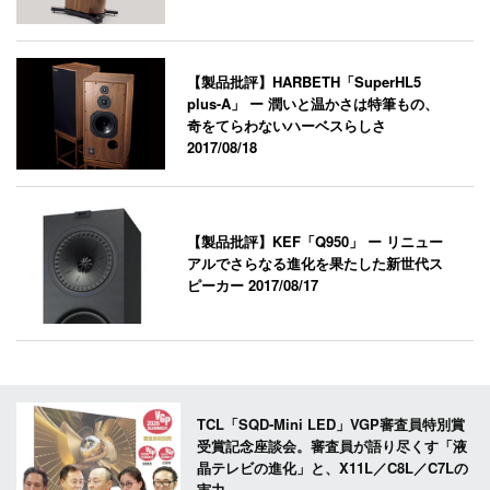
【製品批評】HARBETH「SuperHL5
plus-A」 ー 潤いと温かさは特筆もの、
奇をてらわないハーベスらしさ
2017/08/18
【製品批評】KEF「Q950」 ー リニュー
アルでさらなる進化を果たした新世代ス
ピーカー
2017/08/17
TCL「SQD-Mini LED」VGP審査員特別賞
受賞記念座談会。審査員が語り尽くす「液
晶テレビの進化」と、X11L／C8L／C7Lの
実力