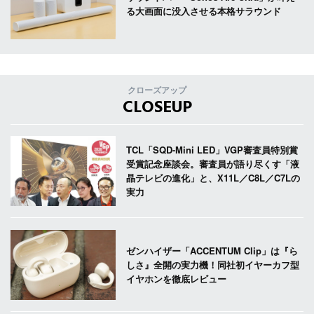
る大画面に没入させる本格サラウンド
クローズアップ
CLOSEUP
TCL「SQD-Mini LED」VGP審査員特別賞
受賞記念座談会。審査員が語り尽くす「液
晶テレビの進化」と、X11L／C8L／C7Lの
実力
ゼンハイザー「ACCENTUM Clip」は『ら
しさ』全開の実力機！同社初イヤーカフ型
イヤホンを徹底レビュー