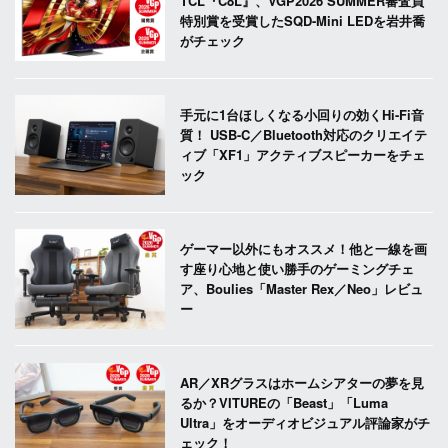
TCL『C8L』、VGP2026 SUMMER審査員
特別賞を受賞したSQD-Mini LEDを岩井喬
がチェック
手元に1台ほしくなる小回りの効くHi-Fi音
質！ USB-C／Bluetooth対応のクリエイテ
ィブ「XF1」アクティブスピーカーをチェ
ック
ゲーマー以外にもオススメ！他と一線を画
す座り心地と使い勝手のゲーミングチェ
ア、Boulies「Master Rex／Neo」レビュ
ー
AR／XRグラスはホームシアターの夢を見
るか？VITUREの「Beast」「Luma
Ultra」をオーディオビジュアル評論家がチ
ェック！