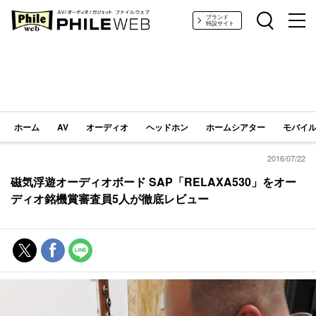
PHILE WEB｜AV/オーディオ/ガジェット
ブランド
特設サイト
ホーム
AV
オーディオ
ヘッドホン
ホームシアター
モバイル
2016/07/22
磁気浮遊オーディオボード SAP「RELAXA530」をオー
ディオ銘機賞審査員5人が徹底レビュー