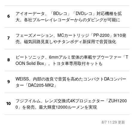
アイオーデータ、「BDレコ」「DVDレコ」対応機種を拡
6
大。各社ブルーレイレコーダーからのダビングが可能に
フェーズメーション、MCカートリッジ「PP-2200」9/10発
7
売。磁気回路見直しやチタンボディ新採用で音質強化
ビートソニック、6mmアルミ筐体の車載サブウーファー「T
8
OON Solid Box」。トヨタ車専用取付キットも
WEISS、内部の改良で音質を高めたコンパクトDAコンバー
9
ター「DAC205-MK2」
フジフイルム、レンズ交換式4Kプロジェクター「ZUH1200
10
0」を発売。最大輝度12000ルーメンを実現
8/7 11:29 更新