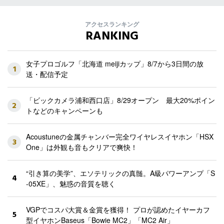
アクセスランキング
RANKING
女子プロゴルフ「北海道 meijiカップ」8/7から3日間の放
1
送・配信予定
「ビックカメラ浦和西口店」8/29オープン 最大20%ポイン
2
トなどのキャンペーンも
Acoustuneの金属チャンバー完全ワイヤレスイヤホン「HSX
3
One」は外観も音もクリアで爽快！
“引き算の美学”、エソテリックの真髄。A級パワーアンプ「S
4
-05XE」、魅惑の音質を聴く
VGPでコスパ大賞＆金賞を獲得！ プロが認めたイヤーカフ
5
型イヤホンBaseus「Bowie MC2」「MC2 Air」