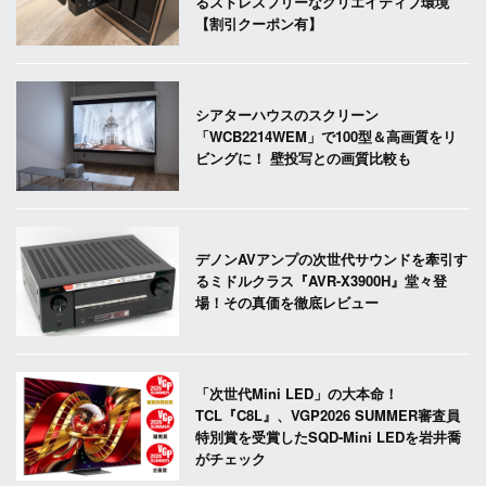
るストレスフリーなクリエイティブ環境
【割引クーポン有】
シアターハウスのスクリーン
「WCB2214WEM」で100型＆高画質をリ
ビングに！ 壁投写との画質比較も
デノンAVアンプの次世代サウンドを牽引す
るミドルクラス『AVR-X3900H』堂々登
場！その真価を徹底レビュー
「次世代Mini LED」の大本命！
TCL『C8L』、VGP2026 SUMMER審査員
特別賞を受賞したSQD-Mini LEDを岩井喬
がチェック