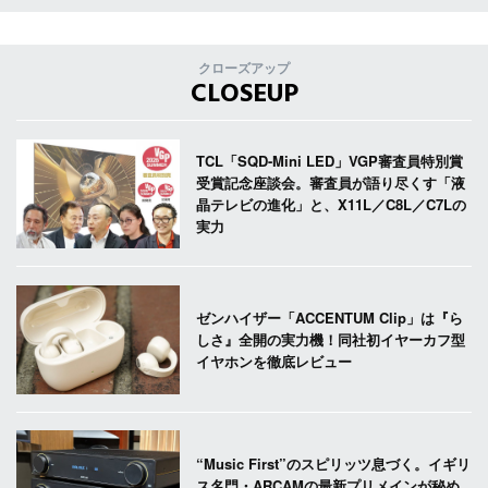
クローズアップ
CLOSEUP
TCL「SQD-Mini LED」VGP審査員特別賞
受賞記念座談会。審査員が語り尽くす「液
晶テレビの進化」と、X11L／C8L／C7Lの
実力
ゼンハイザー「ACCENTUM Clip」は『ら
しさ』全開の実力機！同社初イヤーカフ型
イヤホンを徹底レビュー
“Music First”のスピリッツ息づく。イギリ
ス名門・ARCAMの最新プリメインが秘め