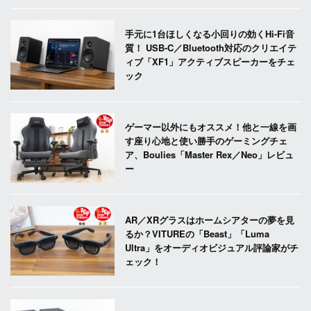
手元に1台ほしくなる小回りの効くHi-Fi音
質！ USB-C／Bluetooth対応のクリエイテ
ィブ「XF1」アクティブスピーカーをチェ
ック
ゲーマー以外にもオススメ！他と一線を画
す座り心地と使い勝手のゲーミングチェ
ア、Boulies「Master Rex／Neo」レビュ
ー
AR／XRグラスはホームシアターの夢を見
るか？VITUREの「Beast」「Luma
Ultra」をオーディオビジュアル評論家がチ
ェック！