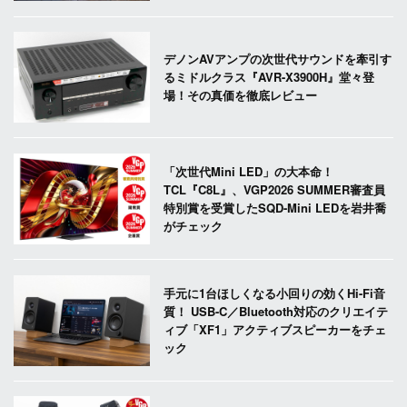
デノンAVアンプの次世代サウンドを牽引す
るミドルクラス『AVR-X3900H』堂々登
場！その真価を徹底レビュー
「次世代Mini LED」の大本命！
TCL『C8L』、VGP2026 SUMMER審査員
特別賞を受賞したSQD-Mini LEDを岩井喬
がチェック
手元に1台ほしくなる小回りの効くHi-Fi音
質！ USB-C／Bluetooth対応のクリエイテ
ィブ「XF1」アクティブスピーカーをチェ
ック