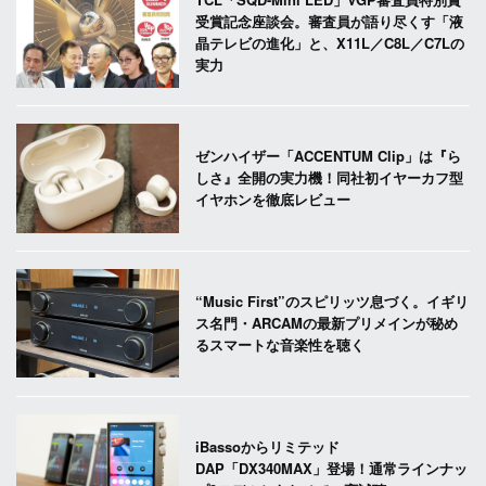
受賞記念座談会。審査員が語り尽くす「液
晶テレビの進化」と、X11L／C8L／C7Lの
実力
ゼンハイザー「ACCENTUM Clip」は『ら
しさ』全開の実力機！同社初イヤーカフ型
イヤホンを徹底レビュー
“Music First”のスピリッツ息づく。イギリ
ス名門・ARCAMの最新プリメインが秘め
るスマートな音楽性を聴く
iBassoからリミテッド
DAP「DX340MAX」登場！通常ラインナッ