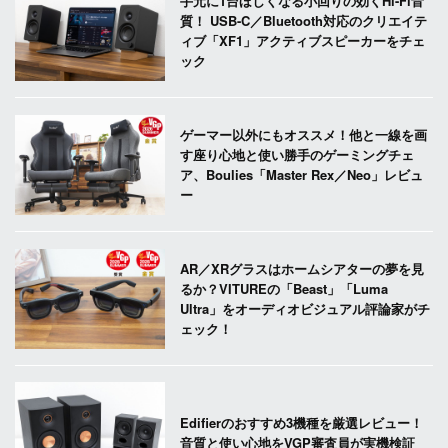
手元に1台ほしくなる小回りの効くHi-Fi音
質！ USB-C／Bluetooth対応のクリエイテ
ィブ「XF1」アクティブスピーカーをチェ
ック
ゲーマー以外にもオススメ！他と一線を画
す座り心地と使い勝手のゲーミングチェ
ア、Boulies「Master Rex／Neo」レビュ
ー
AR／XRグラスはホームシアターの夢を見
るか？VITUREの「Beast」「Luma
Ultra」をオーディオビジュアル評論家がチ
ェック！
Edifierのおすすめ3機種を厳選レビュー！
音質と使い心地をVGP審査員が実機検証