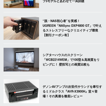
プ3モデルとあわせて一斉試聴
“脱・NAS初心者”を実感！
UGREEN「NASync DXP4800 GT」で叶え
るストレスフリーなクリエイティブ環境
【割引クーポン有】
シアターハウスのスクリーン
「WCB2214WEM」で100型＆高画質をリ
ビングに！ 壁投写との画質比較も
デノンAVアンプの次世代サウンドを牽引す
るミドルクラス『AVR-X3900H』堂々登
場！その真価を徹底レビュー