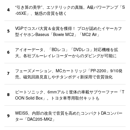
“引き算の美学”、エソテリックの真髄。A級パワーアンプ「S
4
-05XE」、魅惑の音質を聴く
VGPでコスパ大賞＆金賞を獲得！ プロが認めたイヤーカフ
5
型イヤホンBaseus「Bowie MC2」「MC2 Air」
アイオーデータ、「BDレコ」「DVDレコ」対応機種を拡
6
大。各社ブルーレイレコーダーからのダビングが可能に
フェーズメーション、MCカートリッジ「PP-2200」9/10発
7
売。磁気回路見直しやチタンボディ新採用で音質強化
ビートソニック、6mmアルミ筐体の車載サブウーファー「T
8
OON Solid Box」。トヨタ車専用取付キットも
WEISS、内部の改良で音質を高めたコンパクトDAコンバー
9
ター「DAC205-MK2」