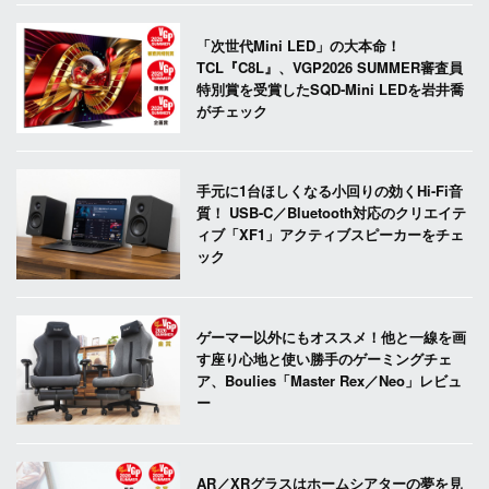
「次世代Mini LED」の大本命！
TCL『C8L』、VGP2026 SUMMER審査員
特別賞を受賞したSQD-Mini LEDを岩井喬
がチェック
手元に1台ほしくなる小回りの効くHi-Fi音
質！ USB-C／Bluetooth対応のクリエイテ
ィブ「XF1」アクティブスピーカーをチェ
ック
ゲーマー以外にもオススメ！他と一線を画
す座り心地と使い勝手のゲーミングチェ
ア、Boulies「Master Rex／Neo」レビュ
ー
AR／XRグラスはホームシアターの夢を見