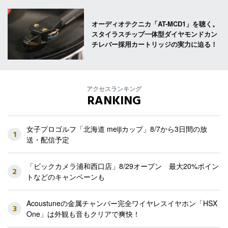
オーディオテクニカ「AT-MCD1」を聴く。
スタイラスチップ一体型ダイヤモンドカン
チレバー採用カートリッジの実力に迫る！
アクセスランキング
RANKING
女子プロゴルフ「北海道 meijiカップ」8/7から3日間の放
1
送・配信予定
「ビックカメラ浦和西口店」8/29オープン 最大20%ポイン
2
トなどのキャンペーンも
Acoustuneの金属チャンバー完全ワイヤレスイヤホン「HSX
3
One」は外観も音もクリアで爽快！