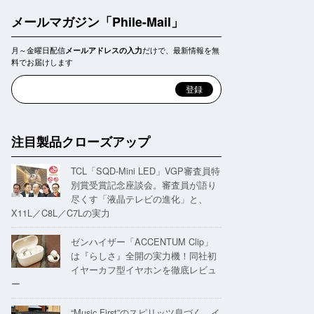
メールマガジン「Phile-Mail」
月～金曜日配信
だけで、最新情報を無
メールアドレスの入力
料でお届けします
注目製品クローズアップ
TCL「SQD-Mini LED」VGP審査員特
別賞受賞記念座談会。審査員が語り
尽くす「液晶テレビの進化」と、
X11L／C8L／C7Lの実力
ゼンハイザー「ACCENTUM Clip」
は『らしさ』全開の実力機！同社初
イヤーカフ型イヤホンを徹底レビュ
ー
“Music First”のスピリッツ息づく。イ