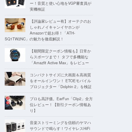
ー！音質と使い心地をVGP審査員が
実機検証
【評論家レビュー有】オーテクのお
しゃれノイキャンイヤホンが
Amazonで超お得！「ATH-
SQ1TW2NC」の魅力を徹底解説！
【期間限定クーポン情報も】日常か
らスポーツまで！ タフで多機能な
「Amazfit Active Max」をレビュー
コンパクトサイズに大画面＆高画質
をオールインワン！ ETOEモバイル
プロジェクター「Dolphin 2」を検証
プロも高評価。EarFun「Clip2」全方
位レビュー！【割引クーポン情報あ
り】
音楽ストリーミングを信頼のヤマハ
サウンドで鳴らす！ワイヤレスHiFi