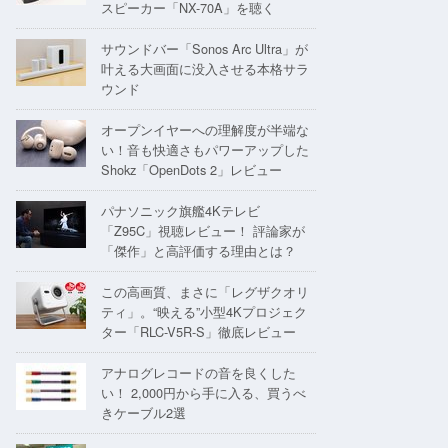
スピーカー「NX-70A」を聴く
サウンドバー「Sonos Arc Ultra」が
叶える大画面に没入させる本格サラ
ウンド
オープンイヤーへの理解度が半端な
い！音も快適さもパワーアップした
Shokz「OpenDots 2」レビュー
パナソニック旗艦4Kテレビ
「Z95C」視聴レビュー！ 評論家が
「傑作」と高評価する理由とは？
この高画質、まさに「レグザクオリ
ティ」。“映える”小型4Kプロジェク
ター「RLC-V5R-S」徹底レビュー
アナログレコードの音を良くした
い！ 2,000円から手に入る、買うべ
きケーブル2選