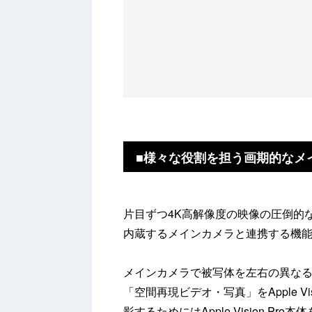
■様々な役割を担う画期的なメ
片目ずつ4K高解像度の映像の圧倒的
内蔵するメインカメラと連携する機
メインカメラで被写体を左右の異な
「空間再現ビデオ・写真」をApple V
影するためにはApple Vision 