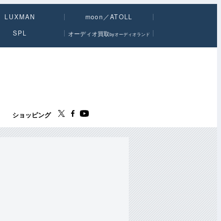
LUXMAN
moon／ATOLL
SPL
オーディオ買取
byオーディオランド
ス
ショッピング