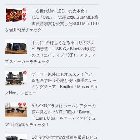
「次世代Mini LED」の大本命！
TCL『C8L』、VGP2026 SUMMER審
査員特別賞を受賞したSQD-Mini LED
を岩井喬がチェック
手元に1台ほしくなる小回りの効く
Hi-Fi音質！ USB-C／Bluetooth対応
のクリエイティブ「XF1」アクティ
ブスピーカーをチェック
ゲーマー以外にもオススメ！他と一
線を画す座り心地と使い勝手のゲー
ミングチェア、Boulies「Master Rex
／Neo」レビュー
AR／XRグラスはホームシアターの
夢を見るか？VITUREの「Beast」
「Luma Ultra」をオーディオビジュ
アル評論家がチェック！
Edifierのおすすめ3機種を厳選レビュ