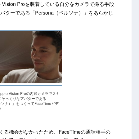
e Vision Proを装着している自分をカメラで撮る手段
ターである「Persona（ペルソナ）」をあらかじ
le Vision Proの内蔵カメラでスキ
にそっくりなアバターである
ペルソナ）」をつくってFaceTimeビデ
る
つくる機会がなかったため、FaceTimeの通話相手の