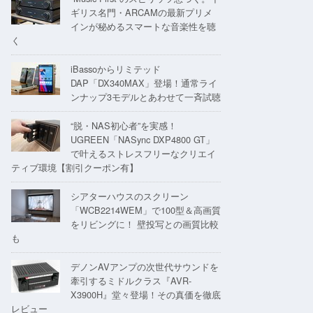
ギリス名門・ARCAMの最新プリメ
インが秘めるスマートな音楽性を聴
く
iBassoからリミテッド
DAP「DX340MAX」登場！通常ライ
ンナップ3モデルとあわせて一斉試聴
“脱・NAS初心者”を実感！
UGREEN「NASync DXP4800 GT」
で叶えるストレスフリーなクリエイ
ティブ環境【割引クーポン有】
シアターハウスのスクリーン
「WCB2214WEM」で100型＆高画質
をリビングに！ 壁投写との画質比較
も
デノンAVアンプの次世代サウンドを
牽引するミドルクラス『AVR-
X3900H』堂々登場！その真価を徹底
レビュー