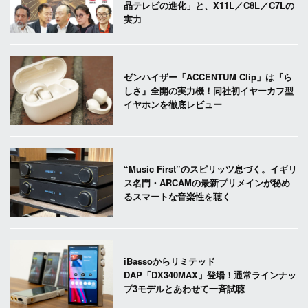
晶テレビの進化」と、X11L／C8L／C7Lの
実力
ゼンハイザー「ACCENTUM Clip」は『ら
しさ』全開の実力機！同社初イヤーカフ型
イヤホンを徹底レビュー
“Music First”のスピリッツ息づく。イギリ
ス名門・ARCAMの最新プリメインが秘め
るスマートな音楽性を聴く
iBassoからリミテッド
DAP「DX340MAX」登場！通常ラインナッ
プ3モデルとあわせて一斉試聴