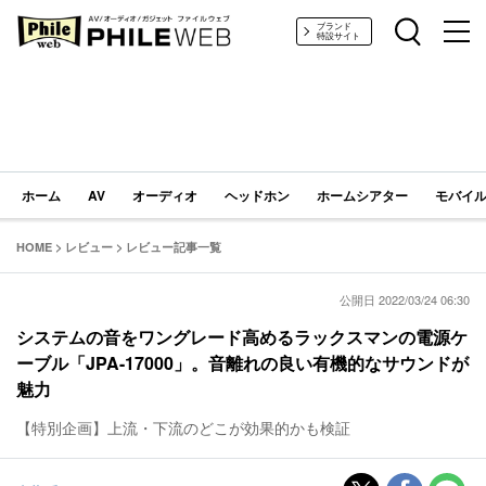
PHILE WEB｜AV/オーディオ/ガジェット
ブランド
特設サイト
ホーム
AV
オーディオ
ヘッドホン
ホームシアター
モバイル
HOME
>
レビュー
>
レビュー記事一覧
公開日 2022/03/24 06:30
システムの音をワングレード高めるラックスマンの電源ケ
ーブル「JPA-17000」。音離れの良い有機的なサウンドが
魅力
【特別企画】上流・下流のどこが効果的かも検証