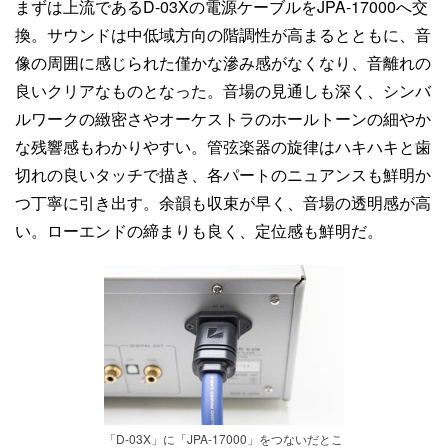
まずは上流であるD-03Xの電源ケーブルをJPA-17000へ交
換。サウンドは中低域方向の階調性が高まるとともに、音
像の周囲に感じられた僅かな滲み感がなくなり、音離れの
良いクリアなものとなった。音場の見通しも深く、シンバ
ルワークの緻密さやオーケストラのホールトーンの細やか
な残響感もわかりやすい。管弦楽器の旋律はハキハキと歯
切れの良いタッチで描き、各パートのニュアンスも鮮明か
つ丁寧に引き出す。余韻も収束が早く、音場の透明感が高
い。ローエンドの締まりも良く、定位感も鮮明だ。
「D-03X」に「JPA-17000」をつないだとこ