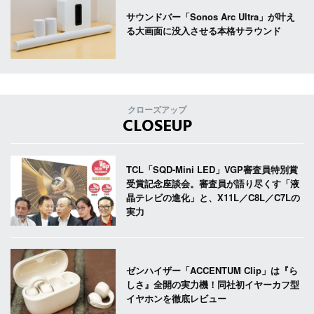
サウンドバー「Sonos Arc Ultra」が叶え
る大画面に没入させる本格サラウンド
クローズアップ
CLOSEUP
TCL「SQD-Mini LED」VGP審査員特別賞
受賞記念座談会。審査員が語り尽くす「液
晶テレビの進化」と、X11L／C8L／C7Lの
実力
ゼンハイザー「ACCENTUM Clip」は『ら
しさ』全開の実力機！同社初イヤーカフ型
イヤホンを徹底レビュー