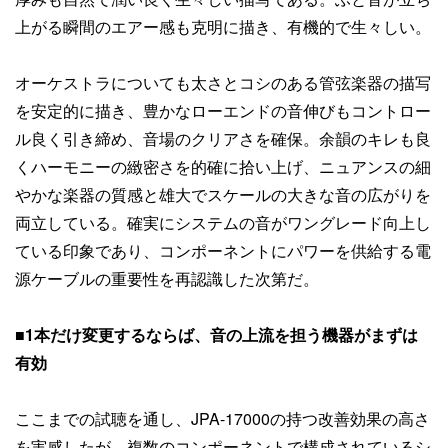
上がる瞬間のエアー感も克明に描き、有機的で生々しい。
オーケストラについても太さとコシのある管弦楽器の描写
を安定的に描き、豊かなローエンドの音伸びもコントロー
ル良く引き締め、音場のクリアさを確保。余韻のキレも良
くハーモニーの緻密さを的確に拾い上げ、ニュアンスの細
やかな楽器の質感と雄大でスケールの大きな音の広がりを
両立している。確実にシステムの音がワングレード向上し
ている印象であり、コンポーネントにパワーを供給する電
源ケーブルの重要性を再認識した次第だ。
■1本だけ変更するならば、音の上流を担う機器がまずは
有効
ここまでの試聴を通し、JPA-17000の持つ改善効果の高さ
を実感したが、複数のコンポーネントで構成されているシ