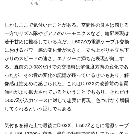
いる
しかしここで気付いたことがある。空間性の良さは感じる
一方でリズム隊やピアノのハーモニクスなど、輪郭表現は
若干甘めに推移している点だ。L-507Zの電源ケーブル交換
におけるパワー感の変化量が大きく、立ち上がりや立ち下
がりのスピードの速さ、エナジーに満ちた表現が向上す
る。直前のD-03Xだけでの交換時は解像度方向の変化であ
ったが、その音の変化の記憶が残っているせいもあり、解
像感は控えめに感じられた。これはD-03Xの改善前の音質
傾向がより拡大されているということでもあり、それだけ
L-507Zが入力ソースに対して忠実に再現、色づけなく増幅
してくれるという証しでもある。
気付きを得た上で最後にD-03X、L-507Zともに電源ケーブ
ルをJPA-17000へ交換。最良の状態で試聴してみた。各々