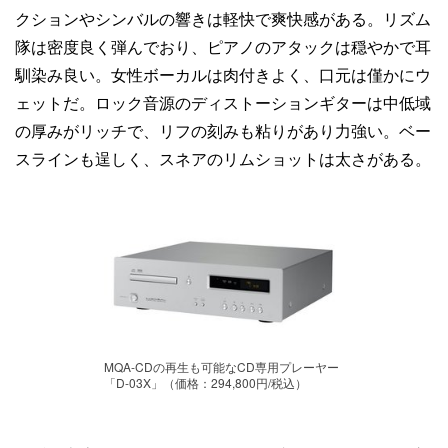
クションやシンバルの響きは軽快で爽快感がある。リズム
隊は密度良く弾んでおり、ピアノのアタックは穏やかで耳
馴染み良い。女性ボーカルは肉付きよく、口元は僅かにウ
ェットだ。ロック音源のディストーションギターは中低域
の厚みがリッチで、リフの刻みも粘りがあり力強い。ベー
スラインも逞しく、スネアのリムショットは太さがある。
MQA-CDの再生も可能なCD専用プレーヤー
「D-03X」（価格：294,800円/税込）