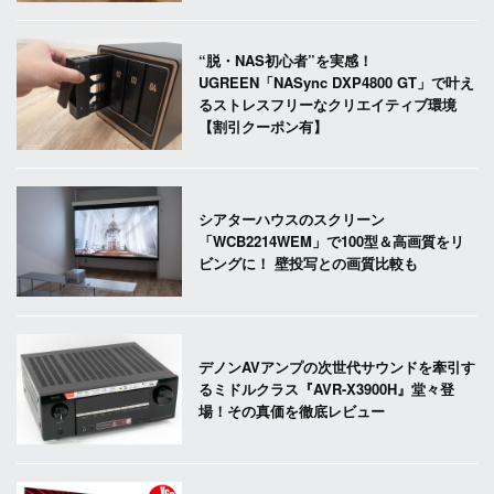
“脱・NAS初心者”を実感！
UGREEN「NASync DXP4800 GT」で叶え
るストレスフリーなクリエイティブ環境
【割引クーポン有】
シアターハウスのスクリーン
「WCB2214WEM」で100型＆高画質をリ
ビングに！ 壁投写との画質比較も
デノンAVアンプの次世代サウンドを牽引す
るミドルクラス『AVR-X3900H』堂々登
場！その真価を徹底レビュー