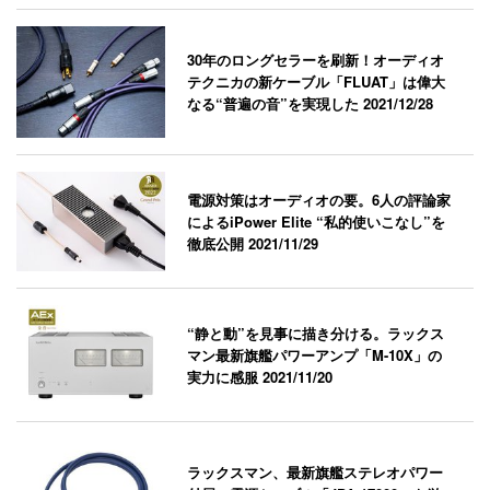
30年のロングセラーを刷新！オーディオ
テクニカの新ケーブル「FLUAT」は偉大
なる“普遍の音”を実現した
2021/12/28
電源対策はオーディオの要。6人の評論家
によるiPower Elite “私的使いこなし”を
徹底公開
2021/11/29
“静と動”を見事に描き分ける。ラックス
マン最新旗艦パワーアンプ「M-10X」の
実力に感服
2021/11/20
ラックスマン、最新旗艦ステレオパワー