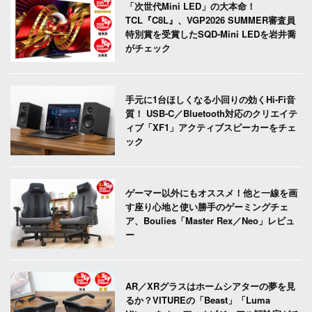
「次世代Mini LED」の大本命！
TCL『C8L』、VGP2026 SUMMER審査員
特別賞を受賞したSQD-Mini LEDを岩井喬
がチェック
手元に1台ほしくなる小回りの効くHi-Fi音
質！ USB-C／Bluetooth対応のクリエイテ
ィブ「XF1」アクティブスピーカーをチェ
ック
ゲーマー以外にもオススメ！他と一線を画
す座り心地と使い勝手のゲーミングチェ
ア、Boulies「Master Rex／Neo」レビュ
ー
AR／XRグラスはホームシアターの夢を見
るか？VITUREの「Beast」「Luma