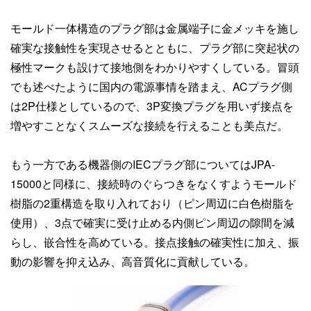
モールド一体構造のプラグ部は金属端子に金メッキを施し
確実な接触性を実現させるとともに、プラグ部に突起状の
極性マークも設けて接地側をわかりやすくしている。冒頭
でも述べたように国内の電源事情を踏まえ、ACプラグ側
は2P仕様としているので、3P変換プラグを用いず接点を
増やすことなくスムーズな接続を行えることも美点だ。
もう一方である機器側のIECプラグ部についてはJPA-
15000と同様に、接続時のぐらつきをなくすようモールド
樹脂の2重構造を取り入れており（ピン周辺に白色樹脂を
使用）、3点で確実に受け止める内側ピン周辺の隙間を減
らし、嵌合性を高めている。接点接触の確実性に加え、振
動の影響を抑え込み、高音質化に貢献している。