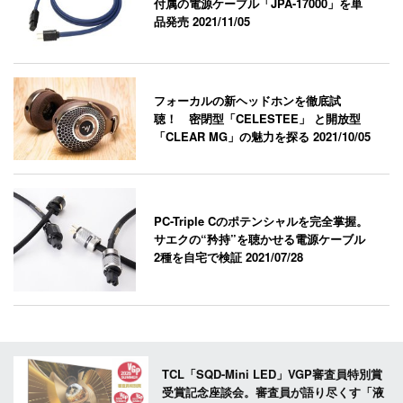
付属の電源ケーブル「JPA-17000」を単
品発売
2021/11/05
フォーカルの新ヘッドホンを徹底試
聴！ 密閉型「CELESTEE」 と開放型
「CLEAR MG」の魅力を探る
2021/10/05
PC-Triple Cのポテンシャルを完全掌握。
サエクの“矜持”を聴かせる電源ケーブル
2種を自宅で検証
2021/07/28
TCL「SQD-Mini LED」VGP審査員特別賞
受賞記念座談会。審査員が語り尽くす「液