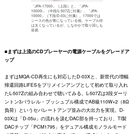
「JPA-17000」（上段）と、「JPA-
10000i」（中段/L-507Zに付属）、「JPA-
10000」（下段/D-03に付属）。17000では
シースの色が青になっている他、ケーブル径
は太くなっているが、しなやかで取り回しも
容易
■まずは上流のCDプレーヤーの電源ケーブルをグレードア
ップ
まずはMQA-CD再生にも対応したD-03Xと、新世代の増幅
帰還回路LIFESをプリメインアンプとして初めて取り入れ
たL-507Zの組み合わせで聴いてみる。L-507Zは3段ダーリ
ントン3パラレル・プッシュプル構成でAB級110W×2（8Ω
負荷）というセパレートアンプ並みの大出力を実現。D-
03Xは「D-05u」の流れを汲むDAC部を持っており、TI製
DACチップ「PCM1795」をデュアル構成モノラルモード