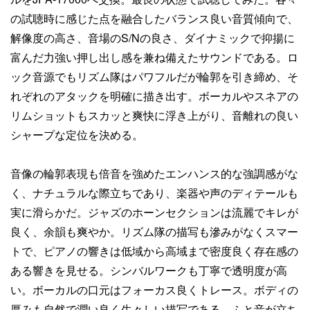
の試聴時に感じた点を融合したバランス良い音質傾向で、
解像度の高さ、音場のS/Nの良さ、ダイナミックで抑揚に
富んだ力強い押し出し感を兼ね備えたサウンドである。ロ
ック音源でもリズム隊はパワフルだが輪郭を引き締め、そ
れぞれのアタックを明確に描き出す。ボーカルやスネアの
リムショットもスカッと爽快に浮き上がり、音離れの良い
シャープな定位を決める。
音像の輪郭表現も倍音を強めたエンハンス的な強調感がな
く、ナチュラルな際立ちであり、楽器や声のディテールも
実に滑らかだ。ジャズのホーンセクションは流麗でキレが
良く、余韻も爽やか。リズム隊の描写も滲みがなくスマー
トで、ピアノの響きは低域から高域まで密度良く存在感の
ある響きを見せる。シンバルワークも丁寧で透明度が高
い。ボーカルの口元はフォーカス良くトレース。ボディの
厚みも自然で潤い良く生々しい描写である。ふと音が立ち