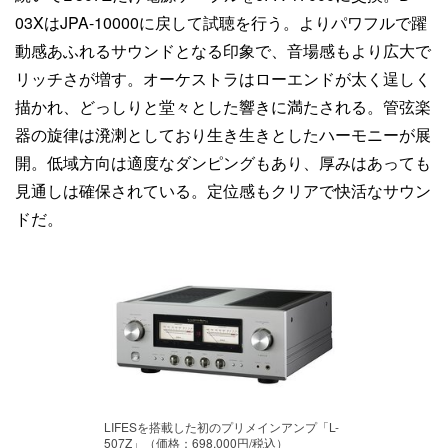
03XはJPA-10000に戻して試聴を行う。よりパワフルで躍
動感あふれるサウンドとなる印象で、音場感もより広大で
リッチさが増す。オーケストラはローエンドが太く逞しく
描かれ、どっしりと堂々とした響きに満たされる。管弦楽
器の旋律は溌溂としており生き生きとしたハーモニーが展
開。低域方向は適度なダンピングもあり、厚みはあっても
見通しは確保されている。定位感もクリアで快活なサウン
ドだ。
LIFESを搭載した初のプリメインアンプ「L-
507Z」（価格：698,000円/税込）