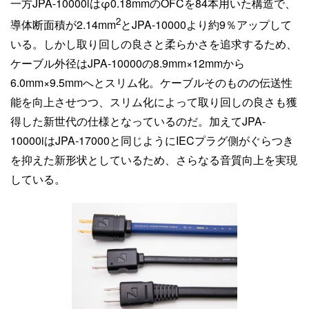
一方JPA-10000iはφ0.18mmのOFCを84本用いた構造で、
2
導体断面積が2.14mm
とJPA-10000より約9％アップして
いる。しかし取り回しの良さと柔らかさを追求するため、
ケーブル外径はJPA-10000の8.9mm×12mmから
6.0mm×9.5mmへとスリム化。ケーブルそのものの伝送性
能を向上させつつ、スリム化によって取り回しの良さも獲
得した新世代の仕様となっているのだ。加えてJPA-
10000iはJPA-17000と同じようにIECプラグ側がぐらつき
を抑えた新形状としているため、さらなる音質向上を実現
している。