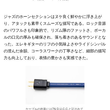
ジャズのホーンセクションはヌケ良く鮮やかに浮き上が
り、アタックも素早くスムーズな描写である。ロック音源
のパワフルさも印象的で、リズム隊のファットさ、ボーカ
ルの口元の厚みも確保され、落ち着きのあるサウンドとな
った。エレキギターのリフの小気味よさやライドシンバル
の澄んだ余韻、コーラスワークの丁寧さなど、細部の描写
力も向上しており、表情の豊かさも実感できた。
ケーブルの外装には7N D.U.C.C.と記されて