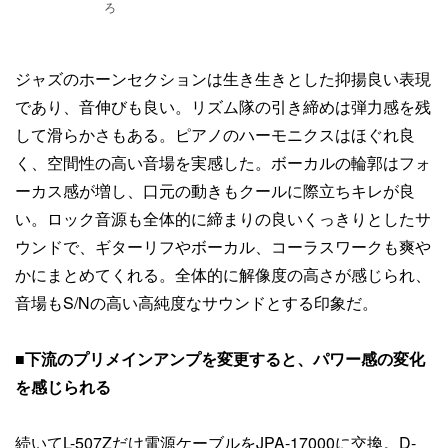
ろ
ジャズのホーンセクションは生き生きとした抑揚良い表現
であり、音伸びも良い。リズム隊の引き締めは弾力感を残
して滑らかさもある。ピアノのハーモニクスはほぐれ良
く、空間性の高い音場を実感した。ボーカルの輪郭はフォ
ーカス感が増し、口元の動きもクールに際立ちキレが良
い。ロック音源も全体的に締まりの良いくっきりとしたサ
ウンドで、ギターリフやボーカル、コーラスワークも爽や
かにまとめてくれる。全体的に解像度の高さが感じられ、
音場もS/Nの高い高純度なサウンドとする印象だ。
■下流のプリメインアンプを変更すると、パワー感の変化
を感じられる
続いてL-507Zだけ電源ケーブルをJPA-17000に交換。D-