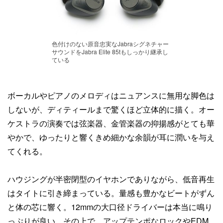
色付けのない原音忠実なJabraシグネチャー
サウンドをJabra Elite 85tもしっかり継承し
ている
ボーカルやピアノのメロディはニュアンスに無用な脚色は
しないが、ディティールまで驚くほど立体的に描く。オー
ケストラの演奏では弦楽器、金管楽器の抑揚感がとても華
やかで、ゆったりと響くきめ細かな余韻が耳に潤いを与え
てくれる。
ハウジングが半密閉型のイヤホンでありながら、低音再生
はタイトに引き締まっている。量感も豊かなビートがずん
と体の芯に響く。12mmの大口径ドライバーは本当に鳴り
っぷりが良い。その上で、アップテンポなロックやEDM