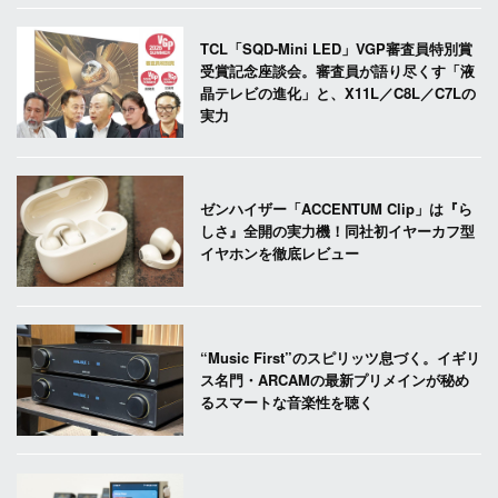
TCL「SQD-Mini LED」VGP審査員特別賞
受賞記念座談会。審査員が語り尽くす「液
晶テレビの進化」と、X11L／C8L／C7Lの
実力
ゼンハイザー「ACCENTUM Clip」は『ら
しさ』全開の実力機！同社初イヤーカフ型
イヤホンを徹底レビュー
“Music First”のスピリッツ息づく。イギリ
ス名門・ARCAMの最新プリメインが秘め
るスマートな音楽性を聴く