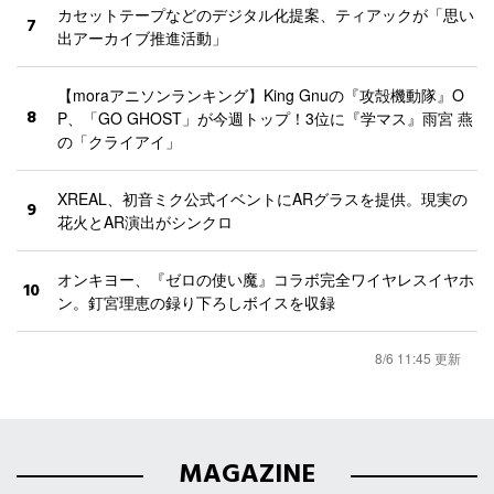
カセットテープなどのデジタル化提案、ティアックが「思い
7
出アーカイブ推進活動」
【moraアニソンランキング】King Gnuの『攻殻機動隊』O
8
P、「GO GHOST」が今週トップ！3位に『学マス』雨宮 燕
の「クライアイ」
XREAL、初音ミク公式イベントにARグラスを提供。現実の
9
花火とAR演出がシンクロ
オンキヨー、『ゼロの使い魔』コラボ完全ワイヤレスイヤホ
10
ン。釘宮理恵の録り下ろしボイスを収録
8/6 11:45 更新
MAGAZINE