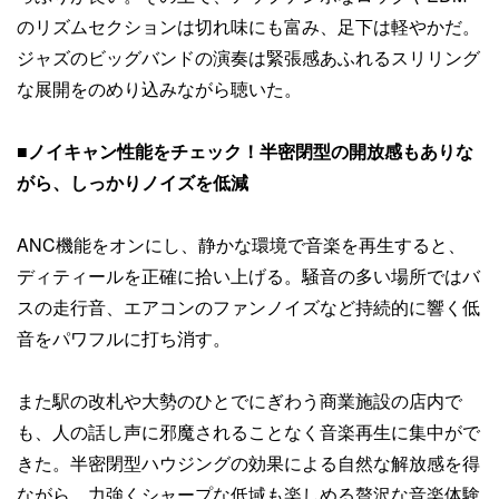
のリズムセクションは切れ味にも富み、足下は軽やかだ。
ジャズのビッグバンドの演奏は緊張感あふれるスリリング
な展開をのめり込みながら聴いた。
■
ノイキャン性能をチェック！半密閉型の開放感もありな
がら、しっかりノイズを低減
ANC機能をオンにし、静かな環境で音楽を再生すると、
ディティールを正確に拾い上げる。騒音の多い場所ではバ
スの走行音、エアコンのファンノイズなど持続的に響く低
音をパワフルに打ち消す。
また駅の改札や大勢のひとでにぎわう商業施設の店内で
も、人の話し声に邪魔されることなく音楽再生に集中がで
きた。半密閉型ハウジングの効果による自然な解放感を得
ながら、力強くシャープな低域も楽しめる贅沢な音楽体験