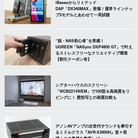
iBassoからリミテッド
DAP「DX340MAX」登場！通常ラインナッ
プ3モデルとあわせて一斉試聴
“脱・NAS初心者”を実感！
UGREEN「NASync DXP4800 GT」で叶え
るストレスフリーなクリエイティブ環境
【割引クーポン有】
シアターハウスのスクリーン
「WCB2214WEM」で100型＆高画質をリ
ビングに！ 壁投写との画質比較も
デノンAVアンプの次世代サウンドを牽引す
るミドルクラス『AVR-X3900H』堂々登