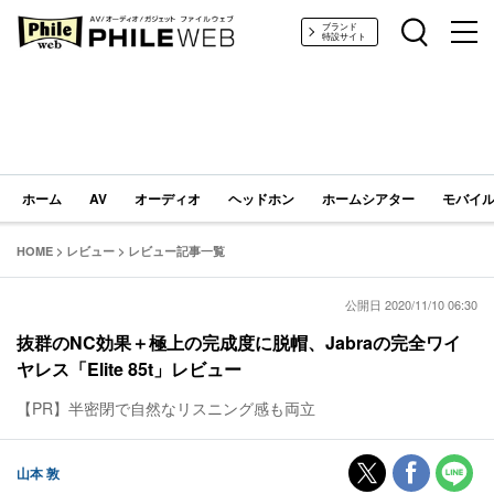
PHILE WEB｜AV/オーディオ/ガジェット
ブランド
特設サイト
ホーム
AV
オーディオ
ヘッドホン
ホームシアター
モバイル
HOME
>
レビュー
>
レビュー記事一覧
公開日 2020/11/10 06:30
抜群のNC効果＋極上の完成度に脱帽、Jabraの完全ワイ
ヤレス「Elite 85t」レビュー
【PR】半密閉で自然なリスニング感も両立
山本 敦