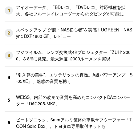
アイオーデータ、「BDレコ」「DVDレコ」対応機種を拡
1
大。各社ブルーレイレコーダーからのダビングが可能に
スペックアップで“脱・NAS初心者”を実感！UGREEN「NAS
2
ync DXP4800 GT」レビュー
フジフイルム、レンズ交換式4Kプロジェクター「ZUH1200
3
0」を8/6に発売。最大輝度12000ルーメンを実現
“引き算の美学”、エソテリックの真髄。A級パワーアンプ「S
4
-05XE」、魅惑の音質を聴く
WEISS、内部の改良で音質を高めたコンパクトDAコンバー
5
ター「DAC205-MK2」
ビートソニック、6mmアルミ筐体の車載サブウーファー「T
6
OON Solid Box」。トヨタ車専用取付キットも