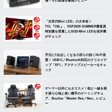
場！その真価を徹底レビュー
「次世代Mini LED」の大本命！
TCL『C8L』、VGP2026 SUMMER審査員
特別賞を受賞したSQD-Mini LEDを岩井喬
がチェック
手元に1台ほしくなる小回りの効くHi-Fi音
質！ USB-C／Bluetooth対応のクリエイテ
ィブ「XF1」アクティブスピーカーをチェ
ック
ゲーマー以外にもオススメ！他と一線を画
す座り心地と使い勝手のゲーミングチェ
ア、Boulies「Master Rex／Neo」レビュ
ー