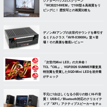
シアターハウスのスクリーン
「WCB2214WEM」で100型＆高画質をリ
ビングに！ 壁投写との画質比較も
デノンAVアンプの次世代サウンドを牽引す
るミドルクラス『AVR-X3900H』堂々登
場！その真価を徹底レビュー
「次世代Mini LED」の大本命！
TCL『C8L』、VGP2026 SUMMER審査員
特別賞を受賞したSQD-Mini LEDを岩井喬
がチェック
手元に1台ほしくなる小回りの効くHi-Fi音
質！ USB-C／Bluetooth対応のクリエイテ
ィブ「XF1」アクティブスピーカーをチェ