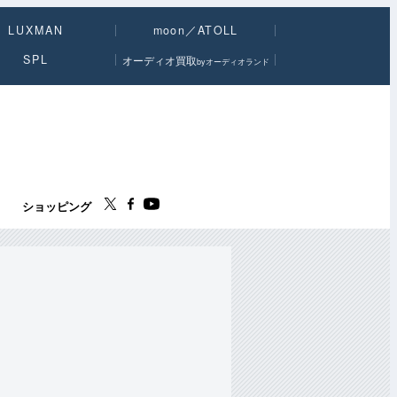
LUXMAN
moon／ATOLL
SPL
オーディオ買取
byオーディオランド
ス
ショッピング