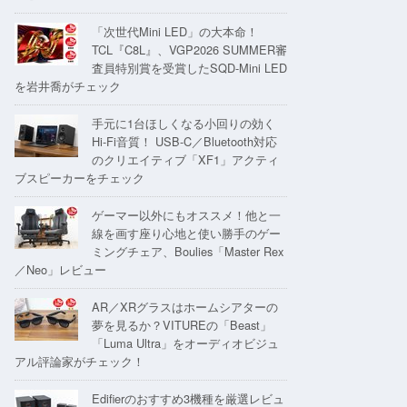
「次世代Mini LED」の大本命！
TCL『C8L』、VGP2026 SUMMER審
査員特別賞を受賞したSQD-Mini LED
を岩井喬がチェック
手元に1台ほしくなる小回りの効く
Hi-Fi音質！ USB-C／Bluetooth対応
のクリエイティブ「XF1」アクティ
ブスピーカーをチェック
ゲーマー以外にもオススメ！他と一
線を画す座り心地と使い勝手のゲー
ミングチェア、Boulies「Master Rex
／Neo」レビュー
AR／XRグラスはホームシアターの
夢を見るか？VITUREの「Beast」
「Luma Ultra」をオーディオビジュ
アル評論家がチェック！
Edifierのおすすめ3機種を厳選レビュ