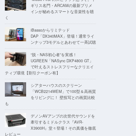
ギリス名門・ARCAMの最新プリメ
インが秘めるスマートな音楽性を聴
く
iBassoからリミテッド
DAP「DX340MAX」登場！通常ライ
ンナップ3モデルとあわせて一斉試聴
“脱・NAS初心者”を実感！
UGREEN「NASync DXP4800 GT」
で叶えるストレスフリーなクリエイ
ティブ環境【割引クーポン有】
シアターハウスのスクリーン
「WCB2214WEM」で100型＆高画質
をリビングに！ 壁投写との画質比較
も
デノンAVアンプの次世代サウンドを
牽引するミドルクラス『AVR-
X3900H』堂々登場！その真価を徹底
レビュー