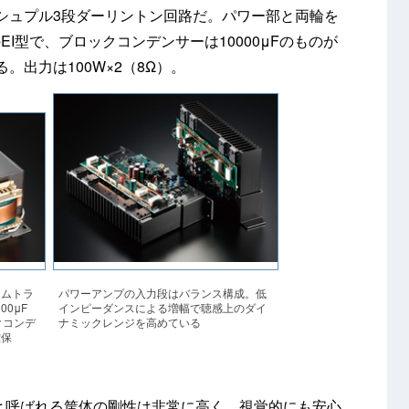
シュプル3段ダーリントン回路だ。パワー部と両輪を
EI型で、ブロックコンデンサーは10000μFのものが
。出力は100W×2（8Ω）。
パワーアンプの入力段はバランス構成。低
タムトラ
インピーダンスによる増幅で聴感上のダイ
0μF
ナミックレンジを高めている
クコンデ
確保
と呼ばれる筐体の剛性は非常に高く、視覚的にも安心