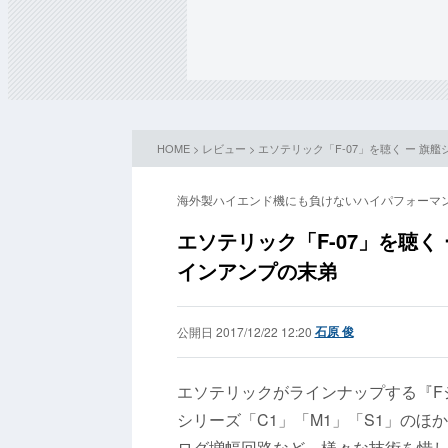
HOME
>
レビュー
> エソテリック「F-07」を聴く ー 
海外製ハイエンド機にも負けないハイパフォーマ
エソテリック「F-07」を聴
インアンプの末弟
石原 俊
公開日 2017/12/22 12:20
エソテリックがラインナップする『Fシ
シリーズ「C1」「M1」「S1」の
ログ増幅回路など、様々な技術を惜し