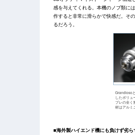
感を与えてくれる。本機のノブ類にはG
作すると非常に滑らかで快感だ。そ
るだろう。
Grandi
したボリュ
ブレの全く
材はアルミ
■
海外製ハイエンド機にも負けず劣ら