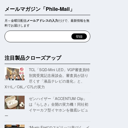
メールマガジン「Phile-Mail」
月～金曜日配信
だけで、最新情報を無
メールアドレスの入力
料でお届けします
注目製品クローズアップ
TCL「SQD-Mini LED」VGP審査員特
別賞受賞記念座談会。審査員が語り
尽くす「液晶テレビの進化」と、
X11L／C8L／C7Lの実力
ゼンハイザー「ACCENTUM Clip」
は『らしさ』全開の実力機！同社初
イヤーカフ型イヤホンを徹底レビュ
ー
“Music First”のスピリッツ息づく。イ