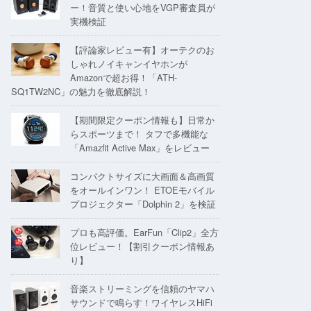
ー！音質と使い心地をVGP審査員が
実機検証
【評論家レビュー有】オーテクのお
しゃれノイキャンイヤホンが
Amazonで超お得！「ATH-
SQ1TW2NC」の魅力を徹底解説！
【期間限定クーポン情報も】日常か
らスポーツまで！ タフで多機能な
「Amazfit Active Max」をレビュー
コンパクトサイズに大画面＆高画質
をオールインワン！ ETOEモバイル
プロジェクター「Dolphin 2」を検証
プロも高評価。EarFun「Clip2」全方
位レビュー！【割引クーポン情報あ
り】
音楽ストリーミングを信頼のヤマハ
サウンドで鳴らす！ワイヤレスHiFi