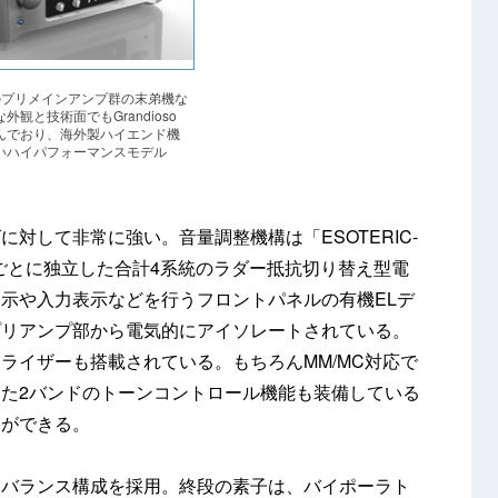
のプリメインアンプ群の末弟機な
外観と技術面でもGrandioso
んでおり、海外製ハイエンド機
いハイパフォーマンスモデル
対して非常に強い。音量調整機構は「ESOTERIC-
負ごとに独立した合計4系統のラダー抵抗切り替え型電
示や入力表示などを行うフロントパネルの有機ELデ
プリアンプ部から電気的にアイソレートされている。
ライザーも搭載されている。もちろんMM/MC対応で
た2バンドのトーンコントロール機能も装備している
とができる。
にバランス構成を採用。終段の素子は、バイポーラト