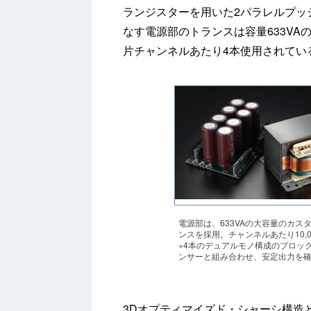
ランジスターを用いた2パラレルプッ
なす電源部のトランスは容量633VAの
片チャンネルあたり4本使用されている
電源部は、633VAの大容量のカス
ンスを採用。チャンネルあたり10,00
×4本のデュアルモノ構成のブロッ
ンサーと組み合わせ、安定出力を
3Dオプティマイズド・シャーシ構造