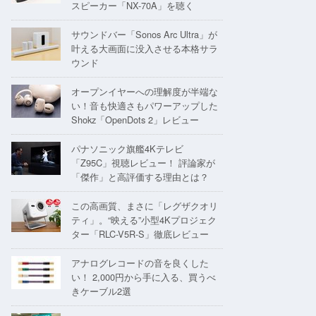
スピーカー「NX-70A」を聴く
サウンドバー「Sonos Arc Ultra」が
叶える大画面に没入させる本格サラ
ウンド
オープンイヤーへの理解度が半端な
い！音も快適さもパワーアップした
Shokz「OpenDots 2」レビュー
パナソニック旗艦4Kテレビ
「Z95C」視聴レビュー！ 評論家が
「傑作」と高評価する理由とは？
この高画質、まさに「レグザクオリ
ティ」。“映える”小型4Kプロジェク
ター「RLC-V5R-S」徹底レビュー
アナログレコードの音を良くした
い！ 2,000円から手に入る、買うべ
きケーブル2選