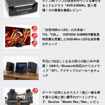
デノンAVアンプの次世代サウンドを牽引す
るミドルクラス『AVR-X3900H』堂々登
場！その真価を徹底レビュー
「次世代Mini LED」の大本命！
TCL『C8L』、VGP2026 SUMMER審査員
特別賞を受賞したSQD-Mini LEDを岩井喬
がチェック
手元に1台ほしくなる小回りの効くHi-Fi音
質！ USB-C／Bluetooth対応のクリエイテ
ィブ「XF1」アクティブスピーカーをチェ
ック
ゲーマー以外にもオススメ！他と一線を画
す座り心地と使い勝手のゲーミングチェ
ア、Boulies「Master Rex／Neo」レビュ