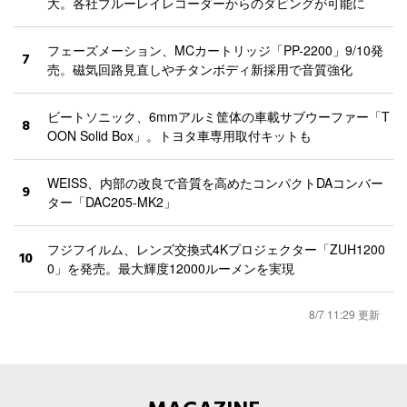
大。各社ブルーレイレコーダーからのダビングが可能に
フェーズメーション、MCカートリッジ「PP-2200」9/10発
7
売。磁気回路見直しやチタンボディ新採用で音質強化
ビートソニック、6mmアルミ筐体の車載サブウーファー「T
8
OON Solid Box」。トヨタ車専用取付キットも
WEISS、内部の改良で音質を高めたコンパクトDAコンバー
9
ター「DAC205-MK2」
フジフイルム、レンズ交換式4Kプロジェクター「ZUH1200
10
0」を発売。最大輝度12000ルーメンを実現
8/7 11:29 更新