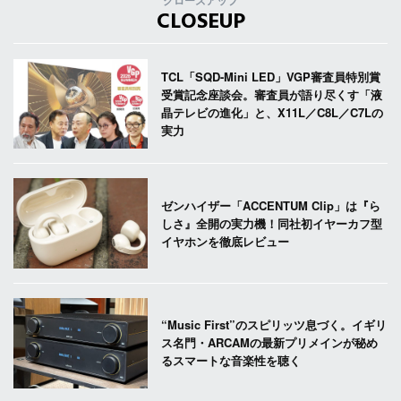
クローズアップ
CLOSEUP
TCL「SQD-Mini LED」VGP審査員特別賞
受賞記念座談会。審査員が語り尽くす「液
晶テレビの進化」と、X11L／C8L／C7Lの
実力
ゼンハイザー「ACCENTUM Clip」は『ら
しさ』全開の実力機！同社初イヤーカフ型
イヤホンを徹底レビュー
“Music First”のスピリッツ息づく。イギリ
ス名門・ARCAMの最新プリメインが秘め
るスマートな音楽性を聴く