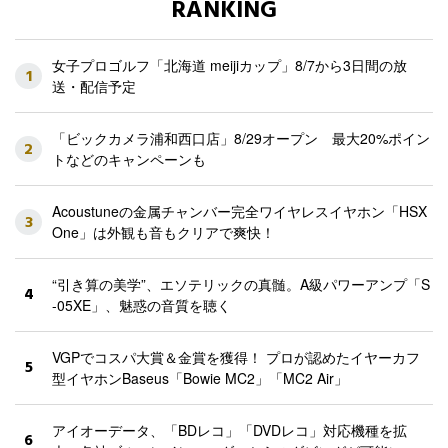
RANKING
女子プロゴルフ「北海道 meijiカップ」8/7から3日間の放
1
送・配信予定
「ビックカメラ浦和西口店」8/29オープン 最大20%ポイン
2
トなどのキャンペーンも
Acoustuneの金属チャンバー完全ワイヤレスイヤホン「HSX
3
One」は外観も音もクリアで爽快！
“引き算の美学”、エソテリックの真髄。A級パワーアンプ「S
4
-05XE」、魅惑の音質を聴く
VGPでコスパ大賞＆金賞を獲得！ プロが認めたイヤーカフ
5
型イヤホンBaseus「Bowie MC2」「MC2 Air」
アイオーデータ、「BDレコ」「DVDレコ」対応機種を拡
6