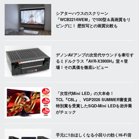
シアターハウスのスクリーン
「WCB2214WEM」で100型＆高画質をリ
ビングに！ 壁投写との画質比較も
デノンAVアンプの次世代サウンドを牽引す
るミドルクラス『AVR-X3900H』堂々登
場！その真価を徹底レビュー
「次世代Mini LED」の大本命！
TCL『C8L』、VGP2026 SUMMER審査員
特別賞を受賞したSQD-Mini LEDを岩井喬
がチェック
手元に1台ほしくなる小回りの効くHi-Fi音