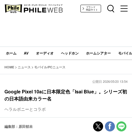
PHILE WEB｜AV/オーディオ/ガジェット
ブランド
特設サイト
ホーム
AV
オーディオ
ヘッドホン
ホームシアター
モバイル
HOME
>
ニュース
>
モバイル/PCニュース
公開日 2026/05/20 13:54
Google Pixel 10aに日本限定色「Isai Blue」。シリーズ初
の日本語由来カラー名
ヘラルボニーとコラボ
編集部：原田郁未