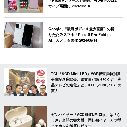
「Pixel 9シリーズ」発表。Proモデルは2
サイズ展開に
2024/08/14
Google、“最薄ボディ＆最大画面” の折
りたたみスマホ「Pixel 9 Pro Fold」。
AI、カメラも強化
2024/08/14
TCL「SQD-Mini LED」VGP審査員特別賞
受賞記念座談会。審査員が語り尽くす「液
晶テレビの進化」と、X11L／C8L／C7Lの
実力
ゼンハイザー「ACCENTUM Clip」は『ら
しさ』全開の実力機！同社初イヤーカフ型
イヤホンを徹底レビュー