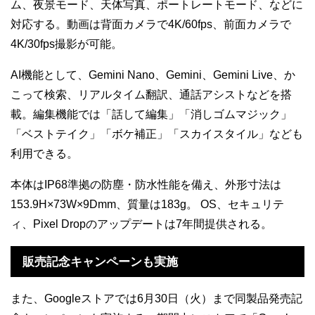
ム、夜景モード、天体写真、ポートレートモード、などに
対応する。動画は背面カメラで4K/60fps、前面カメラで
4K/30fps撮影が可能。
AI機能として、Gemini Nano、Gemini、Gemini Live、か
こって検索、リアルタイム翻訳、通話アシストなどを搭
載。編集機能では「話して編集」「消しゴムマジック」
「ベストテイク」「ボケ補正」「スカイスタイル」なども
利用できる。
本体はIP68準拠の防塵・防水性能を備え、外形寸法は
153.9H×73W×9Dmm、質量は183g。
OS、セキュリテ
ィ、Pixel Dropのアップデートは7年間提供される。
販売記念キャンペーンも実施
また、Googleストアでは6月30日（火）まで同製品発売記