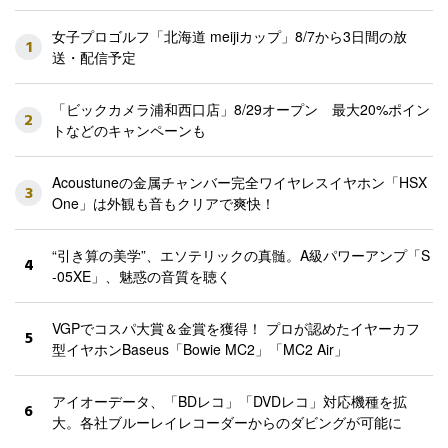
女子プロゴルフ「北海道 meijiカップ」8/7から3日間の放
1
送・配信予定
「ビックカメラ浦和西口店」8/29オープン 最大20%ポイン
2
トなどのキャンペーンも
Acoustuneの金属チャンバー完全ワイヤレスイヤホン「HSX
3
One」は外観も音もクリアで爽快！
“引き算の美学”、エソテリックの真髄。A級パワーアンプ「S
4
-05XE」、魅惑の音質を聴く
VGPでコスパ大賞＆金賞を獲得！ プロが認めたイヤーカフ
5
型イヤホンBaseus「Bowie MC2」「MC2 Air」
アイオーデータ、「BDレコ」「DVDレコ」対応機種を拡
6
大。各社ブルーレイレコーダーからのダビングが可能に