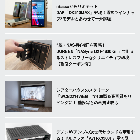
iBassoからリミテッド
DAP「DX340MAX」登場！通常ラインナッ
プ3モデルとあわせて一斉試聴
“脱・NAS初心者”を実感！
UGREEN「NASync DXP4800 GT」で叶え
るストレスフリーなクリエイティブ環境
【割引クーポン有】
シアターハウスのスクリーン
「WCB2214WEM」で100型＆高画質をリ
ビングに！ 壁投写との画質比較も
デノンAVアンプの次世代サウンドを牽引す
るミドルクラス『AVR-X3900H』堂々登