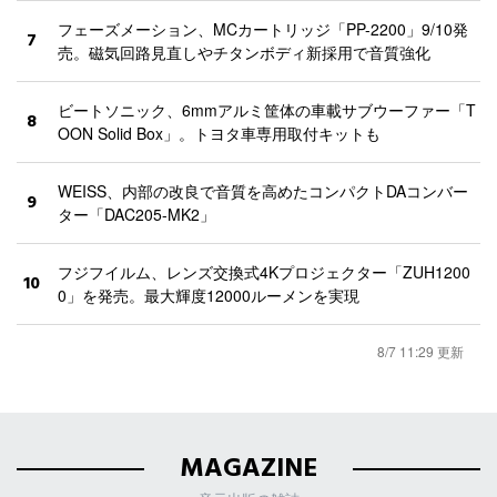
フェーズメーション、MCカートリッジ「PP-2200」9/10発
7
売。磁気回路見直しやチタンボディ新採用で音質強化
ビートソニック、6mmアルミ筐体の車載サブウーファー「T
8
OON Solid Box」。トヨタ車専用取付キットも
WEISS、内部の改良で音質を高めたコンパクトDAコンバー
9
ター「DAC205-MK2」
フジフイルム、レンズ交換式4Kプロジェクター「ZUH1200
10
0」を発売。最大輝度12000ルーメンを実現
8/7 11:29 更新
MAGAZINE