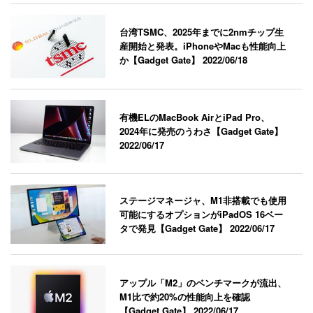
台湾TSMC、2025年までに2nmチップ生
産開始と発表。iPhoneやMacも性能向上
か【Gadget Gate】
2022/06/18
有機ELのMacBook AirとiPad Pro、
2024年に発売のうわさ【Gadget Gate】
2022/06/17
ステージマネージャ、M1非搭載でも使用
可能にするオプションがiPadOS 16ベー
タで発見【Gadget Gate】
2022/06/17
アップル「M2」のベンチマークが流出、
M1比で約20%の性能向上を確認
【Gadget Gate】
2022/06/17