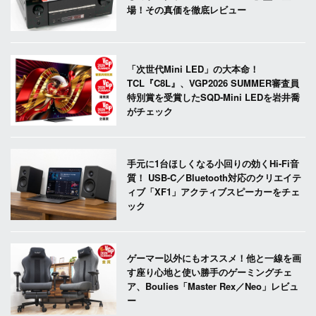
場！その真価を徹底レビュー
「次世代Mini LED」の大本命！
TCL『C8L』、VGP2026 SUMMER審査員
特別賞を受賞したSQD-Mini LEDを岩井喬
がチェック
手元に1台ほしくなる小回りの効くHi-Fi音
質！ USB-C／Bluetooth対応のクリエイテ
ィブ「XF1」アクティブスピーカーをチェ
ック
ゲーマー以外にもオススメ！他と一線を画
す座り心地と使い勝手のゲーミングチェ
ア、Boulies「Master Rex／Neo」レビュ
ー