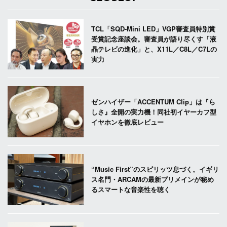
TCL「SQD-Mini LED」VGP審査員特別賞
受賞記念座談会。審査員が語り尽くす「液
晶テレビの進化」と、X11L／C8L／C7Lの
実力
ゼンハイザー「ACCENTUM Clip」は『ら
しさ』全開の実力機！同社初イヤーカフ型
イヤホンを徹底レビュー
“Music First”のスピリッツ息づく。イギリ
ス名門・ARCAMの最新プリメインが秘め
るスマートな音楽性を聴く