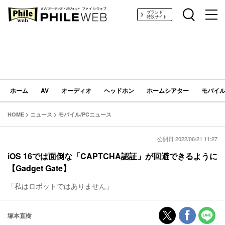
PHILE WEB｜AV/オーディオ/ガジェット
ブランド
特設サイト
ホーム
AV
オーディオ
ヘッドホン
ホームシアター
モバイル
HOME
>
ニュース
>
モバイル/PCニュース
公開日 2022/06/21 11:27
iOS 16では面倒な「CAPTCHA認証」が回避できるように
【Gadget Gate】
「私はロボットではありません」
塚本直樹