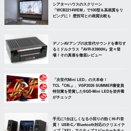
シアターハウスのスクリーン
「WCB2214WEM」で100型＆高画質をリ
ビングに！ 壁投写との画質比較も
デノンAVアンプの次世代サウンドを牽引す
るミドルクラス『AVR-X3900H』堂々登
場！その真価を徹底レビュー
「次世代Mini LED」の大本命！
TCL『C8L』、VGP2026 SUMMER審査員
特別賞を受賞したSQD-Mini LEDを岩井喬
がチェック
手元に1台ほしくなる小回りの効くHi-Fi音
質！ USB-C／Bluetooth対応のクリエイテ
ィブ「XF1」アクティブスピーカーをチェ