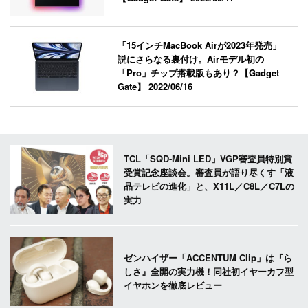
「15インチMacBook Airが2023年発売」
説にさらなる裏付け。Airモデル初の
「Pro」チップ搭載版もあり？【Gadget
Gate】
2022/06/16
TCL「SQD-Mini LED」VGP審査員特別賞
受賞記念座談会。審査員が語り尽くす「液
晶テレビの進化」と、X11L／C8L／C7Lの
実力
ゼンハイザー「ACCENTUM Clip」は『ら
しさ』全開の実力機！同社初イヤーカフ型
イヤホンを徹底レビュー