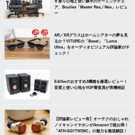
す座り心地と使い勝手のゲーミングチェ
ア、Boulies「Master Rex／Neo」レビュ
ー
AR／XRグラスはホームシアターの夢を見
るか？VITUREの「Beast」「Luma
Ultra」をオーディオビジュアル評論家がチ
ェック！
Edifierのおすすめ3機種を厳選レビュー！
音質と使い心地をVGP審査員が実機検証
【評論家レビュー有】オーテクのおしゃれ
ノイキャンイヤホンがAmazonで超お得！
「ATH-SQ1TW2NC」の魅力を徹底解説！