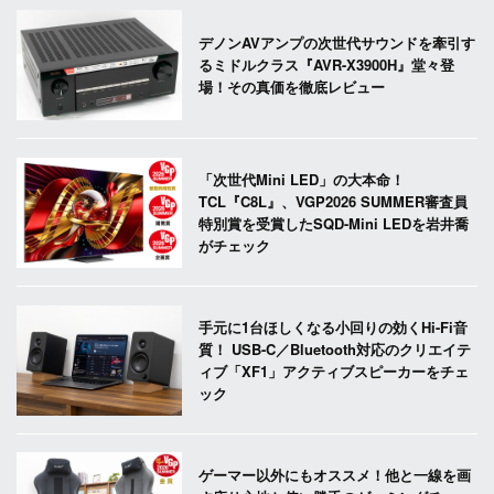
デノンAVアンプの次世代サウンドを牽引す
るミドルクラス『AVR-X3900H』堂々登
場！その真価を徹底レビュー
「次世代Mini LED」の大本命！
TCL『C8L』、VGP2026 SUMMER審査員
特別賞を受賞したSQD-Mini LEDを岩井喬
がチェック
手元に1台ほしくなる小回りの効くHi-Fi音
質！ USB-C／Bluetooth対応のクリエイテ
ィブ「XF1」アクティブスピーカーをチェ
ック
ゲーマー以外にもオススメ！他と一線を画