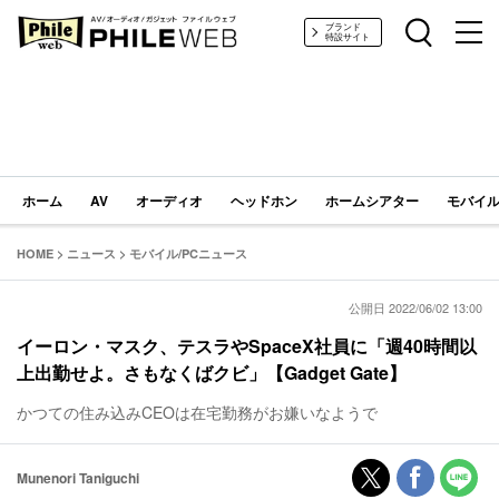
PHILE WEB｜AV/オーディオ/ガジェット
ブランド
特設サイト
ホーム
AV
オーディオ
ヘッドホン
ホームシアター
モバイル
HOME
>
ニュース
>
モバイル/PCニュース
公開日 2022/06/02 13:00
イーロン・マスク、テスラやSpaceX社員に「週40時間以
上出勤せよ。さもなくばクビ」【Gadget Gate】
かつての住み込みCEOは在宅勤務がお嫌いなようで
Munenori Taniguchi