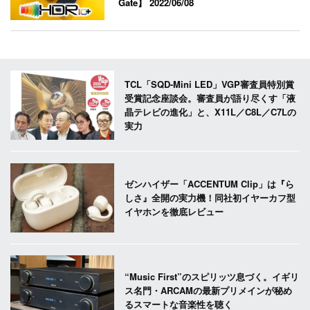
Gate】
2022/06/08
TCL「SQD-Mini LED」VGP審査員特別賞
受賞記念座談会。審査員が語り尽くす「液
晶テレビの進化」と、X11L／C8L／C7Lの
実力
ゼンハイザー「ACCENTUM Clip」は『ら
しさ』全開の実力機！同社初イヤーカフ型
イヤホンを徹底レビュー
“Music First”のスピリッツ息づく。イギリ
ス名門・ARCAMの最新プリメインが秘め
るスマートな音楽性を聴く