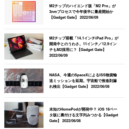
M2チップのハイエンド版「M2 Pro」が
3nmプロセスで今年後半に量産開始か
【Gadget Gate】
2022/06/09
M2チップ搭載「14.1インチiPad Pro」が
開発中とのうわさ。11インチ／12.9イン
チもM2採用に？【Gadget Gate】
2022/06/09
NASA、今週のSpaceXによるISS物資輸
送ミッションを延期。宇宙船で推進剤漏
れ検出【Gadget Gate】
2022/06/08
未知のHomePodが開発中？ iOS 16ベー
タ版に裏付ける文字列みつかる【Gadget
Gate】
2022/06/08