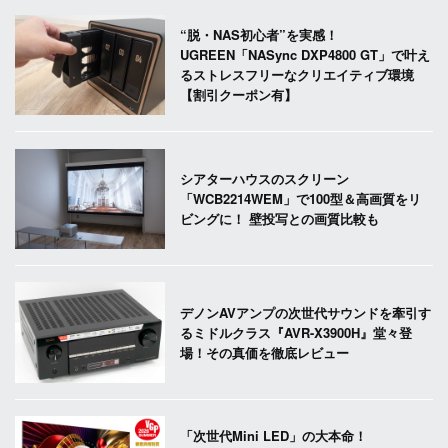
“脱・NAS初心者”を実感！
UGREEN「NASync DXP4800 GT」で叶え
るストレスフリーなクリエイティブ環境
【割引クーポン有】
シアターハウスのスクリーン
「WCB2214WEM」で100型＆高画質をリ
ビングに！ 壁投写との画質比較も
デノンAVアンプの次世代サウンドを牽引す
るミドルクラス『AVR-X3900H』堂々登
場！その真価を徹底レビュー
「次世代Mini LED」の大本命！