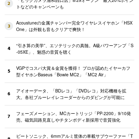
2
トなどのキャンペーンも
Acoustuneの金属チャンバー完全ワイヤレスイヤホン「HSX
3
One」は外観も音もクリアで爽快！
“引き算の美学”、エソテリックの真髄。A級パワーアンプ「S
4
-05XE」、魅惑の音質を聴く
VGPでコスパ大賞＆金賞を獲得！ プロが認めたイヤーカフ
5
型イヤホンBaseus「Bowie MC2」「MC2 Air」
アイオーデータ、「BDレコ」「DVDレコ」対応機種を拡
6
大。各社ブルーレイレコーダーからのダビングが可能に
フェーズメーション、MCカートリッジ「PP-2200」9/10発
7
売。磁気回路見直しやチタンボディ新採用で音質強化
ビートソニック、6mmアルミ筐体の車載サブウーファー「T