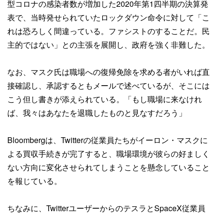
型コロナの感染者数が増加した2020年第1四半期の決算発
表で、当時発せられていたロックダウン命令に対して「こ
れは恐ろしく間違っている。ファシストのすることだ。民
主的ではない」との主張を展開し、政府を強く非難した。
なお、マスク氏は職場への復帰免除を求める者がいれば直
接確認し、承認するともメールで述べているが、そこには
こう但し書きが添えられている。「もし職場に来なけれ
ば、我々はあなたを退職したものと見なすだろう」
Bloombergは、Twitterの従業員たちがイーロン・マスクに
よる買収手続きが完了すると、職場環境が彼らの好ましく
ない方向に変化させられてしまうことを懸念していること
を報じている。
ちなみに、TwitterユーザーからのテスラとSpaceX従業員