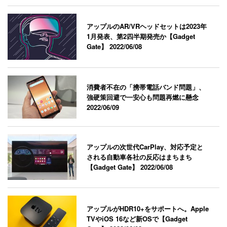
アップルのAR/VRヘッドセットは2023年
1月発表、第2四半期発売か【Gadget
Gate】
2022/06/08
消費者不在の「携帯電話バンド問題」、
強硬策回避で一安心も問題再燃に懸念
2022/06/09
アップルの次世代CarPlay、対応予定と
される自動車各社の反応はまちまち
【Gadget Gate】
2022/06/08
アップルがHDR10+をサポートへ。Apple
TVやiOS 16など新OSで【Gadget