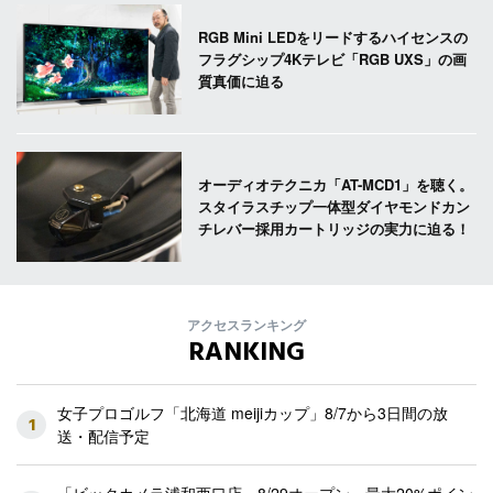
RGB Mini LEDをリードするハイセンスの
フラグシップ4Kテレビ「RGB UXS」の画
質真価に迫る
オーディオテクニカ「AT-MCD1」を聴く。
スタイラスチップ一体型ダイヤモンドカン
チレバー採用カートリッジの実力に迫る！
アクセスランキング
RANKING
女子プロゴルフ「北海道 meijiカップ」8/7から3日間の放
1
送・配信予定
「ビックカメラ浦和西口店」8/29オープン 最大20%ポイン