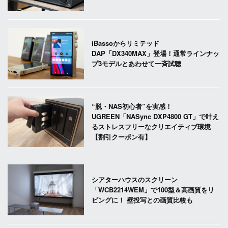
iBassoからリミテッド
DAP「DX340MAX」登場！通常ラインナッ
プ3モデルとあわせて一斉試聴
“脱・NAS初心者”を実感！
UGREEN「NASync DXP4800 GT」で叶え
るストレスフリーなクリエイティブ環境
【割引クーポン有】
シアターハウスのスクリーン
「WCB2214WEM」で100型＆高画質をリ
ビングに！ 壁投写との画質比較も