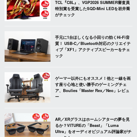
TCL『C8L』、VGP2026 SUMMER審査員
特別賞を受賞したSQD-Mini LEDを岩井喬
がチェック
手元に1台ほしくなる小回りの効くHi-Fi音
質！ USB-C／Bluetooth対応のクリエイテ
ィブ「XF1」アクティブスピーカーをチェ
ック
ゲーマー以外にもオススメ！他と一線を画
す座り心地と使い勝手のゲーミングチェ
ア、Boulies「Master Rex／Neo」レビュ
ー
AR／XRグラスはホームシアターの夢を見
るか？VITUREの「Beast」「Luma
Ultra」をオーディオビジュアル評論家がチ