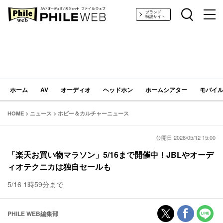
PHILE WEB｜AV/オーディオ/ガジェット
ブランド
特設サイト
ホーム
AV
オーディオ
ヘッドホン
ホームシアター
モバイル
HOME
>
ニュース
>
ホビー＆カルチャーニュース
公開日 2026/05/12 15:00
「楽天お買い物マラソン」5/16まで開催中！JBLやオーデ
ィオテクニカは独自セールも
5/16 1時59分まで
PHILE WEB編集部