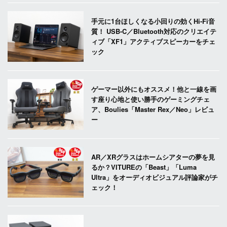
手元に1台ほしくなる小回りの効くHi-Fi音
質！ USB-C／Bluetooth対応のクリエイテ
ィブ「XF1」アクティブスピーカーをチェ
ック
ゲーマー以外にもオススメ！他と一線を画
す座り心地と使い勝手のゲーミングチェ
ア、Boulies「Master Rex／Neo」レビュ
ー
AR／XRグラスはホームシアターの夢を見
るか？VITUREの「Beast」「Luma
Ultra」をオーディオビジュアル評論家がチ
ェック！