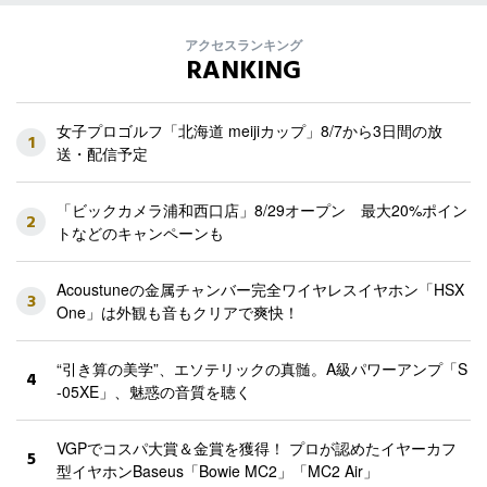
アクセスランキング
RANKING
女子プロゴルフ「北海道 meijiカップ」8/7から3日間の放
1
送・配信予定
「ビックカメラ浦和西口店」8/29オープン 最大20%ポイン
2
トなどのキャンペーンも
Acoustuneの金属チャンバー完全ワイヤレスイヤホン「HSX
3
One」は外観も音もクリアで爽快！
“引き算の美学”、エソテリックの真髄。A級パワーアンプ「S
4
-05XE」、魅惑の音質を聴く
VGPでコスパ大賞＆金賞を獲得！ プロが認めたイヤーカフ
5
型イヤホンBaseus「Bowie MC2」「MC2 Air」