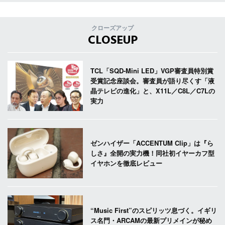
クローズアップ
CLOSEUP
TCL「SQD-Mini LED」VGP審査員特別賞
受賞記念座談会。審査員が語り尽くす「液
晶テレビの進化」と、X11L／C8L／C7Lの
実力
ゼンハイザー「ACCENTUM Clip」は『ら
しさ』全開の実力機！同社初イヤーカフ型
イヤホンを徹底レビュー
“Music First”のスピリッツ息づく。イギリ
ス名門・ARCAMの最新プリメインが秘め