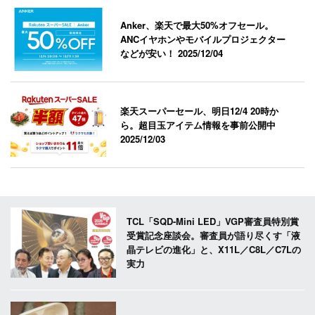
Anker、楽天で最大50%オフセール。
ANCイヤホンやモバイルプロジェクター
などが安い！
2025/12/04
楽天スーパーセール、明日12/4 20時か
ら。超目玉アイテム情報を事前公開中
2025/12/03
TCL「SQD-Mini LED」VGP審査員特別賞
受賞記念座談会。審査員が語り尽くす「液
晶テレビの進化」と、X11L／C8L／C7Lの
実力