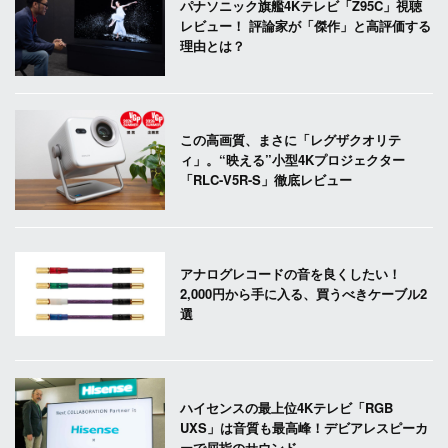
パナソニック旗艦4Kテレビ「Z95C」視聴
レビュー！ 評論家が「傑作」と高評価する
理由とは？
この高画質、まさに「レグザクオリテ
ィ」。“映える”小型4Kプロジェクター
「RLC-V5R-S」徹底レビュー
アナログレコードの音を良くしたい！
2,000円から手に入る、買うべきケーブル2
選
ハイセンスの最上位4Kテレビ「RGB
UXS」は音質も最高峰！デビアレスピーカ
ーで屈指のサウンド