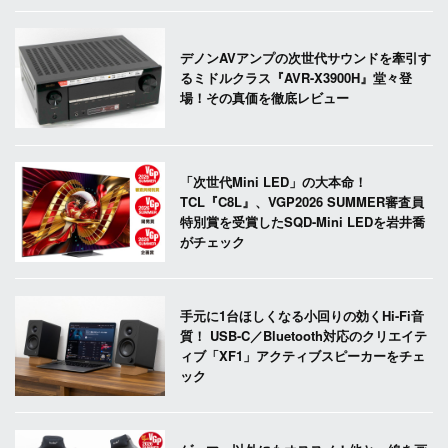
デノンAVアンプの次世代サウンドを牽引す
るミドルクラス『AVR-X3900H』堂々登
場！その真価を徹底レビュー
「次世代Mini LED」の大本命！
TCL『C8L』、VGP2026 SUMMER審査員
特別賞を受賞したSQD-Mini LEDを岩井喬
がチェック
手元に1台ほしくなる小回りの効くHi-Fi音
質！ USB-C／Bluetooth対応のクリエイテ
ィブ「XF1」アクティブスピーカーをチェ
ック