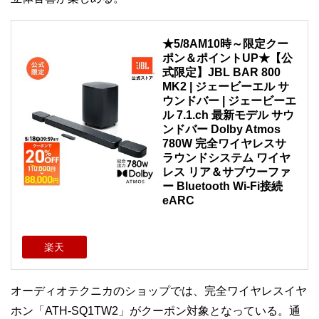
★5/8AM10時～限定クー
ポン＆ポイントUP★【公
式限定】JBL BAR 800
MK2 | ジェービーエル サ
ウンドバー | ジェービーエ
ル 7.1.ch 最新モデル サウ
ンドバー Dolby Atmos
780W 完全ワイヤレスサ
ラウンドシステム ワイヤ
レス リア＆サブウーファ
ー Bluetooth Wi-Fi接続
eARC
楽天
オーディオテクニカのショップでは、完全ワイヤレスイヤ
ホン「ATH-SQ1TW2」がクーポン対象となっている。通