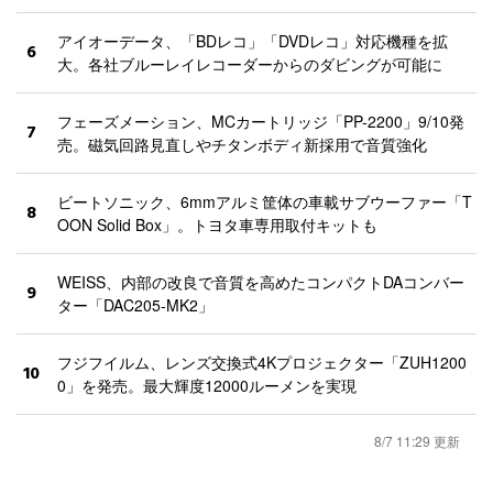
アイオーデータ、「BDレコ」「DVDレコ」対応機種を拡
6
大。各社ブルーレイレコーダーからのダビングが可能に
フェーズメーション、MCカートリッジ「PP-2200」9/10発
7
売。磁気回路見直しやチタンボディ新採用で音質強化
ビートソニック、6mmアルミ筐体の車載サブウーファー「T
8
OON Solid Box」。トヨタ車専用取付キットも
WEISS、内部の改良で音質を高めたコンパクトDAコンバー
9
ター「DAC205-MK2」
フジフイルム、レンズ交換式4Kプロジェクター「ZUH1200
10
0」を発売。最大輝度12000ルーメンを実現
8/7 11:29 更新