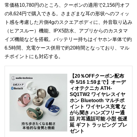
常価格10,780円のところ、クーポンの適用で2,156円オフ
の8,624円で購入できる。さまざまな耳の形状へのフィッ
ト感を考慮した片側4gのスクエアボディに、外音取り込み
（ヒアスルー）機能、IPX5防水、アプリからのカスタマ
イズ機能などを搭載。バッテリー持ちはイヤホン単体で約
6.5時間、充電ケース併用で約20時間となっており、マル
チポイントにも対応する。
【20％OFFクーポン配布
中 5/16 1:59まで】オーデ
ィオテクニカ ATH-
SQ1TW2 ワイヤレスイヤ
ホン Bluetooth マルチポ
イント ワイヤレス充電 な
がら聞き ハンズフリー通
話 片耳通話可能 小型 低遅
延 ギフト ラッピング プレ
ゼント