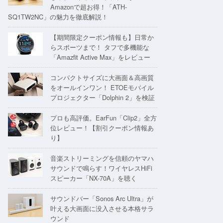
Amazonで超お得！「ATH-
SQ1TW2NC」の魅力を徹底解説！
【期間限定クーポン情報も】日常か
らスポーツまで！ タフで多機能な
「Amazfit Active Max」をレビュー
コンパクトサイズに大画面＆高画質
をオールインワン！ ETOEモバイル
プロジェクター「Dolphin 2」を検証
プロも高評価。EarFun「Clip2」全方
位レビュー！【割引クーポン情報あ
り】
音楽ストリーミングを信頼のヤマハ
サウンドで鳴らす！ワイヤレスHiFi
スピーカー「NX-70A」を聴く
サウンドバー「Sonos Arc Ultra」が
叶える大画面に没入させる本格サラ
ウンド