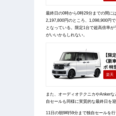
最終日の0時から0時29分までの間に
2,197,800円のところ、1,098,
となっている。限定1台で超高倍率が
がいいかもしれない。
【限定
《新車 
ボ 特別
楽天
また、オーディオテクニカやAnke
自セールも同様に実質的な最終日を
11日の朝9時59分まで独自セールを行