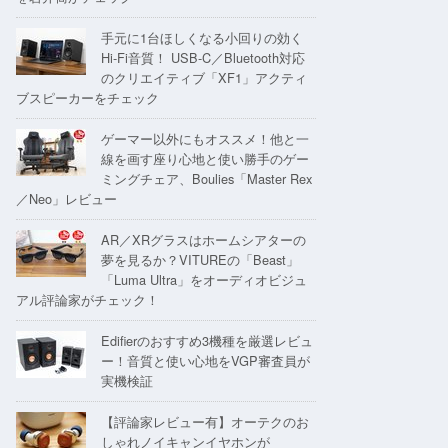
手元に1台ほしくなる小回りの効く
Hi-Fi音質！ USB-C／Bluetooth対応
のクリエイティブ「XF1」アクティ
ブスピーカーをチェック
ゲーマー以外にもオススメ！他と一
線を画す座り心地と使い勝手のゲー
ミングチェア、Boulies「Master Rex
／Neo」レビュー
AR／XRグラスはホームシアターの
夢を見るか？VITUREの「Beast」
「Luma Ultra」をオーディオビジュ
アル評論家がチェック！
Edifierのおすすめ3機種を厳選レビュ
ー！音質と使い心地をVGP審査員が
実機検証
【評論家レビュー有】オーテクのお
しゃれノイキャンイヤホンが