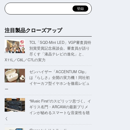
注目製品クローズアップ
TCL「SQD-Mini LED」VGP審査員特
別賞受賞記念座談会。審査員が語り
尽くす「液晶テレビの進化」と、
X11L／C8L／C7Lの実力
ゼンハイザー「ACCENTUM Clip」
は『らしさ』全開の実力機！同社初
イヤーカフ型イヤホンを徹底レビュ
ー
“Music First”のスピリッツ息づく。イ
ギリス名門・ARCAMの最新プリメ
インが秘めるスマートな音楽性を聴
く