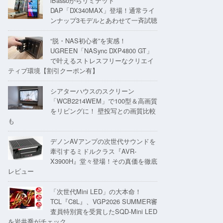
iBassoからリミテッド
DAP「DX340MAX」登場！通常ライ
ンナップ3モデルとあわせて一斉試聴
“脱・NAS初心者”を実感！
UGREEN「NASync DXP4800 GT」
で叶えるストレスフリーなクリエイ
ティブ環境【割引クーポン有】
シアターハウスのスクリーン
「WCB2214WEM」で100型＆高画質
をリビングに！ 壁投写との画質比較
も
デノンAVアンプの次世代サウンドを
牽引するミドルクラス『AVR-
X3900H』堂々登場！その真価を徹底
レビュー
「次世代Mini LED」の大本命！
TCL『C8L』、VGP2026 SUMMER審
査員特別賞を受賞したSQD-Mini LED
を岩井喬がチェック