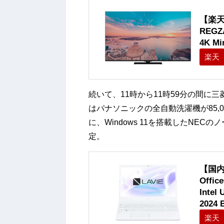
【楽天
REG
4K M
楽天
続いて、11時から11時59分の間に三菱
はパナソニックの全自動洗濯機が85,0
に、Windows 11を搭載したNECの
定。
【国内
Offic
Intel
2024
楽天