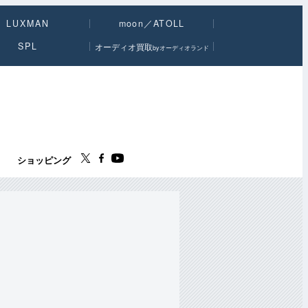
LUXMAN
moon／ATOLL
SPL
オーディオ買取
byオーディオランド
ス
ショッピング