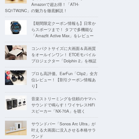
Amazonで超お得！「ATH-
SQ1TW2NC」の魅力を徹底解説！
【期間限定クーポン情報も】日常か
らスポーツまで！ タフで多機能な
「Amazfit Active Max」をレビュー
コンパクトサイズに大画面＆高画質
をオールインワン！ ETOEモバイル
プロジェクター「Dolphin 2」を検証
プロも高評価。EarFun「Clip2」全方
位レビュー！【割引クーポン情報あ
り】
音楽ストリーミングを信頼のヤマハ
サウンドで鳴らす！ワイヤレスHiFi
スピーカー「NX-70A」を聴く
サウンドバー「Sonos Arc Ultra」が
叶える大画面に没入させる本格サラ
ウンド