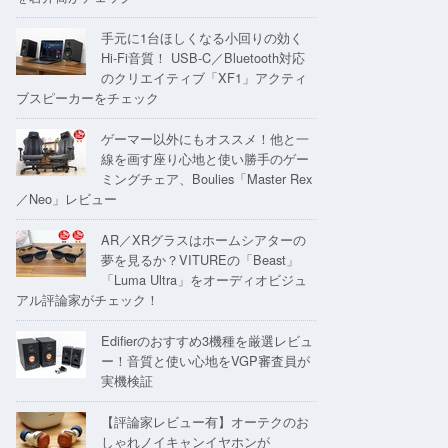
手元に1台ほしくなる小回りの効く
Hi-Fi音質！ USB-C／Bluetooth対応
のクリエイティブ「XF1」アクティ
ブスピーカーをチェック
ゲーマー以外にもオススメ！他と一
線を画す座り心地と使い勝手のゲー
ミングチェア、Boulies「Master Rex
／Neo」レビュー
AR／XRグラスはホームシアターの
夢を見るか？VITUREの「Beast」
「Luma Ultra」をオーディオビジュ
アル評論家がチェック！
Edifierのおすすめ3機種を厳選レビュ
ー！音質と使い心地をVGP審査員が
実機検証
【評論家レビュー有】オーテクのお
しゃれノイキャンイヤホンが