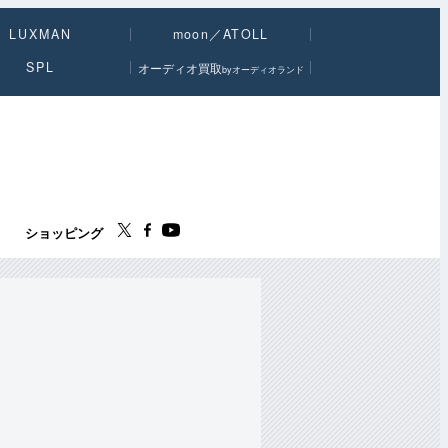
LUXMAN
moon／ATOLL
SPL
オーディオ買取
byオーディオランド
ス
ショッピング