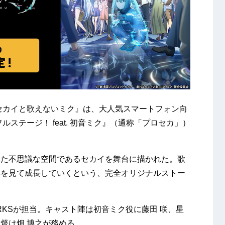
セカイと歌えないミク』は、大人気スマートフォン向
ステージ！ feat. 初音ミク』（通称「プロセカ」）
れた不思議な空間であるセカイを舞台に描かれた。歌
姿を見て成長していくという、完全オリジナルストー
ORKSが担当。キャスト陣は初音ミク役に藤田 咲、星
督は畑 博之が務める。