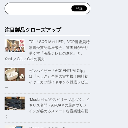
注目製品クローズアップ
TCL「SQD-Mini LED」VGP審査員特
別賞受賞記念座談会。審査員が語り
尽くす「液晶テレビの進化」と、
X11L／C8L／C7Lの実力
ゼンハイザー「ACCENTUM Clip」
は『らしさ』全開の実力機！同社初
イヤーカフ型イヤホンを徹底レビュ
ー
“Music First”のスピリッツ息づく。イ
ギリス名門・ARCAMの最新プリメ
インが秘めるスマートな音楽性を聴
く