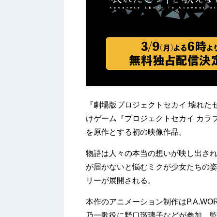
『劇場版プロジェクトセカイ 壊れた
けゲーム『プロジェクトセカイ カラフル
を原作とする初の映像作品。
物語は人々の本当の想いが映し出さ
が届かないと悩むミクが少女たちの
リーが展開される。
本作のアニメーション制作はP.A.W
乃一歌役に野口瑠璃子などが参加。監