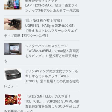
iBassoからリミテッド
DAP「DX340MAX」登場！通常ライ
ンナップ3モデルとあわせて一斉試聴
“脱・NAS初心者”を実感！
UGREEN「NASync DXP4800 GT」
で叶えるストレスフリーなクリエイ
ティブ環境【割引クーポン有】
シアターハウスのスクリーン
「WCB2214WEM」で100型＆高画質
をリビングに！ 壁投写との画質比較
も
デノンAVアンプの次世代サウンドを
牽引するミドルクラス『AVR-
X3900H』堂々登場！その真価を徹底
レビュー
「次世代Mini LED」の大本命！
TCL『C8L』、VGP2026 SUMMER審
査員特別賞を受賞したSQD-Mini LED
を岩井喬がチェック