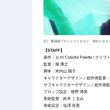
(C)「劇場版プロジェクトセカイ 壊れたセ
【STAFF】
原作：セガ/ Colorful Palette 
監督：畑 博之
脚本：米内山 陽子
キャラクターデザイン／総作画監督：
サブキャラクターデザイン／総作画監
プロップ設定：牧野 博美
美術監督：鈴木 くるみ
美術設定：塩澤 良憲