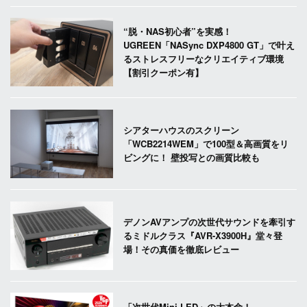
“脱・NAS初心者”を実感！
UGREEN「NASync DXP4800 GT」で叶え
るストレスフリーなクリエイティブ環境
【割引クーポン有】
シアターハウスのスクリーン
「WCB2214WEM」で100型＆高画質をリ
ビングに！ 壁投写との画質比較も
デノンAVアンプの次世代サウンドを牽引す
るミドルクラス『AVR-X3900H』堂々登
場！その真価を徹底レビュー
「次世代Mini LED」の大本命！