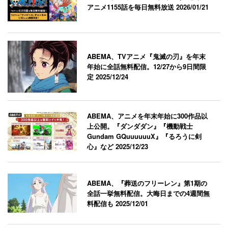
アニメ1155話を毎日無料放送
2026/01/21
ABEMA、TVアニメ『鬼滅の刃』を年末
年始に全話無料配信。12/27から9日間限
定
2025/12/24
ABEMA、アニメを年末年始に300作品以
上公開。『ダンダダン』『機動戦士
Gundam GQuuuuuuX』『るろうに剣
心』など
2025/12/23
ABEMA、『葬送のフリーレン』第1期の
全話一挙無料配信。大晦日までの4週間無
料配信も
2025/12/01