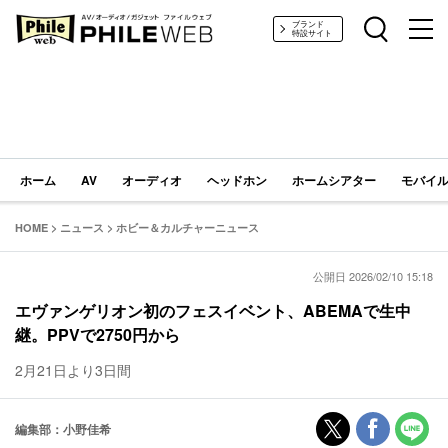
PHILE WEB｜AV/オーディオ/ガジェット
ブランド
特設サイト
ホーム
AV
オーディオ
ヘッドホン
ホームシアター
モバイル
HOME
>
ニュース
>
ホビー＆カルチャーニュース
公開日 2026/02/10 15:18
エヴァンゲリオン初のフェスイベント、ABEMAで生中
継。PPVで2750円から
2月21日より3日間
編集部：小野佳希