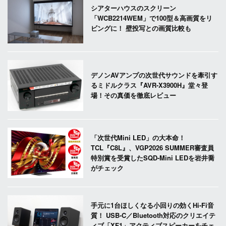
シアターハウスのスクリーン
「WCB2214WEM」で100型＆高画質をリ
ビングに！ 壁投写との画質比較も
デノンAVアンプの次世代サウンドを牽引す
るミドルクラス『AVR-X3900H』堂々登
場！その真価を徹底レビュー
「次世代Mini LED」の大本命！
TCL『C8L』、VGP2026 SUMMER審査員
特別賞を受賞したSQD-Mini LEDを岩井喬
がチェック
手元に1台ほしくなる小回りの効くHi-Fi音
質！ USB-C／Bluetooth対応のクリエイテ
ィブ「XF1」アクティブスピーカーをチェ