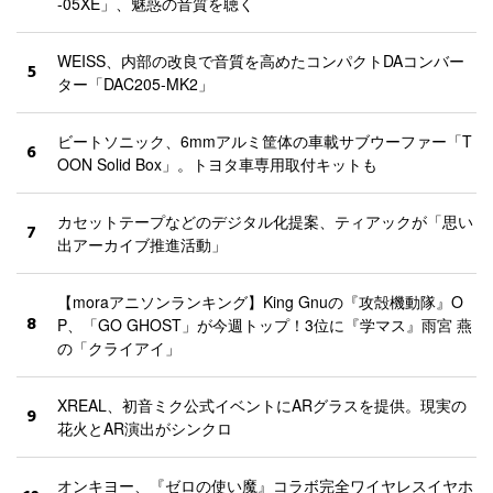
-05XE」、魅惑の音質を聴く
WEISS、内部の改良で音質を高めたコンパクトDAコンバー
5
ター「DAC205-MK2」
ビートソニック、6mmアルミ筐体の車載サブウーファー「T
6
OON Solid Box」。トヨタ車専用取付キットも
カセットテープなどのデジタル化提案、ティアックが「思い
7
出アーカイブ推進活動」
【moraアニソンランキング】King Gnuの『攻殻機動隊』O
8
P、「GO GHOST」が今週トップ！3位に『学マス』雨宮 燕
の「クライアイ」
XREAL、初音ミク公式イベントにARグラスを提供。現実の
9
花火とAR演出がシンクロ
オンキヨー、『ゼロの使い魔』コラボ完全ワイヤレスイヤホ