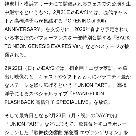
神奈川・横浜アリーナにて開催されるフェスでの公演を生
中継するというもの。2月21日のDAY1では、歴代キャス
トと高橋洋子らが集結する『OPENING of 30th
ANNIVERSARY』を皮切りに、2026年春より予定されて
いる本公演のパフォーマンスを一部特別公開する『BACK
TO NEON GENESIS EVA FES Ver.』などのステージが披
露される。
2月22日（日）のDAY2では、初企画「エヴァ落語」や蔵
出し映像など、キャストやゲストとともにバラエティ豊か
なステージを繰り広げるという『UNION PART』、高橋
洋子によるスペシャルライブ『EVANGELION
FLASHBACK 高橋洋子 SPECIAL LIVE』を放送。
そして最終日となる2月23日（月・祝）のDAY3では、
『UNION PART』などに加えて、歌舞伎と初コラボレー
ションした『歌舞伎交響曲 第急番 エヴァンゲリオン』を