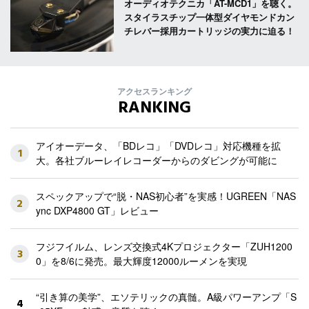
オーディオテクニカ「AT-MCD1」を聴く。
スタイラスチップ一体型ダイヤモンドカン
チレバー採用カートリッジの実力に迫る！
アクセスランキング
RANKING
アイオーデータ、「BDレコ」「DVDレコ」対応機種を拡
1
大。各社ブルーレイレコーダーからのダビングが可能に
スペックアップで“脱・NAS初心者”を実感！UGREEN「NAS
2
ync DXP4800 GT」レビュー
フジフイルム、レンズ交換式4Kプロジェクター「ZUH1200
3
0」を8/6に発売。最大輝度12000ルーメンを実現
“引き算の美学”、エソテリックの真髄。A級パワーアンプ「S
4