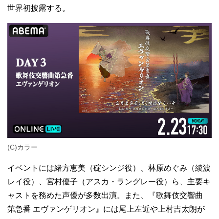
世界初披露する。
(C)カラー
イベントには緒方恵美（碇シンジ役）、林原めぐみ（綾波
レイ役）、宮村優子（アスカ・ラングレー役）ら、主要キ
ャストを務めた声優が多数出演。また、『歌舞伎交響曲
第急番 エヴァンゲリオン』には尾上左近や上村吉太朗が