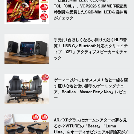
TCL『C8L』、VGP2026 SUMMER審査員
特別賞を受賞したSQD-Mini LEDを岩井喬
がチェック
手元に1台ほしくなる小回りの効くHi-Fi音
質！ USB-C／Bluetooth対応のクリエイテ
ィブ「XF1」アクティブスピーカーをチェ
ック
ゲーマー以外にもオススメ！他と一線を画
す座り心地と使い勝手のゲーミングチェ
ア、Boulies「Master Rex／Neo」レビュ
ー
AR／XRグラスはホームシアターの夢を見
るか？VITUREの「Beast」「Luma
Ultra」をオーディオビジュアル評論家がチ