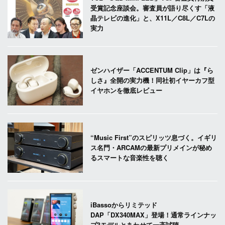
受賞記念座談会。審査員が語り尽くす「液
晶テレビの進化」と、X11L／C8L／C7Lの
実力
ゼンハイザー「ACCENTUM Clip」は『ら
しさ』全開の実力機！同社初イヤーカフ型
イヤホンを徹底レビュー
“Music First”のスピリッツ息づく。イギリ
ス名門・ARCAMの最新プリメインが秘め
るスマートな音楽性を聴く
iBassoからリミテッド
DAP「DX340MAX」登場！通常ラインナッ
プ3モデルとあわせて一斉試聴