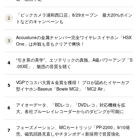
「ビックカメラ浦和西口店」8/29オープン 最大20%ポイン
2
トなどのキャンペーンも
Acoustuneの金属チャンバー完全ワイヤレスイヤホン「HSX
3
One」は外観も音もクリアで爽快！
“引き算の美学”、エソテリックの真髄。A級パワーアンプ「S
4
-05XE」、魅惑の音質を聴く
VGPでコスパ大賞＆金賞を獲得！ プロが認めたイヤーカフ
5
型イヤホンBaseus「Bowie MC2」「MC2 Air」
アイオーデータ、「BDレコ」「DVDレコ」対応機種を拡
6
大。各社ブルーレイレコーダーからのダビングが可能に
フェーズメーション、MCカートリッジ「PP-2200」9/10発
7
売。磁気回路見直しやチタンボディ新採用で音質強化