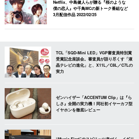
Netflix、中島健人らが贈る『桜のような
僕の恋人』や千鳥MCの新トーク番組など
3月配信作品
2022/02/25
TCL「SQD-Mini LED」VGP審査員特別賞
受賞記念座談会。審査員が語り尽くす「液
晶テレビの進化」と、X11L／C8L／C7Lの
実力
ゼンハイザー「ACCENTUM Clip」は『ら
しさ』全開の実力機！同社初イヤーカフ型
イヤホンを徹底レビュー
“Music First”のスピリッツ息づく。イギリ