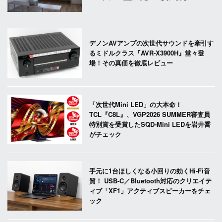
デノンAVアンプの次世代サウンドを牽引す
るミドルクラス『AVR-X3900H』堂々登
場！その真価を徹底レビュー
「次世代Mini LED」の大本命！
TCL『C8L』、VGP2026 SUMMER審査員
特別賞を受賞したSQD-Mini LEDを岩井喬
がチェック
手元に1台ほしくなる小回りの効くHi-Fi音
質！ USB-C／Bluetooth対応のクリエイテ
ィブ「XF1」アクティブスピーカーをチェ
ック