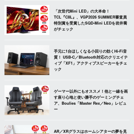
「次世代Mini LED」の大本命！
TCL『C8L』、VGP2026 SUMMER審査員
特別賞を受賞したSQD-Mini LEDを岩井喬
がチェック
手元に1台ほしくなる小回りの効くHi-Fi音
質！ USB-C／Bluetooth対応のクリエイテ
ィブ「XF1」アクティブスピーカーをチェ
ック
ゲーマー以外にもオススメ！他と一線を画
す座り心地と使い勝手のゲーミングチェ
ア、Boulies「Master Rex／Neo」レビュ
ー
AR／XRグラスはホームシアターの夢を見