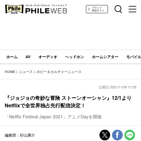
PHILE WEB｜AV/オーディオ/ガジェット
ブランド
特設サイト
ホーム
AV
オーディオ
ヘッドホン
ホームシアター
モバイル
HOME
>
ニュース
>
ホビー＆カルチャーニュース
公開日 2021/11/09 11:05
『ジョジョの奇妙な冒険 ストーンオーシャン』12/1より
Netflixで全世界独占先行配信決定！
「Netflix Festival Japan 2021」アニメDayを開催
編集部：杉山康介