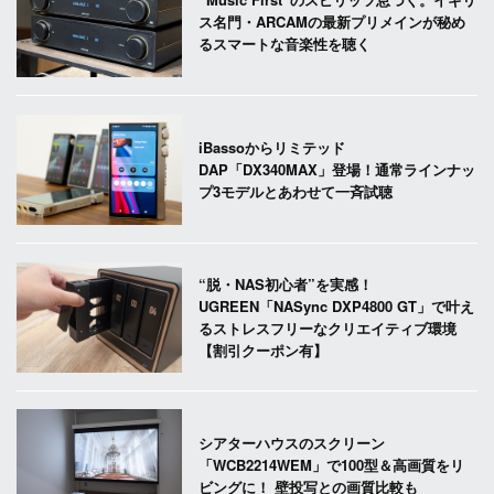
ス名門・ARCAMの最新プリメインが秘め
るスマートな音楽性を聴く
iBassoからリミテッド
DAP「DX340MAX」登場！通常ラインナッ
プ3モデルとあわせて一斉試聴
“脱・NAS初心者”を実感！
UGREEN「NASync DXP4800 GT」で叶え
るストレスフリーなクリエイティブ環境
【割引クーポン有】
シアターハウスのスクリーン
「WCB2214WEM」で100型＆高画質をリ
ビングに！ 壁投写との画質比較も