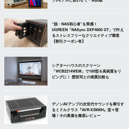
“脱・NAS初心者”を実感！
UGREEN「NASync DXP4800 GT」で叶え
るストレスフリーなクリエイティブ環境
【割引クーポン有】
シアターハウスのスクリーン
「WCB2214WEM」で100型＆高画質をリ
ビングに！ 壁投写との画質比較も
デノンAVアンプの次世代サウンドを牽引す
るミドルクラス『AVR-X3900H』堂々登
場！その真価を徹底レビュー