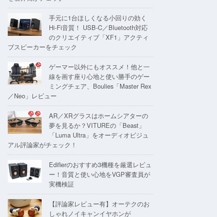
手元に1台ほしくなる小回りの効く
Hi-Fi音質！ USB-C／Bluetooth対応
のクリエイティブ「XF1」アクティ
ブスピーカーをチェック
ゲーマー以外にもオススメ！他と一
線を画す座り心地と使い勝手のゲー
ミングチェア、Boulies「Master Rex
／Neo」レビュー
AR／XRグラスはホームシアターの
夢を見るか？VITUREの「Beast」
「Luma Ultra」をオーディオビジュ
アル評論家がチェック！
Edifierのおすすめ3機種を厳選レビュ
ー！音質と使い心地をVGP審査員が
実機検証
【評論家レビュー有】オーテクのお
しゃれノイキャンイヤホンが