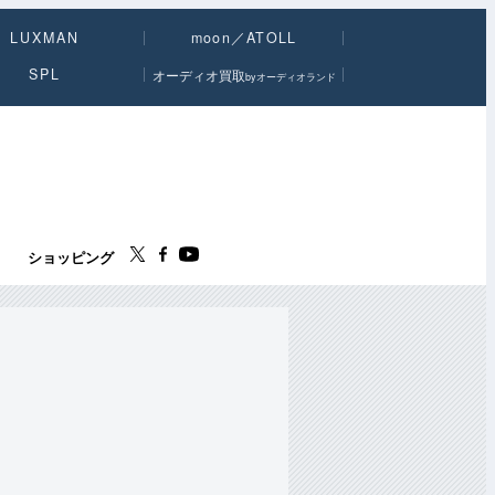
LUXMAN
moon／ATOLL
SPL
オーディオ買取
byオーディオランド
ス
ショッピング