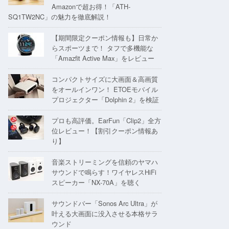
Amazonで超お得！「ATH-
SQ1TW2NC」の魅力を徹底解説！
【期間限定クーポン情報も】日常か
らスポーツまで！ タフで多機能な
「Amazfit Active Max」をレビュー
コンパクトサイズに大画面＆高画質
をオールインワン！ ETOEモバイル
プロジェクター「Dolphin 2」を検証
プロも高評価。EarFun「Clip2」全方
位レビュー！【割引クーポン情報あ
り】
音楽ストリーミングを信頼のヤマハ
サウンドで鳴らす！ワイヤレスHiFi
スピーカー「NX-70A」を聴く
サウンドバー「Sonos Arc Ultra」が
叶える大画面に没入させる本格サラ
ウンド