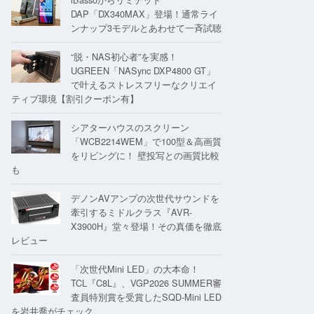
DAP「DX340MAX」登場！通常ライ
ンナップ3モデルとあわせて一斉試聴
“脱・NAS初心者”を実感！
UGREEN「NASync DXP4800 GT」
で叶えるストレスフリーなクリエイ
ティブ環境【割引クーポン有】
シアターハウスのスクリーン
「WCB2214WEM」で100型＆高画質
をリビングに！ 壁投写との画質比較
も
デノンAVアンプの次世代サウンドを
牽引するミドルクラス『AVR-
X3900H』堂々登場！その真価を徹底
レビュー
「次世代Mini LED」の大本命！
TCL『C8L』、VGP2026 SUMMER審
査員特別賞を受賞したSQD-Mini LED
を岩井喬がチェック