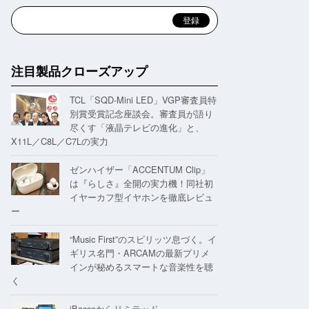
注目製品クローズアップ
TCL「SQD-Mini LED」VGP審査員特
別賞受賞記念座談会。審査員が語り
尽くす「液晶テレビの進化」と、
X11L／C8L／C7Lの実力
ゼンハイザー「ACCENTUM Clip」
は『らしさ』全開の実力機！同社初
イヤーカフ型イヤホンを徹底レビュ
ー
“Music First”のスピリッツ息づく。イ
ギリス名門・ARCAMの最新プリメ
インが秘めるスマートな音楽性を聴
く
iBassoからリミテッド