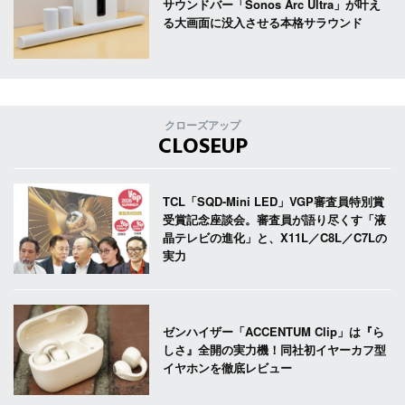
サウンドバー「Sonos Arc Ultra」が叶え
る大画面に没入させる本格サラウンド
クローズアップ
CLOSEUP
TCL「SQD-Mini LED」VGP審査員特別賞
受賞記念座談会。審査員が語り尽くす「液
晶テレビの進化」と、X11L／C8L／C7Lの
実力
ゼンハイザー「ACCENTUM Clip」は『ら
しさ』全開の実力機！同社初イヤーカフ型
イヤホンを徹底レビュー