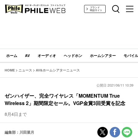
PHILE WEB｜AV/オーディオ/ガジェット
ブランド
特設サイト
ホーム
AV
オーディオ
ヘッドホン
ホームシアター
モバイル
HOME
>
ニュース
>
AV&ホームシアターニュース
公開日 2021/06/11 10:39
ゼンハイザー、完全ワイヤレス「MOMENTUM True
Wireless 2」期間限定セール。VGP金賞3回受賞を記念
8月4日まで
編集部：川田菜月