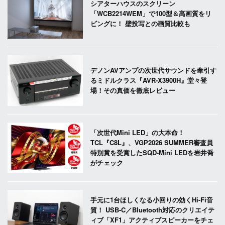
シアターハウスのスクリーン
「WCB2214WEM」で100型＆高画質をリ
ビングに！ 壁投写との画質比較も
デノンAVアンプの次世代サウンドを牽引す
るミドルクラス『AVR-X3900H』堂々登
場！その真価を徹底レビュー
「次世代Mini LED」の大本命！
TCL『C8L』、VGP2026 SUMMER審査員
特別賞を受賞したSQD-Mini LEDを岩井喬
がチェック
手元に1台ほしくなる小回りの効くHi-Fi音
質！ USB-C／Bluetooth対応のクリエイテ
ィブ「XF1」アクティブスピーカーをチェ