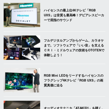
ハイセンスの最上位4Kテレビ「RGB
UXS」は音質も最高峰！デビアレスピーカ
ーで屈指のサウンド
フルデジタルアンプからゲーム、カラオケ
まで。ソフトウェアで「いい音」を支える
ＣＲＩ・ミドルウェアの技術をOTOTENで
体験しよう！
RGB Mini LEDをリードするハイセンスの
フラグシップ4Kテレビ「RGB UXS」の画
質真価に迫る
オーディオテクニカ「AT-MCD1」を聴く。