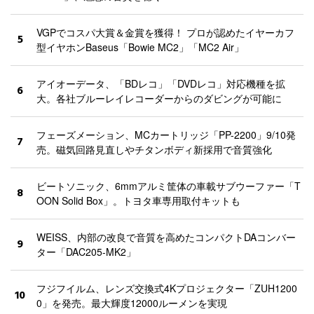
VGPでコスパ大賞＆金賞を獲得！ プロが認めたイヤーカフ
5
型イヤホンBaseus「Bowie MC2」「MC2 Air」
アイオーデータ、「BDレコ」「DVDレコ」対応機種を拡
6
大。各社ブルーレイレコーダーからのダビングが可能に
フェーズメーション、MCカートリッジ「PP-2200」9/10発
7
売。磁気回路見直しやチタンボディ新採用で音質強化
ビートソニック、6mmアルミ筐体の車載サブウーファー「T
8
OON Solid Box」。トヨタ車専用取付キットも
WEISS、内部の改良で音質を高めたコンパクトDAコンバー
9
ター「DAC205-MK2」
フジフイルム、レンズ交換式4Kプロジェクター「ZUH1200
10
0」を発売。最大輝度12000ルーメンを実現