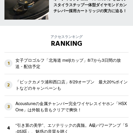
スタイラスチップ一体型ダイヤモンドカン
チレバー採用カートリッジの実力に迫る！
アクセスランキング
RANKING
女子プロゴルフ「北海道 meijiカップ」8/7から3日間の放
1
送・配信予定
「ビックカメラ浦和西口店」8/29オープン 最大20%ポイン
2
トなどのキャンペーンも
Acoustuneの金属チャンバー完全ワイヤレスイヤホン「HSX
3
One」は外観も音もクリアで爽快！
“引き算の美学”、エソテリックの真髄。A級パワーアンプ「S
4
-05XE」、魅惑の音質を聴く