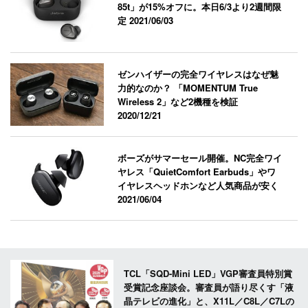
85t」が15%オフに。本日6/3より2週間限
定
2021/06/03
ゼンハイザーの完全ワイヤレスはなぜ魅
力的なのか？ 「MOMENTUM True
Wireless 2」など2機種を検証
2020/12/21
ボーズがサマーセール開催。NC完全ワイ
ヤレス「QuietComfort Earbuds」やワ
イヤレスヘッドホンなど人気商品が安く
2021/06/04
TCL「SQD-Mini LED」VGP審査員特別賞
受賞記念座談会。審査員が語り尽くす「液
晶テレビの進化」と、X11L／C8L／C7Lの