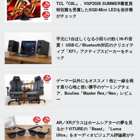
TCL『C8L』、VGP2026 SUMMER審査員
特別賞を受賞したSQD-Mini LEDを岩井喬
がチェック
手元に1台ほしくなる小回りの効くHi-Fi音
質！ USB-C／Bluetooth対応のクリエイテ
ィブ「XF1」アクティブスピーカーをチェ
ック
ゲーマー以外にもオススメ！他と一線を画
す座り心地と使い勝手のゲーミングチェ
ア、Boulies「Master Rex／Neo」レビュ
ー
AR／XRグラスはホームシアターの夢を見
るか？VITUREの「Beast」「Luma
Ultra」をオーディオビジュアル評論家がチ