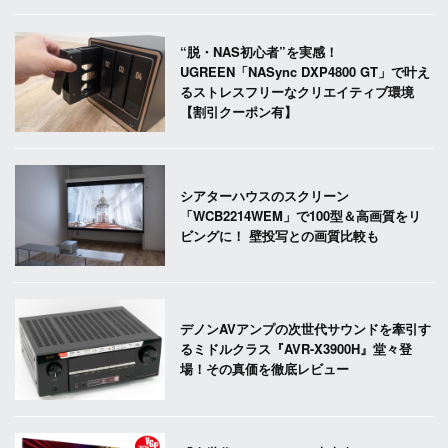
“脱・NAS初心者”を実感！
UGREEN「NASync DXP4800 GT」で叶え
るストレスフリーなクリエイティブ環境
【割引クーポン有】
シアターハウスのスクリーン
「WCB2214WEM」で100型＆高画質をリ
ビングに！ 壁投写との画質比較も
デノンAVアンプの次世代サウンドを牽引す
るミドルクラス『AVR-X3900H』堂々登
場！その真価を徹底レビュー