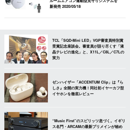
ルームエアコン連動型見守りシステムを
新発売
2020/05/18
TCL「SQD-Mini LED」VGP審査員特別賞
受賞記念座談会。審査員が語り尽くす「液
晶テレビの進化」と、X11L／C8L／C7Lの
実力
ゼンハイザー「ACCENTUM Clip」は『ら
しさ』全開の実力機！同社初イヤーカフ型
イヤホンを徹底レビュー
“Music First”のスピリッツ息づく。イギリ
ス名門・ARCAMの最新プリメインが秘め