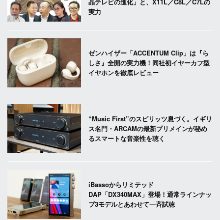
晶テレビの進化」と、X11L／C8L／C7Lの
実力
ゼンハイザー「ACCENTUM Clip」は『ら
しさ』全開の実力機！同社初イヤーカフ型
イヤホンを徹底レビュー
“Music First”のスピリッツ息づく。イギリ
ス名門・ARCAMの最新プリメインが秘め
るスマートな音楽性を聴く
iBassoからリミテッド
DAP「DX340MAX」登場！通常ラインナッ
プ3モデルとあわせて一斉試聴