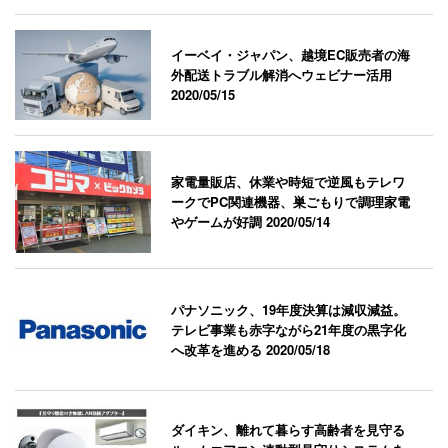
イーベイ・ジャパン、越境EC販売者の海
外配送トラブル解消へウェビナー活用
2020/05/15
家電量販店、休業や時短で逆風もテレワ
ークでPC関連機器、巣ごもりで調理家電
やゲームが好調
2020/05/14
パナソニック、19年度決算は減収減益。
テレビ事業も赤字ながら21年度の黒字化
へ改革を進める
2020/05/18
ダイキン、離れて暮らす高齢者を見守る