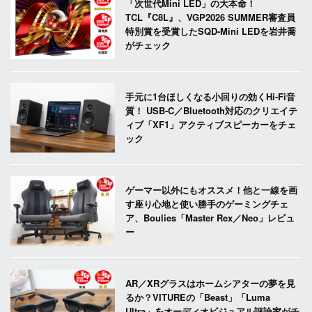
「次世代Mini LED」の大本命！
TCL『C8L』、VGP2026 SUMMER審査員
特別賞を受賞したSQD-Mini LEDを岩井喬
がチェック
手元に1台ほしくなる小回りの効くHi-Fi音
質！ USB-C／Bluetooth対応のクリエイテ
ィブ「XF1」アクティブスピーカーをチェ
ック
ゲーマー以外にもオススメ！他と一線を画
す座り心地と使い勝手のゲーミングチェ
ア、Boulies「Master Rex／Neo」レビュ
ー
AR／XRグラスはホームシアターの夢を見
るか？VITUREの「Beast」「Luma
Ultra」をオーディオビジュアル評論家がチ