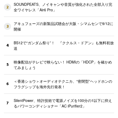
SOUNDPEATS、ノイキャンや音質が強化された全部入り完
2
全ワイヤレス「Air6 Pro」
アキュフェーズの新製品試聴会が大阪・シマムセンで9/12に
3
開催
BS12で“ガンダム祭り”！ 『ククルス・ドアン』も無料初放
4
送
映像配信がテレビで映らない！ HDMIの「HDCP」を確かめ
5
てみましょう
＜香港ショウ＞オーディオテクニカ、“密閉型”ヘッドホンの
6
フラグシップを海外先行発表！
SilentPower、特許技術で電源ノイズを100分の1以下に抑え
7
るパワーコンディショナー「AC iPurifier2」