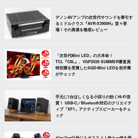
デノンAVアンプの次世代サウンドを牽引す
るミドルクラス『AVR-X3900H』堂々登
場！その真価を徹底レビュー
「次世代Mini LED」の大本命！
TCL『C8L』、VGP2026 SUMMER審査員
特別賞を受賞したSQD-Mini LEDを岩井喬
がチェック
手元に1台ほしくなる小回りの効くHi-Fi音
質！ USB-C／Bluetooth対応のクリエイテ
ィブ「XF1」アクティブスピーカーをチェ
ック
ゲーマー以外にもオススメ！他と一線を画