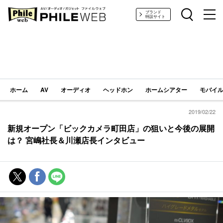
PHILE WEB｜AV/オーディオ/ガジェット
ブランド
特設サイト
ホーム
AV
オーディオ
ヘッドホン
ホームシアター
モバイル
2019/02/22
新規オープン「ビックカメラ町田店」の狙いと今後の展開
は？ 宮嶋社長＆川瀬店長インタビュー