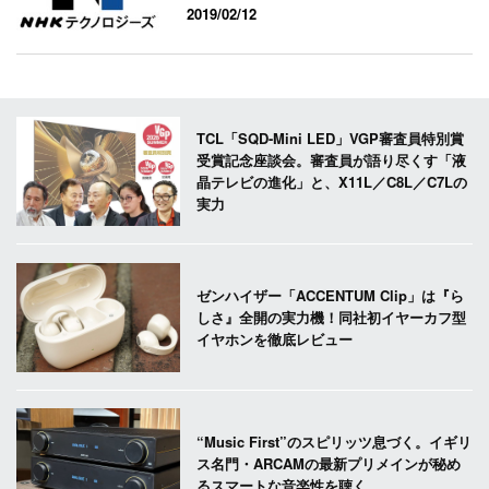
2019/02/12
TCL「SQD-Mini LED」VGP審査員特別賞
受賞記念座談会。審査員が語り尽くす「液
晶テレビの進化」と、X11L／C8L／C7Lの
実力
ゼンハイザー「ACCENTUM Clip」は『ら
しさ』全開の実力機！同社初イヤーカフ型
イヤホンを徹底レビュー
“Music First”のスピリッツ息づく。イギリ
ス名門・ARCAMの最新プリメインが秘め
るスマートな音楽性を聴く