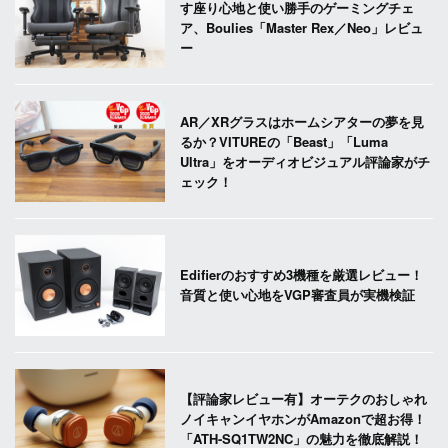
す座り心地と使い勝手のゲーミングチェ
ア、Boulies「Master Rex／Neo」レビュ
ー
AR／XRグラスはホームシアターの夢を見
るか？VITUREの「Beast」「Luma
Ultra」をオーディオビジュアル評論家がチ
ェック！
Edifierのおすすめ3機種を厳選レビュー！
音質と使い心地をVGP審査員が実機検証
【評論家レビュー有】オーテクのおしゃれ
ノイキャンイヤホンがAmazonで超お得！
「ATH-SQ1TW2NC」の魅力を徹底解説！