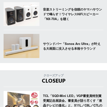
音楽ストリーミングを信頼のヤマハサウン
ドで鳴らす！ワイヤレスHiFiスピーカー
「NX-70A」を聴く
サウンドバー「Sonos Arc Ultra」が叶え
る大画面に没入させる本格サラウンド
クローズアップ
CLOSEUP
TCL「SQD-Mini LED」VGP審査員特別賞
受賞記念座談会。審査員が語り尽くす「液
晶テレビの進化」と、X11L／C8L／C7Lの