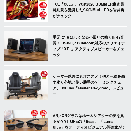
TCL『C8L』、VGP2026 SUMMER審査員
特別賞を受賞したSQD-Mini LEDを岩井喬
がチェック
手元に1台ほしくなる小回りの効くHi-Fi音
質！ USB-C／Bluetooth対応のクリエイテ
ィブ「XF1」アクティブスピーカーをチェ
ック
ゲーマー以外にもオススメ！他と一線を画
す座り心地と使い勝手のゲーミングチェ
ア、Boulies「Master Rex／Neo」レビュ
ー
AR／XRグラスはホームシアターの夢を見
るか？VITUREの「Beast」「Luma
Ultra」をオーディオビジュアル評論家がチ