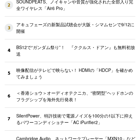
SOUNDPEATS、ノイキャンや音質が強化された全部入り完
2
全ワイヤレス「Air6 Pro」
アキュフェーズの新製品試聴会が大阪・シマムセンで9/12に
3
開催
BS12で“ガンダム祭り”！ 『ククルス・ドアン』も無料初放
4
送
映像配信がテレビで映らない！ HDMIの「HDCP」を確かめ
5
てみましょう
＜香港ショウ＞オーディオテクニカ、“密閉型”ヘッドホンの
6
フラグシップを海外先行発表！
SilentPower、特許技術で電源ノイズを100分の1以下に抑え
7
るパワーコンディショナー「AC iPurifier2」
Cambridge Audio、ネットワークプレーヤー「MXN10」など