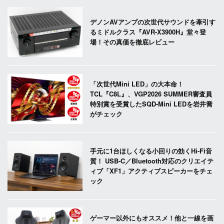
デノンAVアンプの次世代サウンドを牽引す
るミドルクラス『AVR-X3900H』堂々登
場！その真価を徹底レビュー
「次世代Mini LED」の大本命！
TCL『C8L』、VGP2026 SUMMER審査員
特別賞を受賞したSQD-Mini LEDを岩井喬
がチェック
手元に1台ほしくなる小回りの効くHi-Fi音
質！ USB-C／Bluetooth対応のクリエイテ
ィブ「XF1」アクティブスピーカーをチェ
ック
ゲーマー以外にもオススメ！他と一線を画