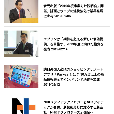
音元出版「2019年度事業方針説明会」開
催。誌面とウェブの連携強化で業界発展
に寄与
2019/02/06
エプソンは「期待を超える新しい価値提
供」を目指す。2019年度に向けた抱負を
発表
2019/02/14
訪日外国人必須のショッピングサポート
アプリ「Payke」とは？ 30万点以上の商
品情報表示でインバウンド消費を加速
2019/02/12
NHKメディアテクノロジーとNHKアイテ
ックが合併。新技術分野に対応する新会
社「NHKテクノロジーズ」発足へ