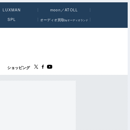
LUXMAN
moon／ATOLL
SPL
オーディオ買取
byオーディオランド
ス
ショッピング