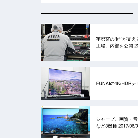
宇都宮の“匠”が支
工場」内部を公開
2
FUNAIの4K/H
シャープ、画質・音質を
など3機種
2017/06/