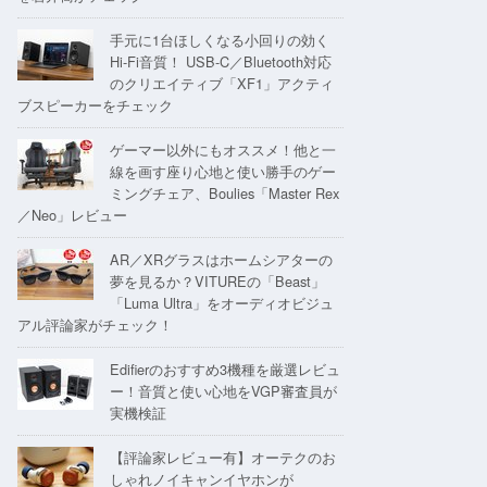
手元に1台ほしくなる小回りの効く
Hi-Fi音質！ USB-C／Bluetooth対応
のクリエイティブ「XF1」アクティ
ブスピーカーをチェック
ゲーマー以外にもオススメ！他と一
線を画す座り心地と使い勝手のゲー
ミングチェア、Boulies「Master Rex
／Neo」レビュー
AR／XRグラスはホームシアターの
夢を見るか？VITUREの「Beast」
「Luma Ultra」をオーディオビジュ
アル評論家がチェック！
Edifierのおすすめ3機種を厳選レビュ
ー！音質と使い心地をVGP審査員が
実機検証
【評論家レビュー有】オーテクのお
しゃれノイキャンイヤホンが