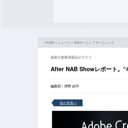
HOME
>
ニュース
>
AV&ホームシアターニュース
最新の業務用製品がズラリ
After NAB Showレポート
編集部：押野 由宇
前の写真へ