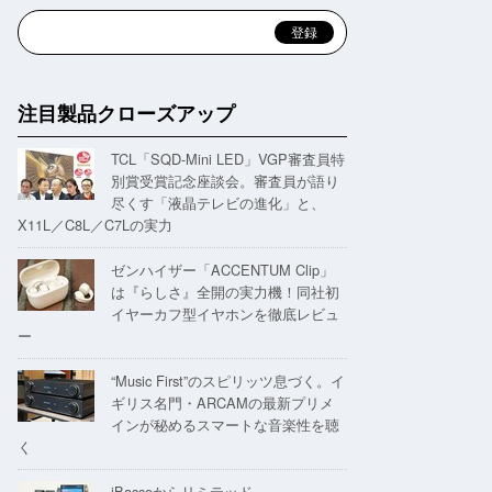
注目製品クローズアップ
TCL「SQD-Mini LED」VGP審査員特
別賞受賞記念座談会。審査員が語り
尽くす「液晶テレビの進化」と、
X11L／C8L／C7Lの実力
ゼンハイザー「ACCENTUM Clip」
は『らしさ』全開の実力機！同社初
イヤーカフ型イヤホンを徹底レビュ
ー
“Music First”のスピリッツ息づく。イ
ギリス名門・ARCAMの最新プリメ
インが秘めるスマートな音楽性を聴
く
iBassoからリミテッド