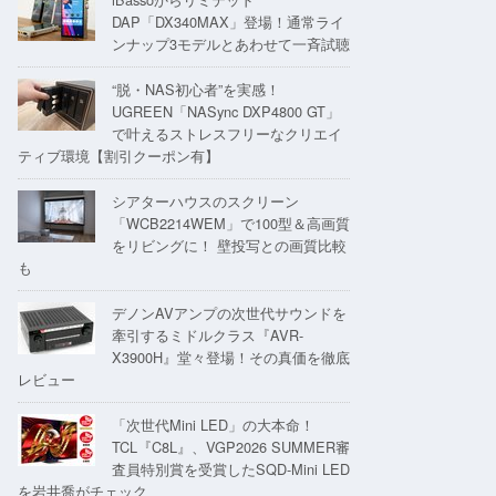
DAP「DX340MAX」登場！通常ライ
ンナップ3モデルとあわせて一斉試聴
“脱・NAS初心者”を実感！
UGREEN「NASync DXP4800 GT」
で叶えるストレスフリーなクリエイ
ティブ環境【割引クーポン有】
シアターハウスのスクリーン
「WCB2214WEM」で100型＆高画質
をリビングに！ 壁投写との画質比較
も
デノンAVアンプの次世代サウンドを
牽引するミドルクラス『AVR-
X3900H』堂々登場！その真価を徹底
レビュー
「次世代Mini LED」の大本命！
TCL『C8L』、VGP2026 SUMMER審
査員特別賞を受賞したSQD-Mini LED
を岩井喬がチェック