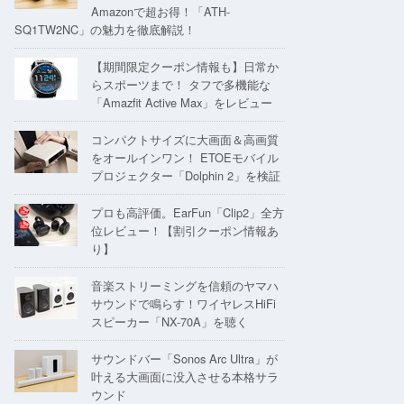
Amazonで超お得！「ATH-
SQ1TW2NC」の魅力を徹底解説！
【期間限定クーポン情報も】日常か
らスポーツまで！ タフで多機能な
「Amazfit Active Max」をレビュー
コンパクトサイズに大画面＆高画質
をオールインワン！ ETOEモバイル
プロジェクター「Dolphin 2」を検証
プロも高評価。EarFun「Clip2」全方
位レビュー！【割引クーポン情報あ
り】
音楽ストリーミングを信頼のヤマハ
サウンドで鳴らす！ワイヤレスHiFi
スピーカー「NX-70A」を聴く
サウンドバー「Sonos Arc Ultra」が
叶える大画面に没入させる本格サラ
ウンド