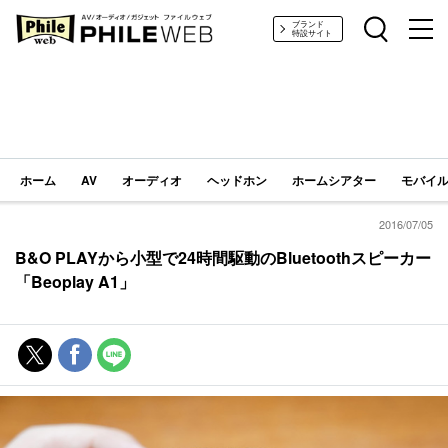
PHILE WEB｜AV/オーディオ/ガジェット
ブランド
特設サイト
ホーム
AV
オーディオ
ヘッドホン
ホームシアター
モバイル
2016/07/05
B&O PLAYから小型で24時間駆動のBluetoothスピーカー
「Beoplay A1」