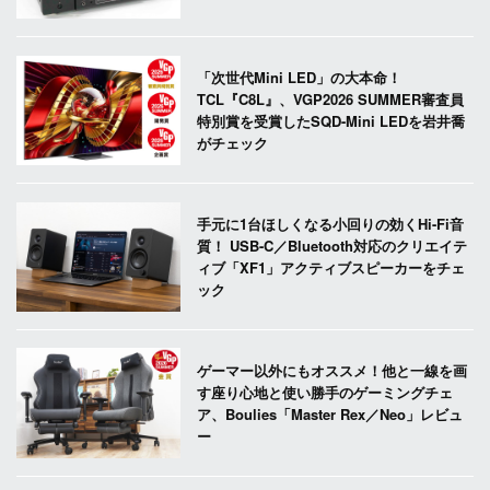
「次世代Mini LED」の大本命！
TCL『C8L』、VGP2026 SUMMER審査員
特別賞を受賞したSQD-Mini LEDを岩井喬
がチェック
手元に1台ほしくなる小回りの効くHi-Fi音
質！ USB-C／Bluetooth対応のクリエイテ
ィブ「XF1」アクティブスピーカーをチェ
ック
ゲーマー以外にもオススメ！他と一線を画
す座り心地と使い勝手のゲーミングチェ
ア、Boulies「Master Rex／Neo」レビュ
ー