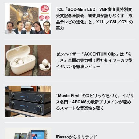
TCL「SQD-Mini LED」VGP審査員特別賞
受賞記念座談会。審査員が語り尽くす「液
晶テレビの進化」と、X11L／C8L／C7Lの
実力
ゼンハイザー「ACCENTUM Clip」は『ら
しさ』全開の実力機！同社初イヤーカフ型
イヤホンを徹底レビュー
“Music First”のスピリッツ息づく。イギリ
ス名門・ARCAMの最新プリメインが秘め
るスマートな音楽性を聴く
iBassoからリミテッド