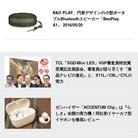
B&O PLAY、円形デザインの小型ポータ
ブルBluetoothスピーカー「BeoPlay
A1」
2016/05/20
TCL「SQD-Mini LED」VGP審査員特別賞
受賞記念座談会。審査員が語り尽くす「液
晶テレビの進化」と、X11L／C8L／C7Lの
実力
ゼンハイザー「ACCENTUM Clip」は『ら
しさ』全開の実力機！同社初イヤーカフ型
イヤホンを徹底レビュー