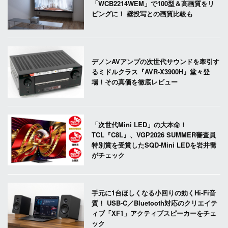
「WCB2214WEM」で100型＆高画質をリ
ビングに！ 壁投写との画質比較も
デノンAVアンプの次世代サウンドを牽引す
るミドルクラス『AVR-X3900H』堂々登
場！その真価を徹底レビュー
「次世代Mini LED」の大本命！
TCL『C8L』、VGP2026 SUMMER審査員
特別賞を受賞したSQD-Mini LEDを岩井喬
がチェック
手元に1台ほしくなる小回りの効くHi-Fi音
質！ USB-C／Bluetooth対応のクリエイテ
ィブ「XF1」アクティブスピーカーをチェ
ック