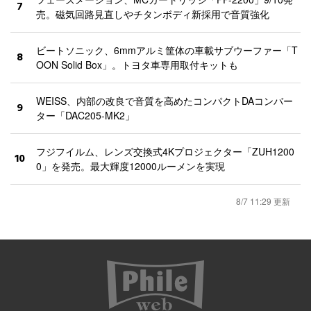
7
売。磁気回路見直しやチタンボディ新採用で音質強化
ビートソニック、6mmアルミ筐体の車載サブウーファー「T
8
OON Solid Box」。トヨタ車専用取付キットも
WEISS、内部の改良で音質を高めたコンパクトDAコンバー
9
ター「DAC205-MK2」
フジフイルム、レンズ交換式4Kプロジェクター「ZUH1200
10
0」を発売。最大輝度12000ルーメンを実現
8/7 11:29 更新