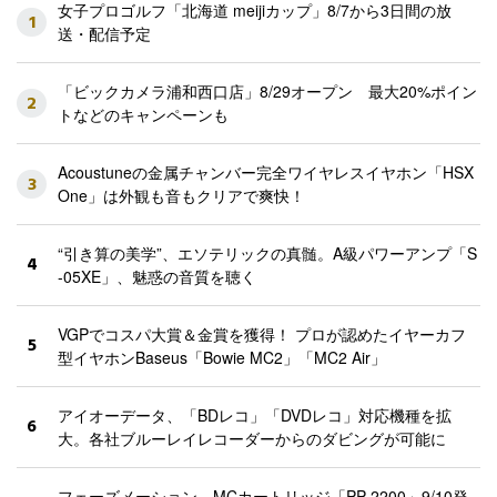
女子プロゴルフ「北海道 meijiカップ」8/7から3日間の放
1
送・配信予定
「ビックカメラ浦和西口店」8/29オープン 最大20%ポイン
2
トなどのキャンペーンも
Acoustuneの金属チャンバー完全ワイヤレスイヤホン「HSX
3
One」は外観も音もクリアで爽快！
“引き算の美学”、エソテリックの真髄。A級パワーアンプ「S
4
-05XE」、魅惑の音質を聴く
VGPでコスパ大賞＆金賞を獲得！ プロが認めたイヤーカフ
5
型イヤホンBaseus「Bowie MC2」「MC2 Air」
アイオーデータ、「BDレコ」「DVDレコ」対応機種を拡
6
大。各社ブルーレイレコーダーからのダビングが可能に
フェーズメーション、MCカートリッジ「PP-2200」9/10発