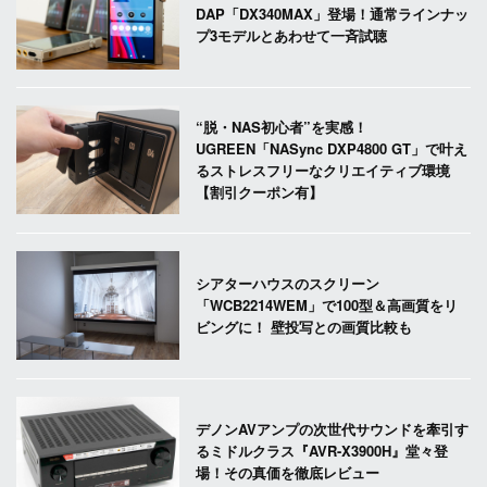
DAP「DX340MAX」登場！通常ラインナッ
プ3モデルとあわせて一斉試聴
“脱・NAS初心者”を実感！
UGREEN「NASync DXP4800 GT」で叶え
るストレスフリーなクリエイティブ環境
【割引クーポン有】
シアターハウスのスクリーン
「WCB2214WEM」で100型＆高画質をリ
ビングに！ 壁投写との画質比較も
デノンAVアンプの次世代サウンドを牽引す
るミドルクラス『AVR-X3900H』堂々登
場！その真価を徹底レビュー