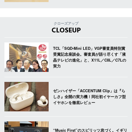
クローズアップ
CLOSEUP
TCL「SQD-Mini LED」VGP審査員特別賞
受賞記念座談会。審査員が語り尽くす「液
晶テレビの進化」と、X11L／C8L／C7Lの
実力
ゼンハイザー「ACCENTUM Clip」は『ら
しさ』全開の実力機！同社初イヤーカフ型
イヤホンを徹底レビュー
“Music First”のスピリッツ息づく。イギリ