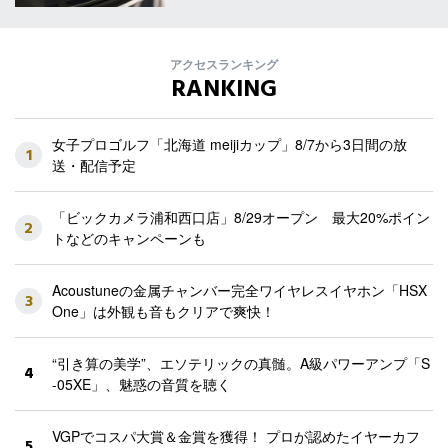
アクセスランキング
RANKING
女子プロゴルフ「北海道 meijiカップ」8/7から3日間の放
1
送・配信予定
「ビックカメラ浦和西口店」8/29オープン 最大20%ポイン
2
トなどのキャンペーンも
Acoustuneの金属チャンバー完全ワイヤレスイヤホン「HSX
3
One」は外観も音もクリアで爽快！
“引き算の美学”、エソテリックの真髄。A級パワーアンプ「S
4
-05XE」、魅惑の音質を聴く
VGPでコスパ大賞＆金賞を獲得！ プロが認めたイヤーカフ
5