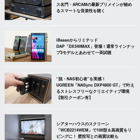
ス名門・ARCAMの最新プリメインが秘め
るスマートな音楽性を聴く
iBassoからリミテッド
DAP「DX340MAX」登場！通常ラインナッ
プ3モデルとあわせて一斉試聴
“脱・NAS初心者”を実感！
UGREEN「NASync DXP4800 GT」で叶え
るストレスフリーなクリエイティブ環境
【割引クーポン有】
シアターハウスのスクリーン
「WCB2214WEM」で100型＆高画質をリ
ビングに！ 壁投写との画質比較も