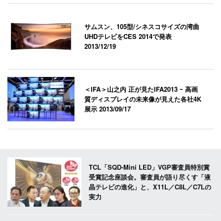
サムスン、105型/シネスコサイズの湾曲
UHDテレビをCES 2014で発表
2013/12/19
＜IFA＞山之内 正が見たIFA2013 ｰ 高画
質ディスプレイの未来像が見えた各社4K
展示
2013/09/17
TCL「SQD-Mini LED」VGP審査員特別賞
受賞記念座談会。審査員が語り尽くす「液
晶テレビの進化」と、X11L／C8L／C7Lの
実力