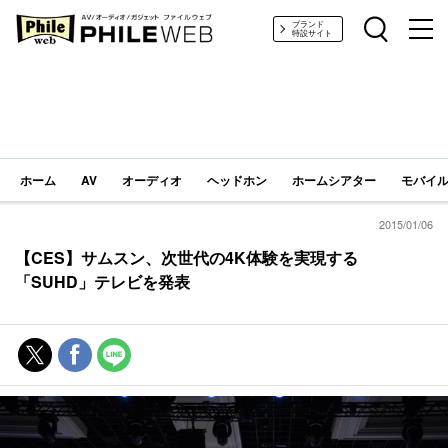
PHILE WEB｜AV/オーディオ/ガジェット
ブランド
特設サイト
ホーム
AV
オーディオ
ヘッドホン
ホームシアター
モバイル
2015/01/06
【CES】サムスン、次世代の4K体験を実現する
「SUHD」テレビを発表