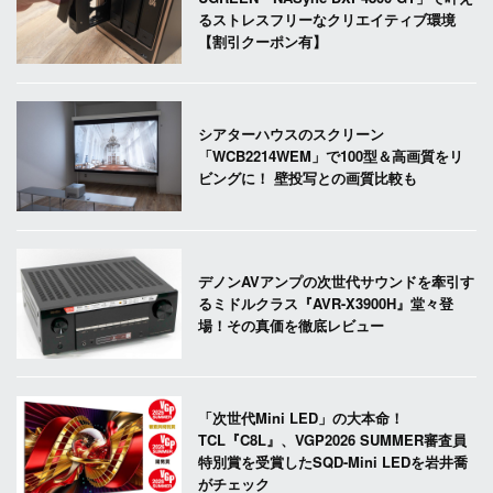
るストレスフリーなクリエイティブ環境
【割引クーポン有】
シアターハウスのスクリーン
「WCB2214WEM」で100型＆高画質をリ
ビングに！ 壁投写との画質比較も
デノンAVアンプの次世代サウンドを牽引す
るミドルクラス『AVR-X3900H』堂々登
場！その真価を徹底レビュー
「次世代Mini LED」の大本命！
TCL『C8L』、VGP2026 SUMMER審査員
特別賞を受賞したSQD-Mini LEDを岩井喬
がチェック