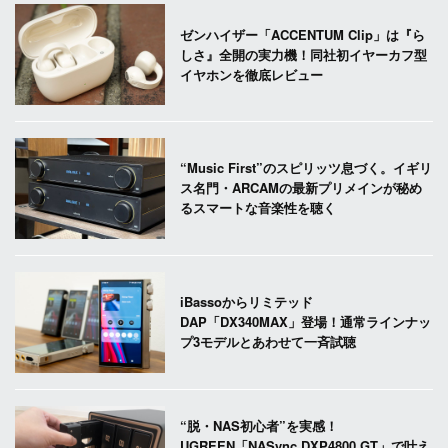
ゼンハイザー「ACCENTUM Clip」は『ら
しさ』全開の実力機！同社初イヤーカフ型
イヤホンを徹底レビュー
“Music First”のスピリッツ息づく。イギリ
ス名門・ARCAMの最新プリメインが秘め
るスマートな音楽性を聴く
iBassoからリミテッド
DAP「DX340MAX」登場！通常ラインナッ
プ3モデルとあわせて一斉試聴
“脱・NAS初心者”を実感！
UGREEN「NASync DXP4800 GT」で叶え