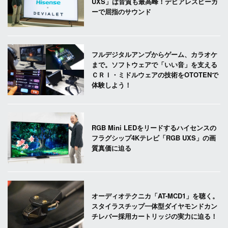
UXS」は音質も最高峰！デビアレスピーカ
ーで屈指のサウンド
フルデジタルアンプからゲーム、カラオケ
まで。ソフトウェアで「いい音」を支える
ＣＲＩ・ミドルウェアの技術をOTOTENで
体験しよう！
RGB Mini LEDをリードするハイセンスの
フラグシップ4Kテレビ「RGB UXS」の画
質真価に迫る
オーディオテクニカ「AT-MCD1」を聴く。
スタイラスチップ一体型ダイヤモンドカン
チレバー採用カートリッジの実力に迫る！