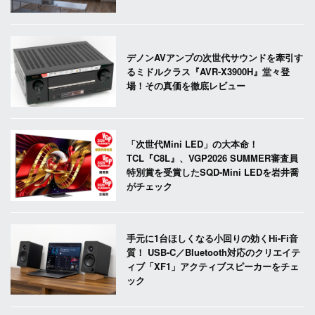
デノンAVアンプの次世代サウンドを牽引す
るミドルクラス『AVR-X3900H』堂々登
場！その真価を徹底レビュー
「次世代Mini LED」の大本命！
TCL『C8L』、VGP2026 SUMMER審査員
特別賞を受賞したSQD-Mini LEDを岩井喬
がチェック
手元に1台ほしくなる小回りの効くHi-Fi音
質！ USB-C／Bluetooth対応のクリエイテ
ィブ「XF1」アクティブスピーカーをチェ
ック