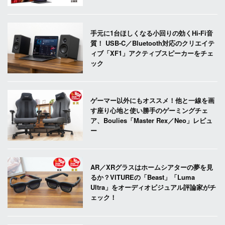
手元に1台ほしくなる小回りの効くHi-Fi音
質！ USB-C／Bluetooth対応のクリエイテ
ィブ「XF1」アクティブスピーカーをチェ
ック
ゲーマー以外にもオススメ！他と一線を画
す座り心地と使い勝手のゲーミングチェ
ア、Boulies「Master Rex／Neo」レビュ
ー
AR／XRグラスはホームシアターの夢を見
るか？VITUREの「Beast」「Luma
Ultra」をオーディオビジュアル評論家がチ
ェック！