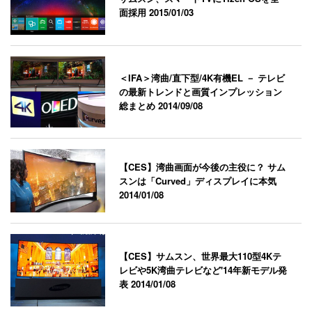
面採用
2015/01/03
＜IFA＞湾曲/直下型/4K有機EL － テレビ
の最新トレンドと画質インプレッション
総まとめ
2014/09/08
【CES】湾曲画面が今後の主役に？ サム
スンは「Curved」ディスプレイに本気
2014/01/08
【CES】サムスン、世界最大110型4Kテ
レビや5K湾曲テレビなど'14年新モデル発
表
2014/01/08