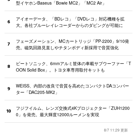
型イヤホンBaseus「Bowie MC2」「MC2 Air」
アイオーデータ、「BDレコ」「DVDレコ」対応機種を拡
6
大。各社ブルーレイレコーダーからのダビングが可能に
フェーズメーション、MCカートリッジ「PP-2200」9/10発
7
売。磁気回路見直しやチタンボディ新採用で音質強化
ビートソニック、6mmアルミ筐体の車載サブウーファー「T
8
OON Solid Box」。トヨタ車専用取付キットも
WEISS、内部の改良で音質を高めたコンパクトDAコンバー
9
ター「DAC205-MK2」
フジフイルム、レンズ交換式4Kプロジェクター「ZUH1200
10
0」を発売。最大輝度12000ルーメンを実現
8/7 11:29 更新