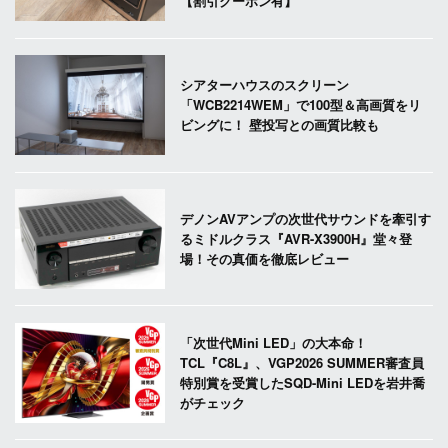
【割引クーポン有】
シアターハウスのスクリーン
「WCB2214WEM」で100型＆高画質をリ
ビングに！ 壁投写との画質比較も
デノンAVアンプの次世代サウンドを牽引す
るミドルクラス『AVR-X3900H』堂々登
場！その真価を徹底レビュー
「次世代Mini LED」の大本命！
TCL『C8L』、VGP2026 SUMMER審査員
特別賞を受賞したSQD-Mini LEDを岩井喬
がチェック