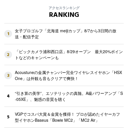
アクセスランキング
RANKING
女子プロゴルフ「北海道 meijiカップ」8/7から3日間の放
1
送・配信予定
「ビックカメラ浦和西口店」8/29オープン 最大20%ポイン
2
トなどのキャンペーンも
Acoustuneの金属チャンバー完全ワイヤレスイヤホン「HSX
3
One」は外観も音もクリアで爽快！
“引き算の美学”、エソテリックの真髄。A級パワーアンプ「S
4
-05XE」、魅惑の音質を聴く
VGPでコスパ大賞＆金賞を獲得！ プロが認めたイヤーカフ
5
型イヤホンBaseus「Bowie MC2」「MC2 Air」