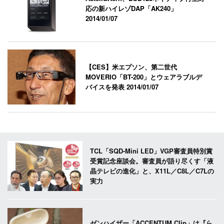
応の新ハイレゾDAP「AK240」
2014/01/07
【CES】米エプソン、第二世代
MOVERIO「BT-200」とウェアラブルデ
バイスを発表
2014/01/07
TCL「SQD-Mini LED」VGP審査員特別賞
受賞記念座談会。審査員が語り尽くす「液
晶テレビの進化」と、X11L／C8L／C7Lの
実力
ゼンハイザー「ACCENTUM Clip」は『ら