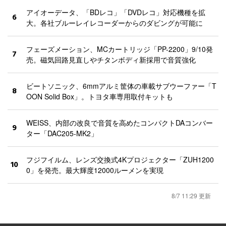
アイオーデータ、「BDレコ」「DVDレコ」対応機種を拡
6
大。各社ブルーレイレコーダーからのダビングが可能に
フェーズメーション、MCカートリッジ「PP-2200」9/10発
7
売。磁気回路見直しやチタンボディ新採用で音質強化
ビートソニック、6mmアルミ筐体の車載サブウーファー「T
8
OON Solid Box」。トヨタ車専用取付キットも
WEISS、内部の改良で音質を高めたコンパクトDAコンバー
9
ター「DAC205-MK2」
フジフイルム、レンズ交換式4Kプロジェクター「ZUH1200
10
0」を発売。最大輝度12000ルーメンを実現
8/7 11:29 更新