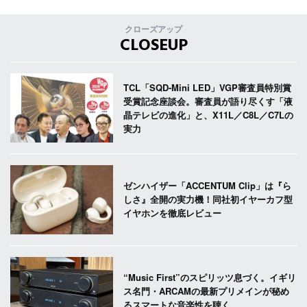
クローズアップ
CLOSEUP
TCL「SQD-Mini LED」VGP審査員特別賞
受賞記念座談会。審査員が語り尽くす「液
晶テレビの進化」と、X11L／C8L／C7Lの
実力
ゼンハイザー「ACCENTUM Clip」は『ら
しさ』全開の実力機！同社初イヤーカフ型
イヤホンを徹底レビュー
“Music First”のスピリッツ息づく。イギリ
ス名門・ARCAMの最新プリメインが秘め
るスマートな音楽性を聴く