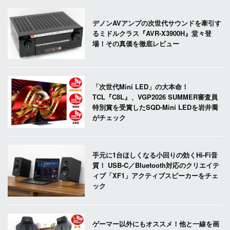
デノンAVアンプの次世代サウンドを牽引す
るミドルクラス『AVR-X3900H』堂々登
場！その真価を徹底レビュー
「次世代Mini LED」の大本命！
TCL『C8L』、VGP2026 SUMMER審査員
特別賞を受賞したSQD-Mini LEDを岩井喬
がチェック
手元に1台ほしくなる小回りの効くHi-Fi音
質！ USB-C／Bluetooth対応のクリエイテ
ィブ「XF1」アクティブスピーカーをチェ
ック
ゲーマー以外にもオススメ！他と一線を画