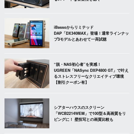
iBassoからリミテッド
DAP「DX340MAX」登場！通常ラインナッ
プ3モデルとあわせて一斉試聴
“脱・NAS初心者”を実感！
UGREEN「NASync DXP4800 GT」で叶え
るストレスフリーなクリエイティブ環境
【割引クーポン有】
シアターハウスのスクリーン
「WCB2214WEM」で100型＆高画質をリ
ビングに！ 壁投写との画質比較も