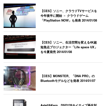
【CES】ソニー、クラウドTVサービスを
今年後半に開始 － クラウドゲーム
「PlayStation NOW」も発表
2014/01/08
【CES】ソニー、生活空間を変える4K超
短焦点プロジェクター「Life space UX」
を今夏発売
2014/01/08
【CES】MONSTER、「DNA PRO」の
Bluetoothモデルなどを発表
2014/01/07
Astell&Kern、DSD128ネイティブ再生対