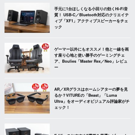
手元に1台ほしくなる小回りの効くHi-Fi音
質！ USB-C／Bluetooth対応のクリエイテ
ィブ「XF1」アクティブスピーカーをチェ
ック
ゲーマー以外にもオススメ！他と一線を画
す座り心地と使い勝手のゲーミングチェ
ア、Boulies「Master Rex／Neo」レビュ
ー
AR／XRグラスはホームシアターの夢を見
るか？VITUREの「Beast」「Luma
Ultra」をオーディオビジュアル評論家がチ
ェック！