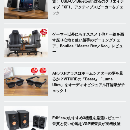
質！ USB-C／Bluetooth対応のクリエイテ
ィブ「XF1」アクティブスピーカーをチェ
ック
ゲーマー以外にもオススメ！他と一線を画
す座り心地と使い勝手のゲーミングチェ
ア、Boulies「Master Rex／Neo」レビュ
ー
AR／XRグラスはホームシアターの夢を見
るか？VITUREの「Beast」「Luma
Ultra」をオーディオビジュアル評論家がチ
ェック！
Edifierのおすすめ3機種を厳選レビュー！
音質と使い心地をVGP審査員が実機検証