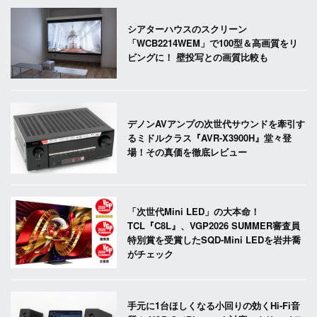
シアターハウスのスクリーン
「WCB2214WEM」で100型＆高画質をリ
ビングに！ 壁投写との画質比較も
デノンAVアンプの次世代サウンドを牽引す
るミドルクラス『AVR-X3900H』堂々登
場！その真価を徹底レビュー
「次世代Mini LED」の大本命！
TCL『C8L』、VGP2026 SUMMER審査員
特別賞を受賞したSQD-Mini LEDを岩井喬
がチェック
手元に1台ほしくなる小回りの効くHi-Fi音