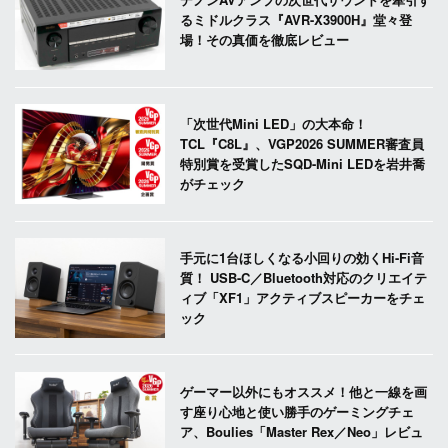
るミドルクラス『AVR-X3900H』堂々登
場！その真価を徹底レビュー
「次世代Mini LED」の大本命！
TCL『C8L』、VGP2026 SUMMER審査員
特別賞を受賞したSQD-Mini LEDを岩井喬
がチェック
手元に1台ほしくなる小回りの効くHi-Fi音
質！ USB-C／Bluetooth対応のクリエイテ
ィブ「XF1」アクティブスピーカーをチェ
ック
ゲーマー以外にもオススメ！他と一線を画
す座り心地と使い勝手のゲーミングチェ
ア、Boulies「Master Rex／Neo」レビュ