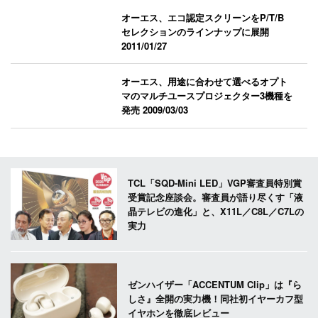
オーエス、エコ認定スクリーンをP/T/B
セレクションのラインナップに展開
2011/01/27
オーエス、用途に合わせて選べるオプト
マのマルチユースプロジェクター3機種を
発売
2009/03/03
TCL「SQD-Mini LED」VGP審査員特別賞
受賞記念座談会。審査員が語り尽くす「液
晶テレビの進化」と、X11L／C8L／C7Lの
実力
ゼンハイザー「ACCENTUM Clip」は『ら
しさ』全開の実力機！同社初イヤーカフ型
イヤホンを徹底レビュー