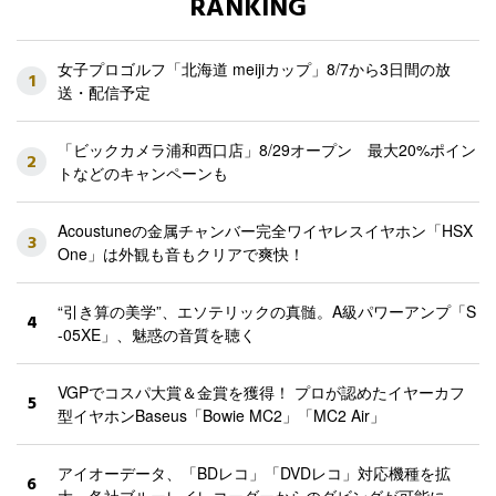
RANKING
女子プロゴルフ「北海道 meijiカップ」8/7から3日間の放
1
送・配信予定
「ビックカメラ浦和西口店」8/29オープン 最大20%ポイン
2
トなどのキャンペーンも
Acoustuneの金属チャンバー完全ワイヤレスイヤホン「HSX
3
One」は外観も音もクリアで爽快！
“引き算の美学”、エソテリックの真髄。A級パワーアンプ「S
4
-05XE」、魅惑の音質を聴く
VGPでコスパ大賞＆金賞を獲得！ プロが認めたイヤーカフ
5
型イヤホンBaseus「Bowie MC2」「MC2 Air」
アイオーデータ、「BDレコ」「DVDレコ」対応機種を拡
6