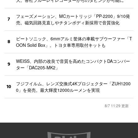
大。各社ブルーレイレコーダーからのダビングが可能に
フェーズメーション、MCカートリッジ「PP-2200」9/10発
7
売。磁気回路見直しやチタンボディ新採用で音質強化
ビートソニック、6mmアルミ筐体の車載サブウーファー「T
8
OON Solid Box」。トヨタ車専用取付キットも
WEISS、内部の改良で音質を高めたコンパクトDAコンバー
9
ター「DAC205-MK2」
フジフイルム、レンズ交換式4Kプロジェクター「ZUH1200
10
0」を発売。最大輝度12000ルーメンを実現
8/7 11:29 更新