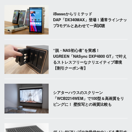
iBassoからリミテッド
DAP「DX340MAX」登場！通常ラインナッ
プ3モデルとあわせて一斉試聴
“脱・NAS初心者”を実感！
UGREEN「NASync DXP4800 GT」で叶え
るストレスフリーなクリエイティブ環境
【割引クーポン有】
シアターハウスのスクリーン
「WCB2214WEM」で100型＆高画質をリ
ビングに！ 壁投写との画質比較も
デノンAVアンプの次世代サウンドを牽引す