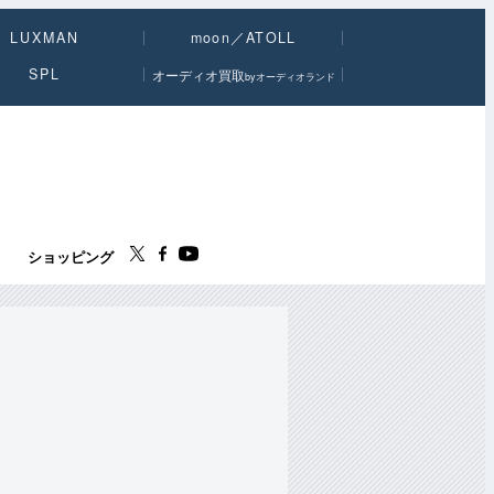
LUXMAN
moon／ATOLL
SPL
オーディオ買取
byオーディオランド
ス
ショッピング