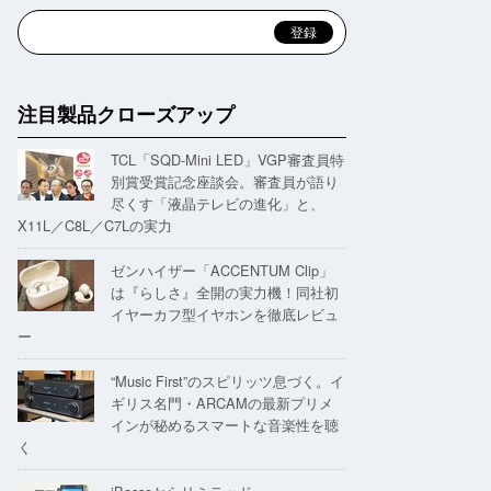
注目製品クローズアップ
TCL「SQD-Mini LED」VGP審査員特
別賞受賞記念座談会。審査員が語り
尽くす「液晶テレビの進化」と、
X11L／C8L／C7Lの実力
ゼンハイザー「ACCENTUM Clip」
は『らしさ』全開の実力機！同社初
イヤーカフ型イヤホンを徹底レビュ
ー
“Music First”のスピリッツ息づく。イ
ギリス名門・ARCAMの最新プリメ
インが秘めるスマートな音楽性を聴
く