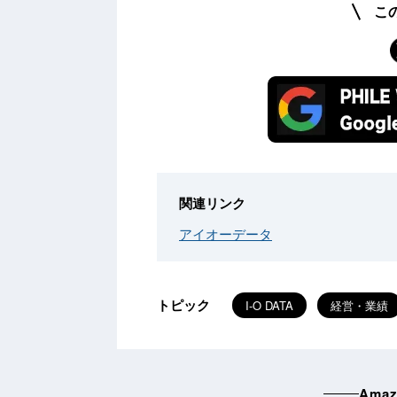
こ
関連リンク
アイオーデータ
トピック
I-O DATA
経営・業績