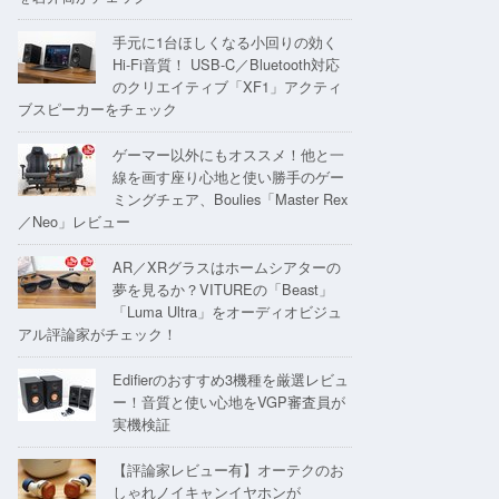
手元に1台ほしくなる小回りの効く
Hi-Fi音質！ USB-C／Bluetooth対応
のクリエイティブ「XF1」アクティ
ブスピーカーをチェック
ゲーマー以外にもオススメ！他と一
線を画す座り心地と使い勝手のゲー
ミングチェア、Boulies「Master Rex
／Neo」レビュー
AR／XRグラスはホームシアターの
夢を見るか？VITUREの「Beast」
「Luma Ultra」をオーディオビジュ
アル評論家がチェック！
Edifierのおすすめ3機種を厳選レビュ
ー！音質と使い心地をVGP審査員が
実機検証
【評論家レビュー有】オーテクのお
しゃれノイキャンイヤホンが