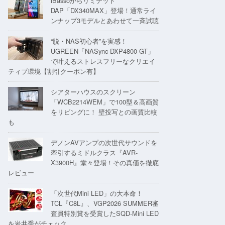
iBassoからリミテッド
DAP「DX340MAX」登場！通常ライ
ンナップ3モデルとあわせて一斉試聴
“脱・NAS初心者”を実感！
UGREEN「NASync DXP4800 GT」
で叶えるストレスフリーなクリエイ
ティブ環境【割引クーポン有】
シアターハウスのスクリーン
「WCB2214WEM」で100型＆高画質
をリビングに！ 壁投写との画質比較
も
デノンAVアンプの次世代サウンドを
牽引するミドルクラス『AVR-
X3900H』堂々登場！その真価を徹底
レビュー
「次世代Mini LED」の大本命！
TCL『C8L』、VGP2026 SUMMER審
査員特別賞を受賞したSQD-Mini LED
を岩井喬がチェック