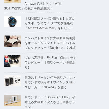
Amazonで超お得！「ATH-
SQ1TW2NC」の魅力を徹底解説！
【期間限定クーポン情報も】日常か
らスポーツまで！ タフで多機能な
「Amazfit Active Max」をレビュー
コンパクトサイズに大画面＆高画質
をオールインワン！ ETOEモバイル
プロジェクター「Dolphin 2」を検証
プロも高評価。EarFun「Clip2」全方
位レビュー！【割引クーポン情報あ
り】
音楽ストリーミングを信頼のヤマハ
サウンドで鳴らす！ワイヤレスHiFi
スピーカー「NX-70A」を聴く
サウンドバー「Sonos Arc Ultra」が
叶える大画面に没入させる本格サラ
ウンド