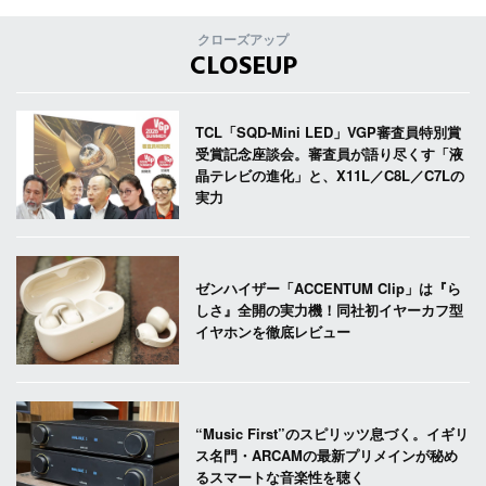
クローズアップ
CLOSEUP
TCL「SQD-Mini LED」VGP審査員特別賞
受賞記念座談会。審査員が語り尽くす「液
晶テレビの進化」と、X11L／C8L／C7Lの
実力
ゼンハイザー「ACCENTUM Clip」は『ら
しさ』全開の実力機！同社初イヤーカフ型
イヤホンを徹底レビュー
“Music First”のスピリッツ息づく。イギリ
ス名門・ARCAMの最新プリメインが秘め
るスマートな音楽性を聴く