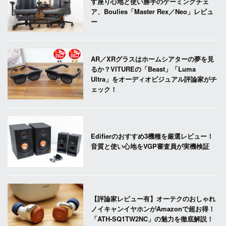
す座り心地と使い勝手のゲーミングチェ
ア、Boulies「Master Rex／Neo」レビュ
ー
AR／XRグラスはホームシアターの夢を見
るか？VITUREの「Beast」「Luma
Ultra」をオーディオビジュアル評論家がチ
ェック！
Edifierのおすすめ3機種を厳選レビュー！
音質と使い心地をVGP審査員が実機検証
【評論家レビュー有】オーテクのおしゃれ
ノイキャンイヤホンがAmazonで超お得！
「ATH-SQ1TW2NC」の魅力を徹底解説！