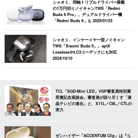
シャオミ、同軸トリプルドライバー搭載
の1万円切りノイキャンTWS「Redmi
Buds 6 Pro」。デュアルドライバー機
「Redmi Buds 6」も
2025/01/23
シャオミ、インナーイヤー型ノイキャン
TWS「Xiaomi Buds 5」。aptX
LosslessやLC3コーデックにも対応
2024/10/10
TCL「SQD-Mini LED」VGP審査員特別賞
受賞記念座談会。審査員が語り尽くす「液
晶テレビの進化」と、X11L／C8L／C7Lの
実力
ゼンハイザー「ACCENTUM Clip」は『ら