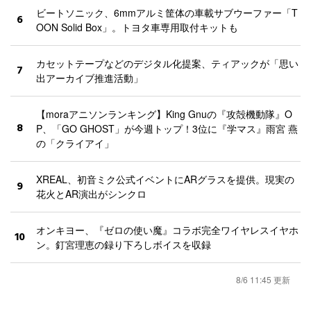
ビートソニック、6mmアルミ筐体の車載サブウーファー「T
6
OON Solid Box」。トヨタ車専用取付キットも
カセットテープなどのデジタル化提案、ティアックが「思い
7
出アーカイブ推進活動」
【moraアニソンランキング】King Gnuの『攻殻機動隊』O
8
P、「GO GHOST」が今週トップ！3位に『学マス』雨宮 燕
の「クライアイ」
XREAL、初音ミク公式イベントにARグラスを提供。現実の
9
花火とAR演出がシンクロ
オンキヨー、『ゼロの使い魔』コラボ完全ワイヤレスイヤホ
10
ン。釘宮理恵の録り下ろしボイスを収録
8/6 11:45 更新