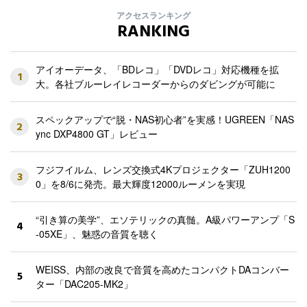
アクセスランキング
RANKING
アイオーデータ、「BDレコ」「DVDレコ」対応機種を拡
1
大。各社ブルーレイレコーダーからのダビングが可能に
スペックアップで“脱・NAS初心者”を実感！UGREEN「NAS
2
ync DXP4800 GT」レビュー
フジフイルム、レンズ交換式4Kプロジェクター「ZUH1200
3
0」を8/6に発売。最大輝度12000ルーメンを実現
“引き算の美学”、エソテリックの真髄。A級パワーアンプ「S
4
-05XE」、魅惑の音質を聴く
WEISS、内部の改良で音質を高めたコンパクトDAコンバー
5
ター「DAC205-MK2」