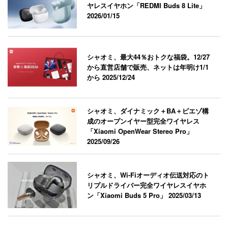
ヤレスイヤホン「REDMI Buds 8 Lite」
2026/01/15
シャオミ、最大44％おトクな福袋。12/27
から直営店舗で販売、ネットは年明け1/1
から
2025/12/24
シャオミ、ダイナミック＋BA＋ピエゾ構
成のオープンイヤー型完全ワイヤレス
「Xiaomi OpenWear Stereo Pro」
2025/09/26
シャオミ、Wi-Fiオーディオ伝送対応のト
リプルドライバー完全ワイヤレスイヤホ
ン「Xiaomi Buds 5 Pro」
2025/03/13