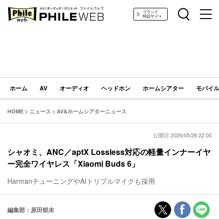
PHILE WEB｜AV/オーディオ/ガジェット
ブランド
特設サイト
ホーム
AV
オーディオ
ヘッドホン
ホームシアター
モバイル
HOME
>
ニュース
>
AV&ホームシアターニュース
公開日 2026/05/28 22:00
シャオミ、ANC／aptX Lossless対応の軽量インナーイヤ
ー完全ワイヤレス「Xiaomi Buds 6」
HarmanチューニングやAIトリプルマイクも採用
編集部：原田郁未