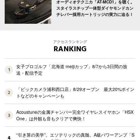
オーディオテクニカ「AT-MCD1」を聴く。
スタイラスチップ一体型ダイヤモンドカン
チレバー採用カートリッジの実力に迫る！
アクセスランキング
RANKING
女子プロゴルフ「北海道 meijiカップ」8/7から3日間の放
1
送・配信予定
「ビックカメラ浦和西口店」8/29オープン 最大20%ポイン
2
トなどのキャンペーンも
Acoustuneの金属チャンバー完全ワイヤレスイヤホン「HSX
3
One」は外観も音もクリアで爽快！
“引き算の美学”、エソテリックの真髄。A級パワーアンプ「S
4