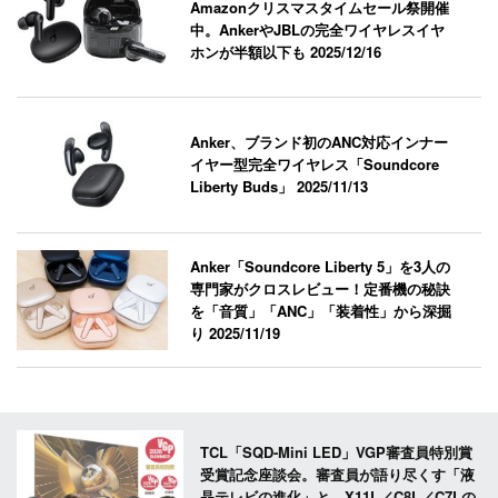
Amazonクリスマスタイムセール祭開催
中。AnkerやJBLの完全ワイヤレスイヤ
ホンが半額以下も
2025/12/16
Anker、ブランド初のANC対応インナー
イヤー型完全ワイヤレス「Soundcore
Liberty Buds」
2025/11/13
Anker「Soundcore Liberty 5」を3人の
専門家がクロスレビュー！定番機の秘訣
を「音質」「ANC」「装着性」から深掘
り
2025/11/19
TCL「SQD-Mini LED」VGP審査員特別賞
受賞記念座談会。審査員が語り尽くす「液
晶テレビの進化」と、X11L／C8L／C7Lの