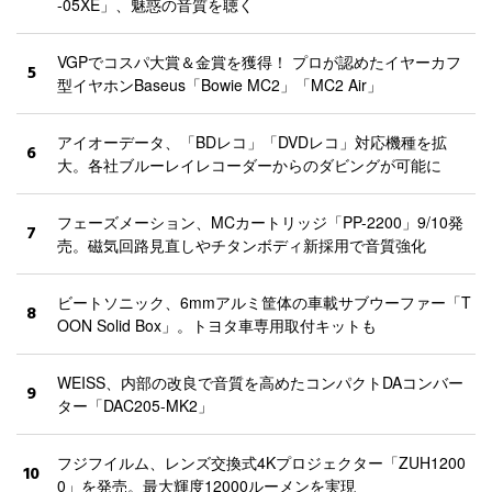
-05XE」、魅惑の音質を聴く
VGPでコスパ大賞＆金賞を獲得！ プロが認めたイヤーカフ
5
型イヤホンBaseus「Bowie MC2」「MC2 Air」
アイオーデータ、「BDレコ」「DVDレコ」対応機種を拡
6
大。各社ブルーレイレコーダーからのダビングが可能に
フェーズメーション、MCカートリッジ「PP-2200」9/10発
7
売。磁気回路見直しやチタンボディ新採用で音質強化
ビートソニック、6mmアルミ筐体の車載サブウーファー「T
8
OON Solid Box」。トヨタ車専用取付キットも
WEISS、内部の改良で音質を高めたコンパクトDAコンバー
9
ター「DAC205-MK2」
フジフイルム、レンズ交換式4Kプロジェクター「ZUH1200
10
0」を発売。最大輝度12000ルーメンを実現