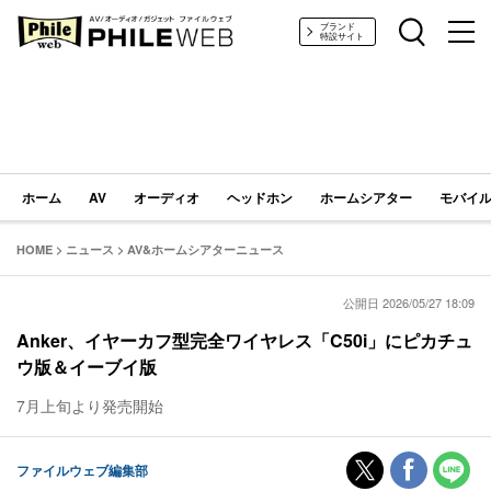
PHILE WEB｜AV/オーディオ/ガジェット
ブランド
特設サイト
ホーム
AV
オーディオ
ヘッドホン
ホームシアター
モバイル
HOME
>
ニュース
>
AV&ホームシアターニュース
公開日 2026/05/27 18:09
Anker、イヤーカフ型完全ワイヤレス「C50i」にピカチュ
ウ版＆イーブイ版
7月上旬より発売開始
ファイルウェブ編集部