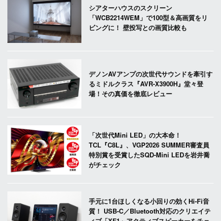
シアターハウスのスクリーン
「WCB2214WEM」で100型＆高画質をリ
ビングに！ 壁投写との画質比較も
デノンAVアンプの次世代サウンドを牽引す
るミドルクラス『AVR-X3900H』堂々登
場！その真価を徹底レビュー
「次世代Mini LED」の大本命！
TCL『C8L』、VGP2026 SUMMER審査員
特別賞を受賞したSQD-Mini LEDを岩井喬
がチェック
手元に1台ほしくなる小回りの効くHi-Fi音
質！ USB-C／Bluetooth対応のクリエイテ
ィブ「XF1」アクティブスピーカーをチェ