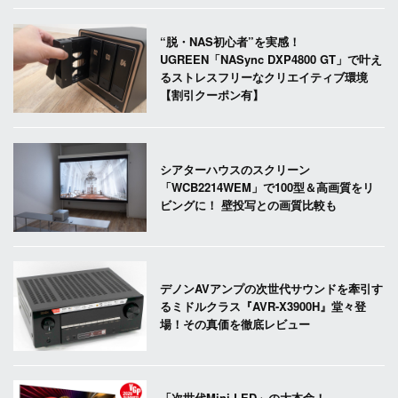
“脱・NAS初心者”を実感！
UGREEN「NASync DXP4800 GT」で叶え
るストレスフリーなクリエイティブ環境
【割引クーポン有】
シアターハウスのスクリーン
「WCB2214WEM」で100型＆高画質をリ
ビングに！ 壁投写との画質比較も
デノンAVアンプの次世代サウンドを牽引す
るミドルクラス『AVR-X3900H』堂々登
場！その真価を徹底レビュー
「次世代Mini LED」の大本命！