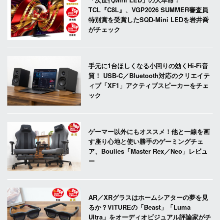
TCL『C8L』、VGP2026 SUMMER審査員
特別賞を受賞したSQD-Mini LEDを岩井喬
がチェック
手元に1台ほしくなる小回りの効くHi-Fi音
質！ USB-C／Bluetooth対応のクリエイテ
ィブ「XF1」アクティブスピーカーをチェ
ック
ゲーマー以外にもオススメ！他と一線を画
す座り心地と使い勝手のゲーミングチェ
ア、Boulies「Master Rex／Neo」レビュ
ー
AR／XRグラスはホームシアターの夢を見
るか？VITUREの「Beast」「Luma
Ultra」をオーディオビジュアル評論家がチ