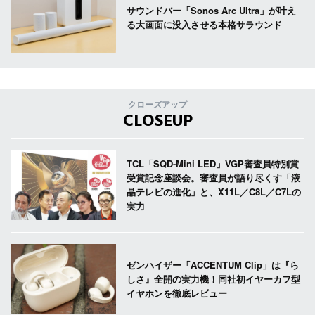
サウンドバー「Sonos Arc Ultra」が叶え
る大画面に没入させる本格サラウンド
クローズアップ
CLOSEUP
TCL「SQD-Mini LED」VGP審査員特別賞
受賞記念座談会。審査員が語り尽くす「液
晶テレビの進化」と、X11L／C8L／C7Lの
実力
ゼンハイザー「ACCENTUM Clip」は『ら
しさ』全開の実力機！同社初イヤーカフ型
イヤホンを徹底レビュー