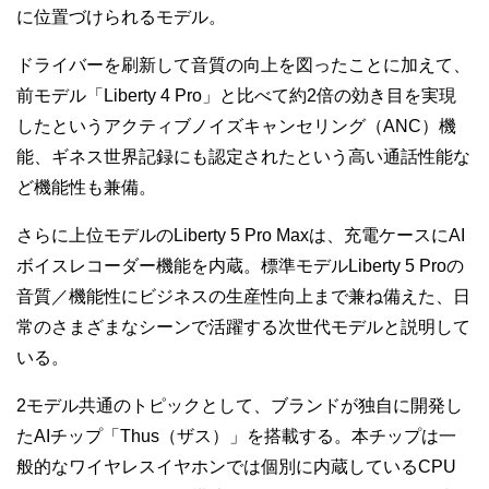
に位置づけられるモデル。
ドライバーを刷新して音質の向上を図ったことに加えて、
前モデル「Liberty 4 Pro」と比べて約2倍の効き目を実現
したというアクティブノイズキャンセリング（ANC）機
能、ギネス世界記録にも認定されたという高い通話性能な
ど機能性も兼備。
さらに上位モデルのLiberty 5 Pro Maxは、充電ケースにAI
ボイスレコーダー機能を内蔵。標準モデルLiberty 5 Proの
音質／機能性にビジネスの生産性向上まで兼ね備えた、日
常のさまざまなシーンで活躍する次世代モデルと説明して
いる。
2モデル共通のトピックとして、ブランドが独自に開発し
たAIチップ「Thus（ザス）」を搭載する。本チップは一
般的なワイヤレスイヤホンでは個別に内蔵しているCPU