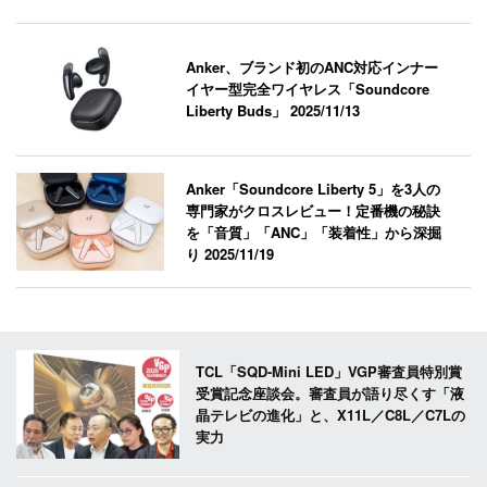
Anker、ブランド初のANC対応インナー
イヤー型完全ワイヤレス「Soundcore
Liberty Buds」
2025/11/13
Anker「Soundcore Liberty 5」を3人の
専門家がクロスレビュー！定番機の秘訣
を「音質」「ANC」「装着性」から深掘
り
2025/11/19
TCL「SQD-Mini LED」VGP審査員特別賞
受賞記念座談会。審査員が語り尽くす「液
晶テレビの進化」と、X11L／C8L／C7Lの
実力