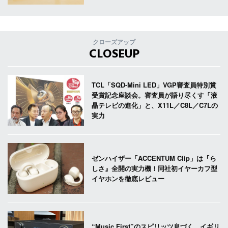
クローズアップ
CLOSEUP
TCL「SQD-Mini LED」VGP審査員特別賞
受賞記念座談会。審査員が語り尽くす「液
晶テレビの進化」と、X11L／C8L／C7Lの
実力
ゼンハイザー「ACCENTUM Clip」は『ら
しさ』全開の実力機！同社初イヤーカフ型
イヤホンを徹底レビュー
“Music First”のスピリッツ息づく。イギリ