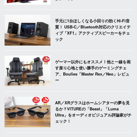
手元に1台ほしくなる小回りの効くHi-Fi音
質！ USB-C／Bluetooth対応のクリエイテ
ィブ「XF1」アクティブスピーカーをチェ
ック
ゲーマー以外にもオススメ！他と一線を画
す座り心地と使い勝手のゲーミングチェ
ア、Boulies「Master Rex／Neo」レビュ
ー
AR／XRグラスはホームシアターの夢を見
るか？VITUREの「Beast」「Luma
Ultra」をオーディオビジュアル評論家がチ
ェック！