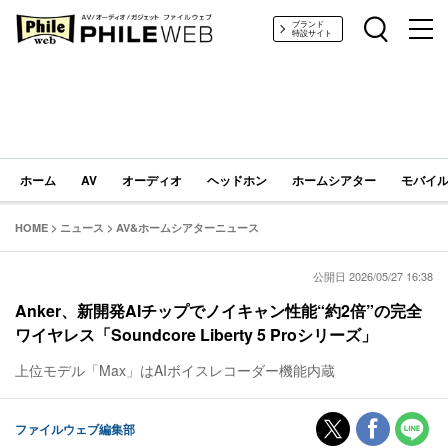
PHILE WEB｜AV/オーディオ/ガジェット
ブランド
特設サイト
ホーム
AV
オーディオ
ヘッドホン
ホームシアター
モバイル
HOME
>
ニュース
>
AV&ホームシアターニュース
公開日 2026/05/27 16:38
Anker、新開発AIチップでノイキャン性能“約2倍”の完全
ワイヤレス「Soundcore Liberty 5 Proシリーズ」
上位モデル「Max」はAIボイスレコーダー機能内蔵
ファイルウェブ編集部