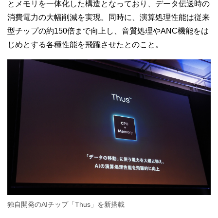
とメモリを一体化した構造となっており、データ伝送時の
消費電力の大幅削減を実現。同時に、演算処理性能は従来
型チップの約150倍まで向上し、音質処理やANC機能をは
じめとする各種性能を飛躍させたとのこと。
独自開発のAIチップ「Thus」を新搭載