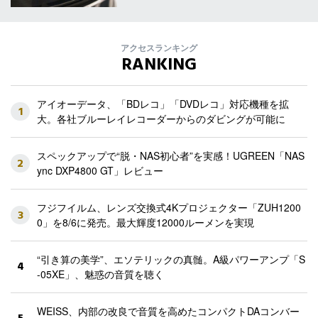
アクセスランキング
RANKING
アイオーデータ、「BDレコ」「DVDレコ」対応機種を拡
1
大。各社ブルーレイレコーダーからのダビングが可能に
スペックアップで“脱・NAS初心者”を実感！UGREEN「NAS
2
ync DXP4800 GT」レビュー
フジフイルム、レンズ交換式4Kプロジェクター「ZUH1200
3
0」を8/6に発売。最大輝度12000ルーメンを実現
“引き算の美学”、エソテリックの真髄。A級パワーアンプ「S
4
-05XE」、魅惑の音質を聴く
WEISS、内部の改良で音質を高めたコンパクトDAコンバー