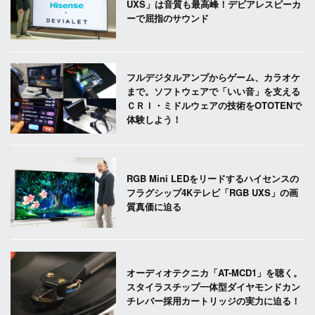
UXS」は音質も最高峰！デビアレスピーカ
ーで屈指のサウンド
フルデジタルアンプからゲーム、カラオケ
まで。ソフトウェアで「いい音」を支える
ＣＲＩ・ミドルウェアの技術をOTOTENで
体験しよう！
RGB Mini LEDをリードするハイセンスの
フラグシップ4Kテレビ「RGB UXS」の画
質真価に迫る
オーディオテクニカ「AT-MCD1」を聴く。
スタイラスチップ一体型ダイヤモンドカン
チレバー採用カートリッジの実力に迫る！