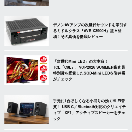
デノンAVアンプの次世代サウンドを牽引す
るミドルクラス『AVR-X3900H』堂々登
場！その真価を徹底レビュー
「次世代Mini LED」の大本命！
TCL『C8L』、VGP2026 SUMMER審査員
特別賞を受賞したSQD-Mini LEDを岩井喬
がチェック
手元に1台ほしくなる小回りの効くHi-Fi音
質！ USB-C／Bluetooth対応のクリエイテ
ィブ「XF1」アクティブスピーカーをチェ
ック