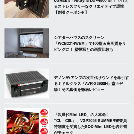
UGREEN「NASync DXP4800 GT」で叶え
るストレスフリーなクリエイティブ環境
【割引クーポン有】
シアターハウスのスクリーン
「WCB2214WEM」で100型＆高画質をリ
ビングに！ 壁投写との画質比較も
デノンAVアンプの次世代サウンドを牽引す
るミドルクラス『AVR-X3900H』堂々登
場！その真価を徹底レビュー
「次世代Mini LED」の大本命！
TCL『C8L』、VGP2026 SUMMER審査員
特別賞を受賞したSQD-Mini LEDを岩井喬
がチェック