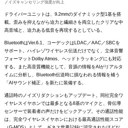
ノイズキャンセリング強度が向上
ドライバーユニットは、9.2mmのダイナミック型1基を搭
載。歪みを抑えながら迫力と繊細さを両立したクリアな中
高音域と、迫力ある低音を再現するとしている。
BluetoothはVer.6.1、コーデックはLDAC／AAC／SBCを
サポート。ハイレゾワイヤレス伝送だけでなく、立体音響
フォーマットDolby Atmos、ヘッドトラッキングにも対応
する。また高音質機能として、音源の情報をAIがリアルタ
イムに分析し、Bluetooth伝送時に損なわれる情報を補う
「AIサウンド補正」を新たに装備する。
通話時のノイズリダクションもアップデート。同社完全ワ
イヤレスイヤホンでは最多となる8基のマイクと、骨伝導
センサーで装着者の声だけをピックアップ。その通話性能
は、完全ワイヤレスイヤホンにおける最高通話性能スコア
（G-MOS）として、ギネス世界記録に認定されたほどだ