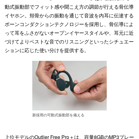
動式振動部でフィット感や聞こえ方の調節が行える骨伝導
イヤホン。頬骨からの振動を通じて音波を内耳に伝達する
ボーンコンダクションテクノロジーを採用し、骨伝導によ
って耳をふさがないオープンイヤースタイルや、耳元に近
づけてよりベストな音でのリスニングといったシチュエー
ションに応じた使い分けを提供する。
新採用の可動式振動部を備える
上位モデルのOutlier Free Pro＋は、容量8GBのMP3プレー