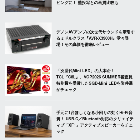
ビングに！ 壁投写との画質比較も
デノンAVアンプの次世代サウンドを牽引す
るミドルクラス『AVR-X3900H』堂々登
場！その真価を徹底レビュー
「次世代Mini LED」の大本命！
TCL『C8L』、VGP2026 SUMMER審査員
特別賞を受賞したSQD-Mini LEDを岩井喬
がチェック
手元に1台ほしくなる小回りの効くHi-Fi音
質！ USB-C／Bluetooth対応のクリエイテ
ィブ「XF1」アクティブスピーカーをチェ
ック