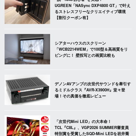
UGREEN「NASync DXP4800 GT」で叶え
るストレスフリーなクリエイティブ環境
【割引クーポン有】
シアターハウスのスクリーン
「WCB2214WEM」で100型＆高画質をリ
ビングに！ 壁投写との画質比較も
デノンAVアンプの次世代サウンドを牽引す
るミドルクラス『AVR-X3900H』堂々登
場！その真価を徹底レビュー
「次世代Mini LED」の大本命！
TCL『C8L』、VGP2026 SUMMER審査員
特別賞を受賞したSQD-Mini LEDを岩井喬