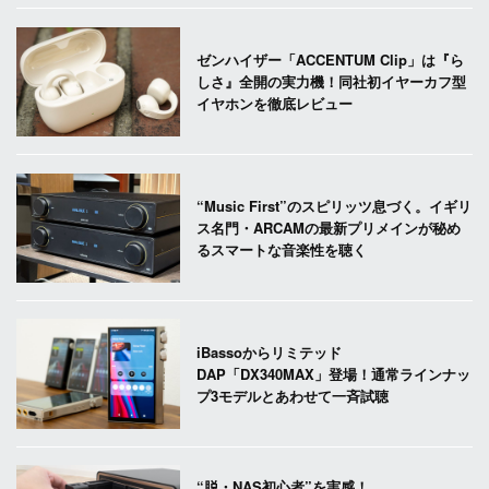
ゼンハイザー「ACCENTUM Clip」は『ら
しさ』全開の実力機！同社初イヤーカフ型
イヤホンを徹底レビュー
“Music First”のスピリッツ息づく。イギリ
ス名門・ARCAMの最新プリメインが秘め
るスマートな音楽性を聴く
iBassoからリミテッド
DAP「DX340MAX」登場！通常ラインナッ
プ3モデルとあわせて一斉試聴
“脱・NAS初心者”を実感！