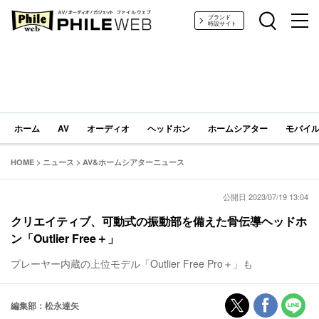
PHILE WEB｜AV/オーディオ/ガジェット
ブランド
特設サイト
ホーム
AV
オーディオ
ヘッドホン
ホームシアター
モバイル
HOME
>
ニュース
>
AV&ホームシアターニュース
公開日 2023/07/19 13:04
クリエイティブ、可動式の振動部を備えた骨伝導ヘッドホ
ン「Outlier Free＋」
プレーヤー内蔵の上位モデル「Outlier Free Pro＋」も
編集部：松永達矢