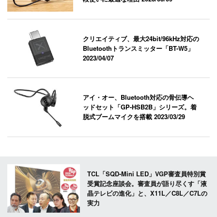
クリエイティブ、最大24bit/96kHz対応の
Bluetoothトランスミッター「BT-W5」
2023/04/07
アイ・オー、Bluetooth対応の骨伝導ヘ
ッドセット「GP-HSB2B」シリーズ。着
脱式ブームマイクを搭載
2023/03/29
TCL「SQD-Mini LED」VGP審査員特別賞
受賞記念座談会。審査員が語り尽くす「液
晶テレビの進化」と、X11L／C8L／C7Lの
実力