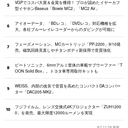
VGPでコスパ大賞＆金賞を獲得！ プロが認めたイヤーカフ
5
型イヤホンBaseus「Bowie MC2」「MC2 Air」
アイオーデータ、「BDレコ」「DVDレコ」対応機種を拡
6
大。各社ブルーレイレコーダーからのダビングが可能に
フェーズメーション、MCカートリッジ「PP-2200」9/10発
7
売。磁気回路見直しやチタンボディ新採用で音質強化
ビートソニック、6mmアルミ筐体の車載サブウーファー「T
8
OON Solid Box」。トヨタ車専用取付キットも
WEISS、内部の改良で音質を高めたコンパクトDAコンバー
9
ター「DAC205-MK2」
フジフイルム、レンズ交換式4Kプロジェクター「ZUH1200
10
0」を発売。最大輝度12000ルーメンを実現
8/7 11:29 更新