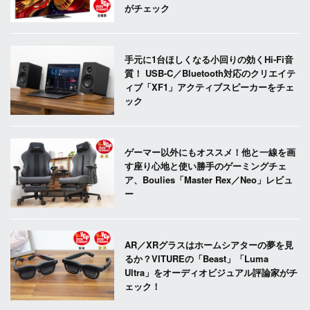
がチェック
手元に1台ほしくなる小回りの効くHi-Fi音
質！ USB-C／Bluetooth対応のクリエイテ
ィブ「XF1」アクティブスピーカーをチェ
ック
ゲーマー以外にもオススメ！他と一線を画
す座り心地と使い勝手のゲーミングチェ
ア、Boulies「Master Rex／Neo」レビュ
ー
AR／XRグラスはホームシアターの夢を見
るか？VITUREの「Beast」「Luma
Ultra」をオーディオビジュアル評論家がチ
ェック！