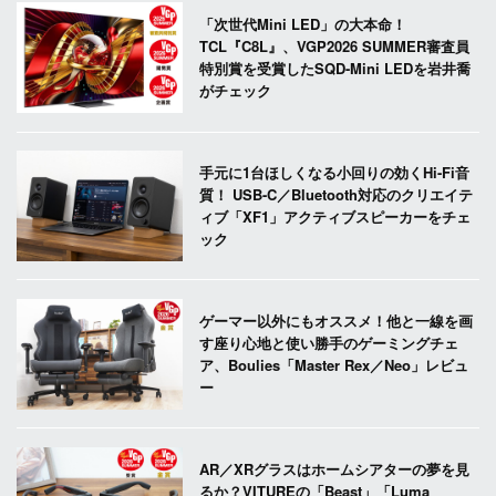
「次世代Mini LED」の大本命！
TCL『C8L』、VGP2026 SUMMER審査員
特別賞を受賞したSQD-Mini LEDを岩井喬
がチェック
手元に1台ほしくなる小回りの効くHi-Fi音
質！ USB-C／Bluetooth対応のクリエイテ
ィブ「XF1」アクティブスピーカーをチェ
ック
ゲーマー以外にもオススメ！他と一線を画
す座り心地と使い勝手のゲーミングチェ
ア、Boulies「Master Rex／Neo」レビュ
ー
AR／XRグラスはホームシアターの夢を見
るか？VITUREの「Beast」「Luma