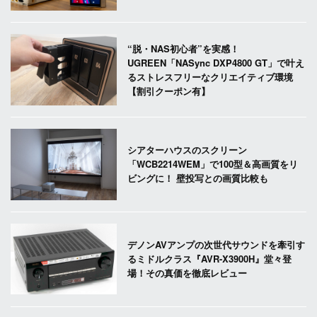
“脱・NAS初心者”を実感！
UGREEN「NASync DXP4800 GT」で叶え
るストレスフリーなクリエイティブ環境
【割引クーポン有】
シアターハウスのスクリーン
「WCB2214WEM」で100型＆高画質をリ
ビングに！ 壁投写との画質比較も
デノンAVアンプの次世代サウンドを牽引す
るミドルクラス『AVR-X3900H』堂々登
場！その真価を徹底レビュー