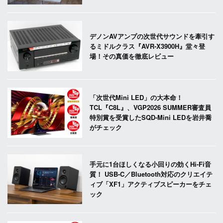
デノンAVアンプの次世代サウンドを牽引す
るミドルクラス『AVR-X3900H』堂々登
場！その真価を徹底レビュー
「次世代Mini LED」の大本命！
TCL『C8L』、VGP2026 SUMMER審査員
特別賞を受賞したSQD-Mini LEDを岩井喬
がチェック
手元に1台ほしくなる小回りの効くHi-Fi音
質！ USB-C／Bluetooth対応のクリエイテ
ィブ「XF1」アクティブスピーカーをチェ
ック