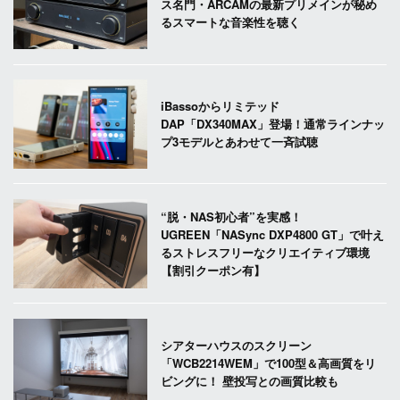
ス名門・ARCAMの最新プリメインが秘め
るスマートな音楽性を聴く
iBassoからリミテッド
DAP「DX340MAX」登場！通常ラインナッ
プ3モデルとあわせて一斉試聴
“脱・NAS初心者”を実感！
UGREEN「NASync DXP4800 GT」で叶え
るストレスフリーなクリエイティブ環境
【割引クーポン有】
シアターハウスのスクリーン
「WCB2214WEM」で100型＆高画質をリ
ビングに！ 壁投写との画質比較も