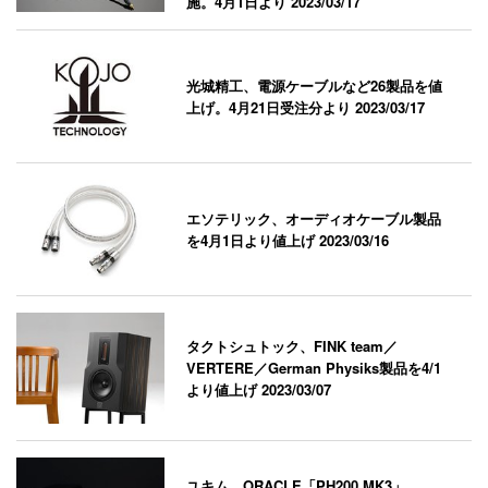
施。4月1日より
2023/03/17
光城精工、電源ケーブルなど26製品を値
上げ。4月21日受注分より
2023/03/17
エソテリック、オーディオケーブル製品
を4月1日より値上げ
2023/03/16
タクトシュトック、FINK team／
VERTERE／German Physiks製品を4/1
より値上げ
2023/03/07
ユキム、ORACLE「PH200 MK3」