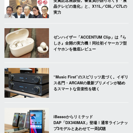
受賞記念座談会。審査員が語り尽くす「液
晶テレビの進化」と、X11L／C8L／C7Lの
実力
ゼンハイザー「ACCENTUM Clip」は『ら
しさ』全開の実力機！同社初イヤーカフ型
イヤホンを徹底レビュー
“Music First”のスピリッツ息づく。イギリ
ス名門・ARCAMの最新プリメインが秘め
るスマートな音楽性を聴く
iBassoからリミテッド
DAP「DX340MAX」登場！通常ラインナッ
プ3モデルとあわせて一斉試聴