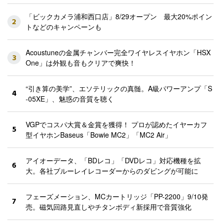
「ビックカメラ浦和西口店」8/29オープン 最大20%ポイン
2
トなどのキャンペーンも
Acoustuneの金属チャンバー完全ワイヤレスイヤホン「HSX
3
One」は外観も音もクリアで爽快！
“引き算の美学”、エソテリックの真髄。A級パワーアンプ「S
4
-05XE」、魅惑の音質を聴く
VGPでコスパ大賞＆金賞を獲得！ プロが認めたイヤーカフ
5
型イヤホンBaseus「Bowie MC2」「MC2 Air」
アイオーデータ、「BDレコ」「DVDレコ」対応機種を拡
6
大。各社ブルーレイレコーダーからのダビングが可能に
フェーズメーション、MCカートリッジ「PP-2200」9/10発
7
売。磁気回路見直しやチタンボディ新採用で音質強化