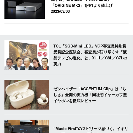
「ORIGINE MK2」を4/1より値上げ
2023/03/03
TCL「SQD-Mini LED」VGP審査員特別賞
受賞記念座談会。審査員が語り尽くす「液
晶テレビの進化」と、X11L／C8L／C7Lの
実力
ゼンハイザー「ACCENTUM Clip」は『ら
しさ』全開の実力機！同社初イヤーカフ型
イヤホンを徹底レビュー
“Music First”のスピリッツ息づく。イギリ