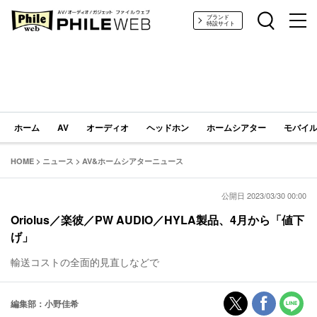
PHILE WEB｜AV/オーディオ/ガジェット
ブランド
特設サイト
ホーム
AV
オーディオ
ヘッドホン
ホームシアター
モバイル
HOME
>
ニュース
>
AV&ホームシアターニュース
公開日 2023/03/30 00:00
Oriolus／楽彼／PW AUDIO／HYLA製品、4月から「値下
げ」
輸送コストの全面的見直しなどで
編集部：小野佳希