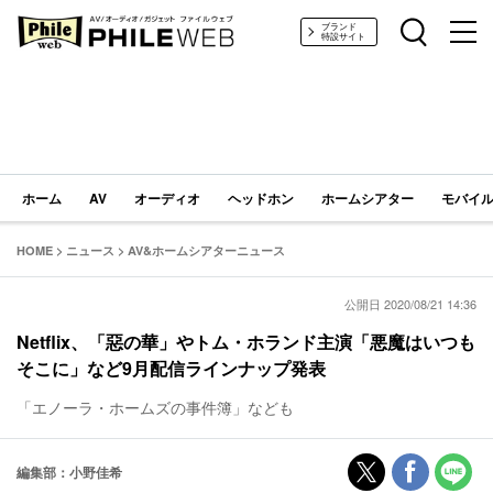
PHILE WEB｜AV/オーディオ/ガジェット
ブランド
特設サイト
ホーム
AV
オーディオ
ヘッドホン
ホームシアター
モバイル
HOME
>
ニュース
>
AV&ホームシアターニュース
公開日 2020/08/21 14:36
Netflix、「惡の華」やトム・ホランド主演「悪魔はいつも
そこに」など9月配信ラインナップ発表
「エノーラ・ホームズの事件簿」なども
編集部：小野佳希