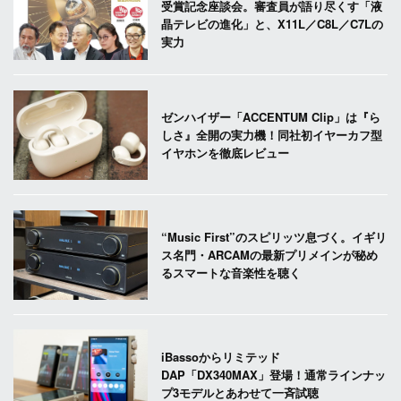
受賞記念座談会。審査員が語り尽くす「液
晶テレビの進化」と、X11L／C8L／C7Lの
実力
ゼンハイザー「ACCENTUM Clip」は『ら
しさ』全開の実力機！同社初イヤーカフ型
イヤホンを徹底レビュー
“Music First”のスピリッツ息づく。イギリ
ス名門・ARCAMの最新プリメインが秘め
るスマートな音楽性を聴く
iBassoからリミテッド
DAP「DX340MAX」登場！通常ラインナッ
プ3モデルとあわせて一斉試聴