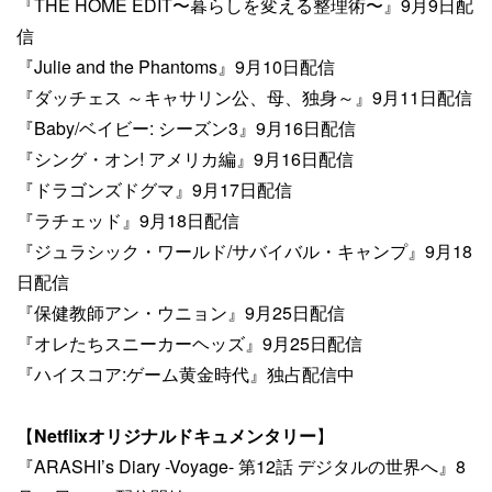
『THE HOME EDIT〜暮らしを変える整理術〜』9月9日配
信
『Julie and the Phantoms』9月10日配信​
『ダッチェス ～キャサリン公、母、独身～』9月11日配信​
『Baby/ベイビー: シーズン3』9月16日配信​
『シング・オン! アメリカ編』9月16日配信
『ドラゴンズドグマ』9月17日配信​
『ラチェッド』9月18日配信​
『ジュラシック・ワールド/サバイバル・キャンプ』9月18
日配信
『保健教師アン・ウニョン』9月25日配信​
『オレたちスニーカーヘッズ』9月25日配信​
『ハイスコア:ゲーム黄金時代』独占配信中
【
Netflixオリジナルドキュメンタリー
】
『ARASHI’s Diary -Voyage- 第12話 デジタルの世界へ』8