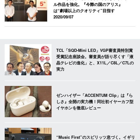
ル作品を強化。『今際の国のアリス』
は“劇場以上のクオリティ”目指す
2020/09/07
TCL「SQD-Mini LED」VGP審査員特別賞
受賞記念座談会。審査員が語り尽くす「液
晶テレビの進化」と、X11L／C8L／C7Lの
実力
ゼンハイザー「ACCENTUM Clip」は『ら
しさ』全開の実力機！同社初イヤーカフ型
イヤホンを徹底レビュー
“Music First”のスピリッツ息づく。イギリ