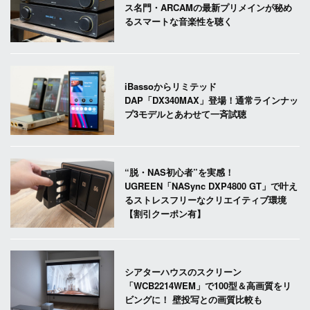
ス名門・ARCAMの最新プリメインが秘め
るスマートな音楽性を聴く
iBassoからリミテッド
DAP「DX340MAX」登場！通常ラインナッ
プ3モデルとあわせて一斉試聴
“脱・NAS初心者”を実感！
UGREEN「NASync DXP4800 GT」で叶え
るストレスフリーなクリエイティブ環境
【割引クーポン有】
シアターハウスのスクリーン
「WCB2214WEM」で100型＆高画質をリ
ビングに！ 壁投写との画質比較も