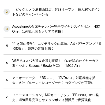
「ビックカメラ浦和西口店」8/29オープン 最大20%ポイン
2
トなどのキャンペーンも
Acoustuneの金属チャンバー完全ワイヤレスイヤホン「HSX
3
One」は外観も音もクリアで爽快！
“引き算の美学”、エソテリックの真髄。A級パワーアンプ「S
4
-05XE」、魅惑の音質を聴く
VGPでコスパ大賞＆金賞を獲得！ プロが認めたイヤーカフ
5
型イヤホンBaseus「Bowie MC2」「MC2 Air」
アイオーデータ、「BDレコ」「DVDレコ」対応機種を拡
6
大。各社ブルーレイレコーダーからのダビングが可能に
フェーズメーション、MCカートリッジ「PP-2200」9/10発
7
売。磁気回路見直しやチタンボディ新採用で音質強化