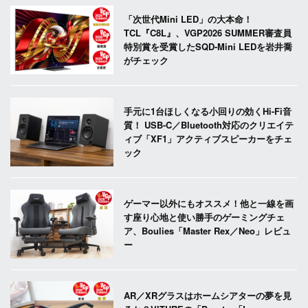
「次世代Mini LED」の大本命！
TCL『C8L』、VGP2026 SUMMER審査員
特別賞を受賞したSQD-Mini LEDを岩井喬
がチェック
手元に1台ほしくなる小回りの効くHi-Fi音
質！ USB-C／Bluetooth対応のクリエイテ
ィブ「XF1」アクティブスピーカーをチェ
ック
ゲーマー以外にもオススメ！他と一線を画
す座り心地と使い勝手のゲーミングチェ
ア、Boulies「Master Rex／Neo」レビュ
ー
AR／XRグラスはホームシアターの夢を見