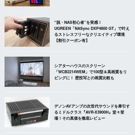
“脱・NAS初心者”を実感！
UGREEN「NASync DXP4800 GT」で叶え
るストレスフリーなクリエイティブ環境
【割引クーポン有】
シアターハウスのスクリーン
「WCB2214WEM」で100型＆高画質をリ
ビングに！ 壁投写との画質比較も
デノンAVアンプの次世代サウンドを牽引す
るミドルクラス『AVR-X3900H』堂々登
場！その真価を徹底レビュー