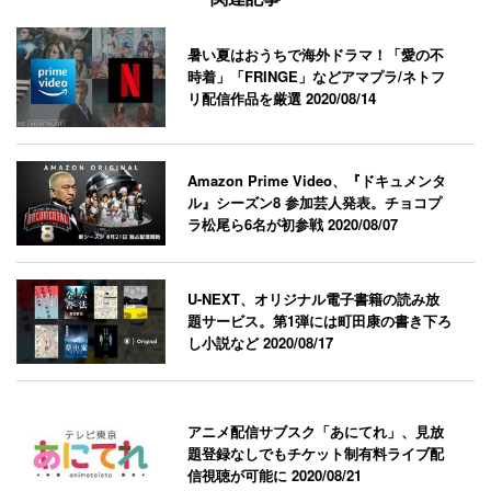
暑い夏はおうちで海外ドラマ！「愛の不
時着」「FRINGE」などアマプラ/ネトフ
リ配信作品を厳選
2020/08/14
Amazon Prime Video、『ドキュメンタ
ル』シーズン8 参加芸人発表。チョコプ
ラ松尾ら6名が初参戦
2020/08/07
U-NEXT、オリジナル電子書籍の読み放
題サービス。第1弾には町田康の書き下ろ
し小説など
2020/08/17
アニメ配信サブスク「あにてれ」、見放
題登録なしでもチケット制有料ライブ配
信視聴が可能に
2020/08/21