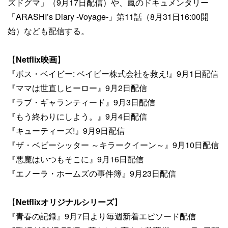
ズドグマ」（9月17日配信）や、嵐のドキュメンタリー
「ARASHI’s Diary -Voyage-」第11話（8月31日16:00開
始）なども配信する。
【
Netflix映画
】
『ボス・ベイビー: ベイビー株式会社を救え!』9月1日配信
『ママは世直しヒーロー』9月2日配信
『ラブ・ギャランティード』9月3日配信
『もう終わりにしよう。』9月4日配信​
『キューティーズ!』9月9日配信
『ザ・ベビーシッター ～キラークイーン～』9月10日配信
『悪魔はいつもそこに』9月16日配信​
『エノーラ・ホームズの事件簿』9月23日配信
【
Netflixオリジナルシリーズ
】
『青春の記録』9月7日より毎週新着エピソード配信