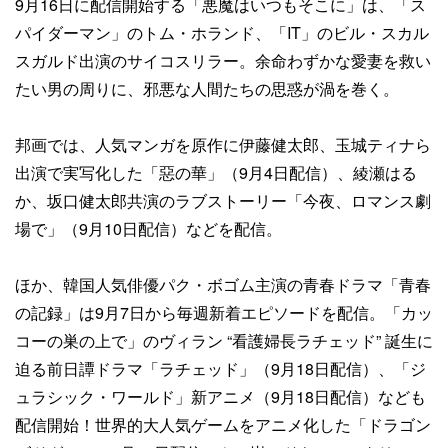
9月16日に配信開始する「悪魔はいつもそこに」は、「ス
パイダーマン」のトム・ホランド、「IT」のビル・スカル
スガルド出演のサイコスリラー。余命わずかな愛妻を救い
たい男の周りに、邪悪な人間たちの思惑が渦を巻く。
邦画では、人気マンガを原作に伊藤健太郎、玉城ティナら
出演で実写化した「惡の華」（9月4日配信）、綾瀬はる
か、坂口健太郎共演のラブストーリー「今夜、ロマンス劇
場で」（9月10日配信）などを配信。
ほか、韓国人気俳優パク・ボゴム主演の青春ドラマ「青春
の記録」は9月7日から毎週新着エピソードを配信。「カッ
コーの巣の上で」のヴィラン “看護婦長ラチェッド” 誕生に
迫る前日譚ドラマ「ラチェッド」（9月18日配信​）、「ジ
ュラシック・ワールド」新アニメ（9月18日配信）なども
配信開始！世界的大人気ゲームをアニメ化した「ドラゴン