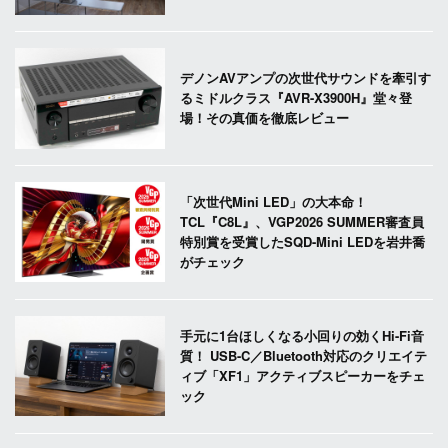
デノンAVアンプの次世代サウンドを牽引す
るミドルクラス『AVR-X3900H』堂々登
場！その真価を徹底レビュー
「次世代Mini LED」の大本命！
TCL『C8L』、VGP2026 SUMMER審査員
特別賞を受賞したSQD-Mini LEDを岩井喬
がチェック
手元に1台ほしくなる小回りの効くHi-Fi音
質！ USB-C／Bluetooth対応のクリエイテ
ィブ「XF1」アクティブスピーカーをチェ
ック